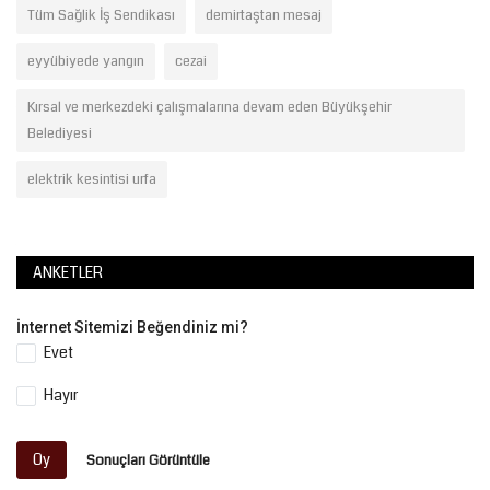
Tüm Sağlik İş Sendikası
demirtaştan mesaj
eyyübiyede yangın
cezai
Kırsal ve merkezdeki çalışmalarına devam eden Büyükşehir
Belediyesi
elektrik kesintisi urfa
ANKETLER
İnternet Sitemizi Beğendiniz mi?
Evet
Hayır
Oy
Sonuçları Görüntüle