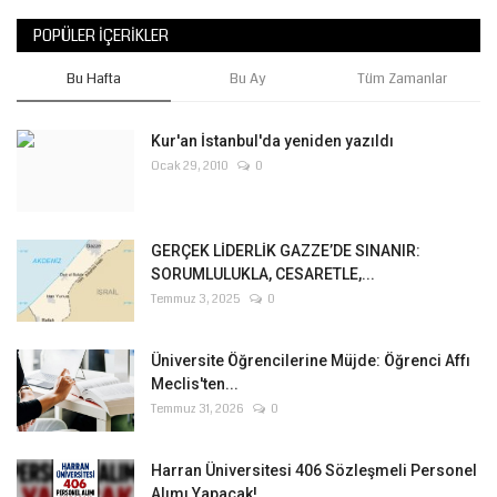
POPÜLER İÇERIKLER
Bu Hafta
Bu Ay
Tüm Zamanlar
Kur'an İstanbul'da yeniden yazıldı
Ocak 29, 2010
0
GERÇEK LİDERLİK GAZZE’DE SINANIR:
SORUMLULUKLA, CESARETLE,...
Temmuz 3, 2025
0
Üniversite Öğrencilerine Müjde: Öğrenci Affı
Meclis'ten...
Temmuz 31, 2026
0
Harran Üniversitesi 406 Sözleşmeli Personel
Alımı Yapacak!...