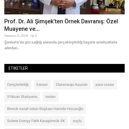
Prof. Dr. Ali Şimşek’ten Örnek Davranış: Özel
G
Muayene ve...
Ağ
Temmuz 21, 2026
0
Şanlıurfa’da göz sağlığı alanında gerçekleştirdiği başarılı ameliyatlarla
adından...
ETIKETLER
Gençlerbirliği
kanser
Olarenwaju Kayode
para cezası
11 Nisan Stadyumu
neden
Birecik esnaf odası Başkanı Hamide Hocaoğlu
Solwie Energy Fatih Karagümrük SK
suçlu