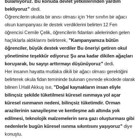
bulamıyoruz. Bu konuda devlet yetkililerinden yardım
bekliyoruz"
dedi.
Kültür Sanat
Öğrencilerin okulda bir anısı olması için 'Her sınıfın bir ağacı
olsun kampanyası ile destek verdiklerini belirten 12 Fen
öğrencisi Cemile Çelik, öğrencilerin fidanları ailelerinden gelen
haçlıklarla aldıklarını belirterek,
"Kampanyamıza bütün
öğrenciler, büyük destek verdiler Bu öneriyi getiren okul
yönetimine teşekkür ediyoruz Şu ana kadar dikilen ağaçları
koruyarak, bu sayıyı arttırmayı düşünüyoruz"
dedi.
Her insanın hayatta mutlaka dikili bir ağacı olması gerektiğini
belirterek okula fidan temininde bulunan çevrede ekodede olarak
bilinen İ.Halil Akkuş ise,
"Doğal kaynakların insan eliyle
bilinçsiz şekilde tüketilmesi küresel ısınmaya yol açar
küresel ısınmanın nedeni, bilinçsiz tüketimdir. Orman
arazilerinin sanayileşme ve kentleşme adı altında yok
edilmesi, teknolojik malzemelerin sera gazı oluşturması gibi
nedenlerle bugün küresel ısınma sıkıntısını yaşıyoruz"
diye
konuştu.