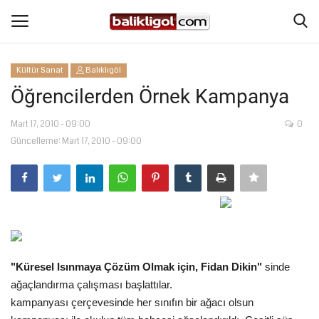
Kültür Sanat
Balıklıgöl
Giriş Yap
Kaydol
Öğrencilerden Örnek Kampanya
Anasayfa
Mart 17, 2010 - 09:00
0
Güncelleme: Mart 17, 2010 - 09:00
Köşe Yazıları
Eğitim
Magazin
"
Küresel Isınmaya Çözüm Olmak için, Fidan Dikin"
sinde
Şanlıurfa
ağaçlandırma çalışması başlattılar.
kampanyası çerçevesinde her sınıfın bir ağacı olsun
Spor