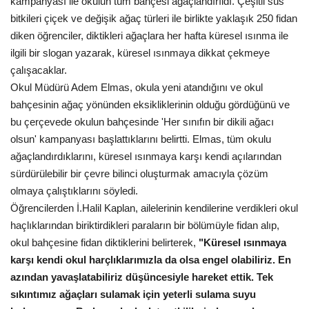
kampanyası ile okulun tüm bahçesi ağaçlandırıldı. Çeşitli süs
bitkileri çiçek ve değişik ağaç türleri ile birlikte yaklaşık 250 fidan
Gündem
diken öğrenciler, diktikleri ağaçlara her hafta küresel ısınma ile
ilgili bir slogan yazarak, küresel ısınmaya dikkat çekmeye
Tekno Bilim
çalışacaklar.
Okul Müdürü Adem Elmas, okula yeni atandığını ve okul
Ekonomi
bahçesinin ağaç yönünden eksikliklerinin olduğu gördüğünü ve
bu çerçevede okulun bahçesinde 'Her sınıfın bir dikili ağacı
Galeriler
olsun' kampanyası başlattıklarını belirtti. Elmas, tüm okulu
ağaçlandırdıklarını, küresel ısınmaya karşı kendi açılarından
Siyaset
sürdürülebilir bir çevre bilinci oluşturmak amacıyla çözüm
olmaya çalıştıklarını söyledi.
Künye
Öğrencilerden İ.Halil Kaplan, ailelerinin kendilerine verdikleri okul
haçlıklarından biriktirdikleri paraların bir bölümüyle fidan alıp,
Yaşam
okul bahçesine fidan diktiklerini belirterek,
"Küresel ısınmaya
karşı kendi okul harçlıklarımızla da olsa engel olabiliriz. En
Sağlık
azından yavaşlatabiliriz düşüncesiyle hareket ettik. Tek
sıkıntımız ağaçları sulamak için yeterli sulama suyu
İletişim