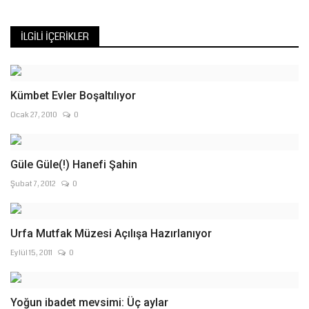
İLGILI İÇERIKLER
Kümbet Evler Boşaltılıyor
Ocak 27, 2010
0
Güle Güle(!) Hanefi Şahin
Şubat 7, 2012
0
Urfa Mutfak Müzesi Açılışa Hazırlanıyor
Eylül 15, 2011
0
Yoğun ibadet mevsimi: Üç aylar