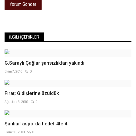
Yorum Gönder
İLGILI İÇERIKLER
G.Saraylı Çağlar şansızlıktan yakındı
Ekim 7, 2010
0
Fırat; Gidişlerine üzüldük
Ağustos 3, 2010
0
Şanlıurfasporda hedef 4te 4
Ekim 20, 2010
0