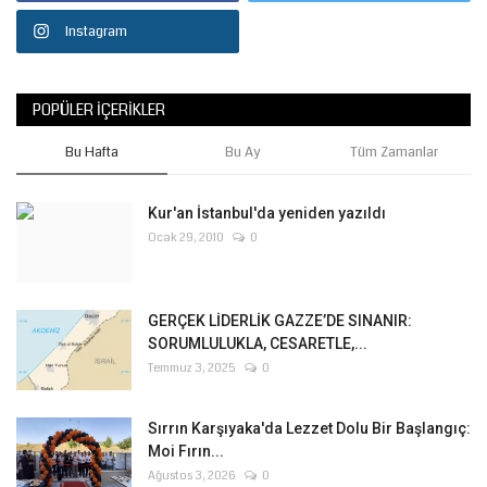
Instagram
POPÜLER İÇERIKLER
Bu Hafta
Bu Ay
Tüm Zamanlar
Kur'an İstanbul'da yeniden yazıldı
Ocak 29, 2010
0
GERÇEK LİDERLİK GAZZE’DE SINANIR:
SORUMLULUKLA, CESARETLE,...
Temmuz 3, 2025
0
Sırrın Karşıyaka'da Lezzet Dolu Bir Başlangıç:
Moi Fırın...
Ağustos 3, 2026
0