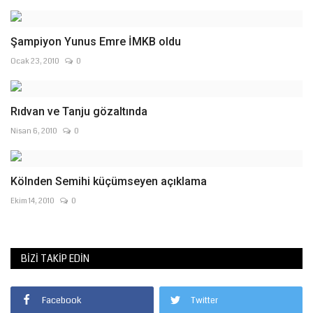
Şampiyon Yunus Emre İMKB oldu
Ocak 23, 2010
0
Rıdvan ve Tanju gözaltında
Nisan 6, 2010
0
Kölnden Semihi küçümseyen açıklama
Ekim 14, 2010
0
BIZI TAKIP EDIN
Facebook
Twitter