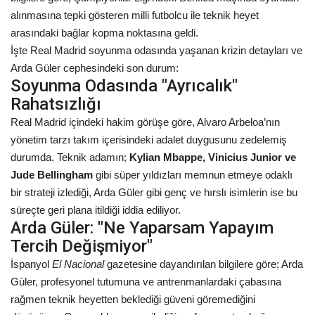
alınmasına tepki gösteren milli futbolcu ile teknik heyet
Kültür Sanat
arasındaki bağlar kopma noktasına geldi.
İşte Real Madrid soyunma odasında yaşanan krizin detayları ve
Arda Güler cephesindeki son durum:
Soyunma Odasında "Ayrıcalık"
Rahatsızlığı
Real Madrid içindeki hakim görüşe göre, Alvaro Arbeloa’nın
yönetim tarzı takım içerisindeki adalet duygusunu zedelemiş
durumda. Teknik adamın;
Kylian Mbappe, Vinicius Junior ve
Jude Bellingham
gibi süper yıldızları memnun etmeye odaklı
bir strateji izlediği, Arda Güler gibi genç ve hırslı isimlerin ise bu
süreçte geri plana itildiği iddia ediliyor.
Arda Güler: "Ne Yaparsam Yapayım
Tercih Değişmiyor"
İspanyol
El Nacional
gazetesine dayandırılan bilgilere göre; Arda
Güler, profesyonel tutumuna ve antrenmanlardaki çabasına
rağmen teknik heyetten beklediği güveni göremediğini