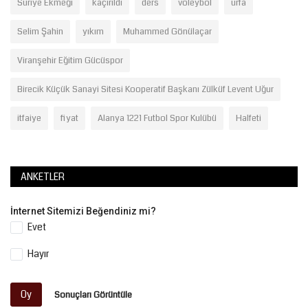
Suriye Ekmeği
kaçırıldı
ders
voleybol
urfa
Selim Şahin
yıkım
Muhammed Gönülaçar
Viranşehir Eğitim Gücüspor
Birecik Küçük Sanayi Sitesi Kooperatif Başkanı Zülküf Levent Uğur
itfaiye
fiyat
Alanya 1221 Futbol Spor Kulübü
Halfeti
ANKETLER
İnternet Sitemizi Beğendiniz mi?
Evet
Hayır
Oy
Sonuçları Görüntüle