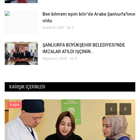
Ben bilmem eşim bilir'de Araba Şanlıurfa'lının
oldu
Aralık 15, 2012
0
ŞANLIURFA BÜYÜKŞEHİR BELEDİYESİ'NDE
İMZALAR ATILDI İŞÇİNİN...
Ağustos 7, 2026
0
KARIŞIK İÇERIKLER
Sağlık