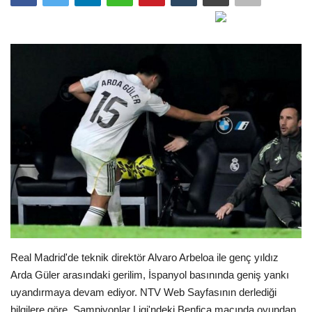
Gündem
Tekno Bilim
Ekonomi
Galeriler
Siyaset
Künye
Yaşam
Real Madrid'de teknik direktör Alvaro Arbeloa ile genç yıldız
İletişim
Arda Güler arasındaki gerilim, İspanyol basınında geniş yankı
uyandırmaya devam ediyor. NTV Web Sayfasının derlediği
Sağlık
bilgilere göre, Şampiyonlar Ligi'ndeki Benfica maçında oyundan