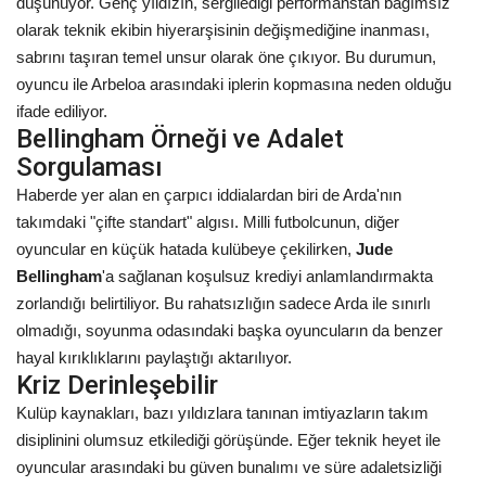
düşünüyor. Genç yıldızın, sergilediği performanstan bağımsız
olarak teknik ekibin hiyerarşisinin değişmediğine inanması,
sabrını taşıran temel unsur olarak öne çıkıyor. Bu durumun,
oyuncu ile Arbeloa arasındaki iplerin kopmasına neden olduğu
ifade ediliyor.
Bellingham Örneği ve Adalet
Sorgulaması
Haberde yer alan en çarpıcı iddialardan biri de Arda'nın
takımdaki "çifte standart" algısı. Milli futbolcunun, diğer
oyuncular en küçük hatada kulübeye çekilirken,
Jude
Bellingham
'a sağlanan koşulsuz krediyi anlamlandırmakta
zorlandığı belirtiliyor. Bu rahatsızlığın sadece Arda ile sınırlı
olmadığı, soyunma odasındaki başka oyuncuların da benzer
hayal kırıklıklarını paylaştığı aktarılıyor.
Kriz Derinleşebilir
Kulüp kaynakları, bazı yıldızlara tanınan imtiyazların takım
disiplinini olumsuz etkilediği görüşünde. Eğer teknik heyet ile
oyuncular arasındaki bu güven bunalımı ve süre adaletsizliği