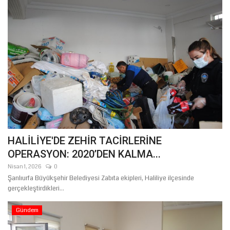
HALİLİYE'DE ZEHİR TACİRLERİNE
OPERASYON: 2020’DEN KALMA...
Nisan 1, 2026
0
Şanlıurfa Büyükşehir Belediyesi Zabıta ekipleri, Haliliye ilçesinde
gerçekleştirdikleri...
Gündem