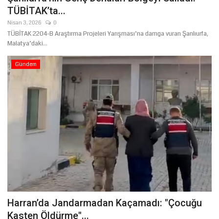
TÜBİTAK’ta...
Nisan 3, 2026
0
TÜBİTAK 2204-B Araştırma Projeleri Yarışması’na damga vuran Şanlıurfa,
Malatya’daki...
Gündem
Harran’da Jandarmadan Kaçamadı: "Çocuğu
Kasten Öldürme"...