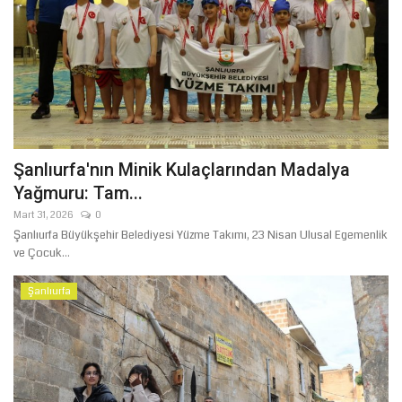
Şanlıurfa'nın Minik Kulaçlarından Madalya
Yağmuru: Tam...
Mart 31, 2026
0
Şanlıurfa Büyükşehir Belediyesi Yüzme Takımı, 23 Nisan Ulusal Egemenlik
ve Çocuk...
Şanlıurfa