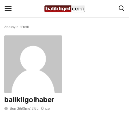
Anasayfa
Profil
Giriş Yap
Kaydol
Anasayfa
Köşe Yazıları
Eğitim
Magazin
balikligolhaber
Son Görülme: 2 Gün Önce
Şanlıurfa
Spor