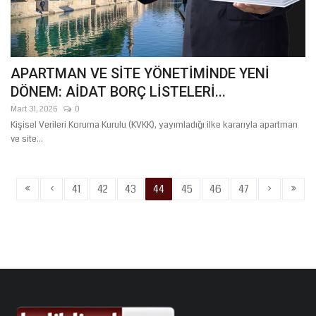
APARTMAN VE SİTE YÖNETİMİNDE YENİ
DÖNEM: AİDAT BORÇ LİSTELERİ...
Mart 31, 2026
0
Kişisel Verileri Koruma Kurulu (KVKK), yayımladığı ilke kararıyla apartman
ve site...
«
‹
›
»
41
42
43
44
45
46
47