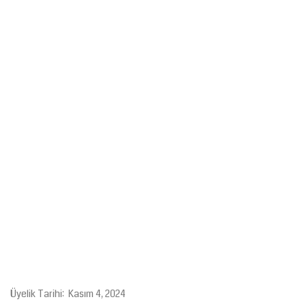
Gündem
Tekno Bilim
Ekonomi
Galeriler
Siyaset
Künye
Yaşam
Sağlık
Üyelik Tarihi: Kasım 4, 2024
İletişim