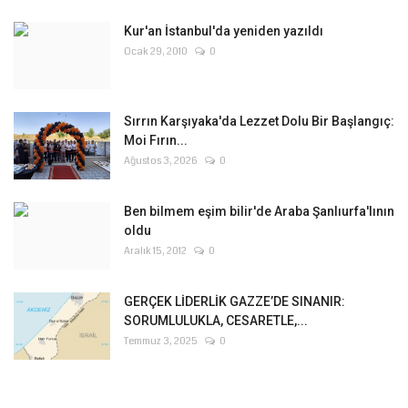
Kur'an İstanbul'da yeniden yazıldı
Ocak 29, 2010
0
Sırrın Karşıyaka'da Lezzet Dolu Bir Başlangıç:
Moi Fırın...
Ağustos 3, 2026
0
Ben bilmem eşim bilir'de Araba Şanlıurfa'lının
oldu
Aralık 15, 2012
0
GERÇEK LİDERLİK GAZZE’DE SINANIR:
SORUMLULUKLA, CESARETLE,...
Temmuz 3, 2025
0