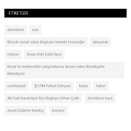
ETIKETLER
zincirleme
son
Birecik esnaf odası Başkanı Hamide Hocaoğlu
atlayarak
milyon
Sivas Dört Eylül Spor
Kırsal ve merkezdeki çalışmalarına devam eden Büyükşehir
Belediyesi
cumhuriyet
ŞUTİM Futbol Dünyası
halay
haber
AK Parti Karaköprü İlçe Başkanı Orhan Çelik
zincirleme kaza
Aysel Özdemir Kelekçi
konvoy