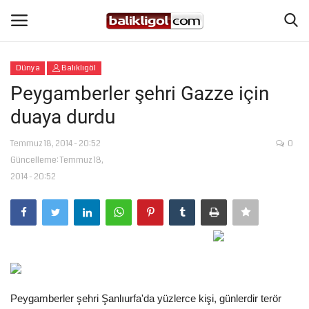
Dünya
Balıklıgöl
Giriş Yap
Kaydol
Peygamberler şehri Gazze için
duaya durdu
Anasayfa
Temmuz 18, 2014 - 20:52
0
Köşe Yazıları
Güncelleme: Temmuz 18,
2014 - 20:52
Şanlıurfa
Eğitim
Magazin
Spor
Peygamberler şehri Şanlıurfa'da yüzlerce kişi, günlerdir terör