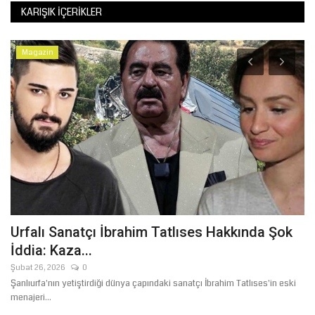
KARIŞIK İÇERIKLER
Magazin
Urfalı Sanatçı İbrahim Tatlıses Hakkında Şok
6
İddia: Kaza...
K
Şubat 26, 2026
0
Ağ
Şanlıurfa'nın yetiştirdiği dünya çapındaki sanatçı İbrahim Tatlıses'in eski
Ba
menajeri...
bi