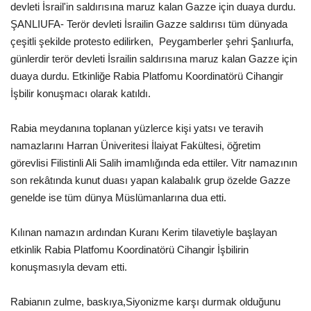
devleti İsrail'in saldırısına maruz kalan Gazze için duaya durdu.
Gündem
ŞANLIUFA- Terör devleti İsrailin Gazze saldırısı tüm dünyada
çeşitli şekilde protesto edilirken, Peygamberler şehri Şanlıurfa,
Tekno Bilim
günlerdir terör devleti İsrailin saldırısına maruz kalan Gazze için
duaya durdu. Etkinliğe Rabia Platfomu Koordinatörü Cihangir
Ekonomi
İşbilir konuşmacı olarak katıldı.
Rabia meydanına toplanan yüzlerce kişi yatsı ve teravih
Galeriler
namazlarını Harran Üniveritesi İlaiyat Fakültesi, öğretim
görevlisi Filistinli Ali Salih imamlığında eda ettiler. Vitr namazının
Siyaset
son rekâtında kunut duası yapan kalabalık grup özelde Gazze
genelde ise tüm dünya Müslümanlarına dua etti.
Künye
Kılınan namazın ardından Kuranı Kerim tilavetiyle başlayan
Yaşam
etkinlik Rabia Platfomu Koordinatörü Cihangir İşbilirin
konuşmasıyla devam etti.
Sağlık
Rabianın zulme, baskıya,Siyonizme karşı durmak olduğunu
İletişim