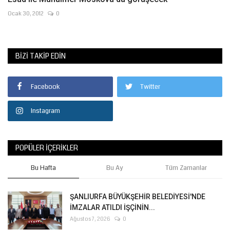
Ocak 30, 2012
0
BIZI TAKIP EDIN
Facebook
Twitter
Instagram
POPÜLER İÇERIKLER
Bu Hafta
Bu Ay
Tüm Zamanlar
ŞANLIURFA BÜYÜKŞEHİR BELEDİYESİ'NDE
İMZALAR ATILDI İŞÇİNİN...
Ağustos 7, 2026
0