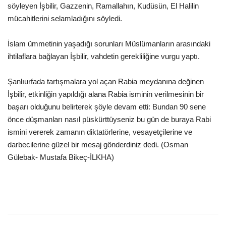
söyleyen İşbilir, Gazzenin, Ramallahın, Kudüsün, El Halilin
mücahitlerini selamladığını söyledi.
Kültür Sanat
İslam ümmetinin yaşadığı sorunları Müslümanların arasındaki
ihtilaflara bağlayan İşbilir, vahdetin gerekliliğine vurgu yaptı.
Şanlıurfada tartışmalara yol açan Rabia meydanına değinen
İşbilir, etkinliğin yapıldığı alana Rabia isminin verilmesinin bir
başarı olduğunu belirterek şöyle devam etti: Bundan 90 sene
önce düşmanları nasıl püskürttüyseniz bu gün de buraya Rabi
ismini vererek zamanın diktatörlerine, vesayetçilerine ve
darbecilerine güzel bir mesaj gönderdiniz dedi. (Osman
Gülebak- Mustafa Bikeç-İLKHA)