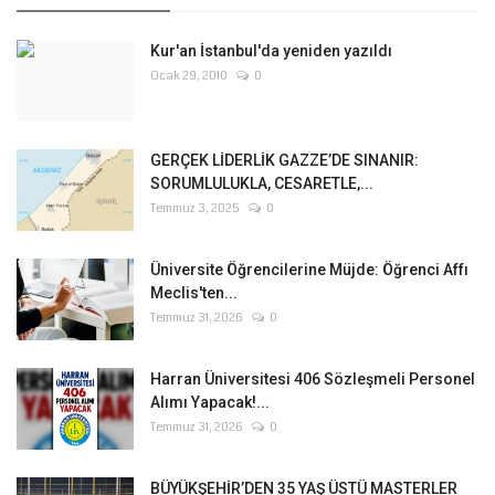
Kur'an İstanbul'da yeniden yazıldı
Ocak 29, 2010
0
GERÇEK LİDERLİK GAZZE’DE SINANIR:
SORUMLULUKLA, CESARETLE,...
Temmuz 3, 2025
0
Üniversite Öğrencilerine Müjde: Öğrenci Affı
Meclis'ten...
Temmuz 31, 2026
0
Harran Üniversitesi 406 Sözleşmeli Personel
Alımı Yapacak!...
Temmuz 31, 2026
0
BÜYÜKŞEHİR’DEN 35 YAŞ ÜSTÜ MASTERLER