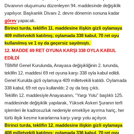
Divanının oluşumunu düzenleyen 94. maddesinde değişiklik
yapılıyor. Başkanlık Divanı 2. devre dönemin sonuna kadar
görev
yapacak.
Birinci turda, teklifin 11. maddesine ilişkin gizli oylamaya
409 milletvekili katılmış; oylamada 338 kabul, 70 ret oyu
kullanılmış ve 1 oy da geçersiz sayılmıştı.
12. MADDE 69 RET OYUNA KARŞI 338 OYLA KABUL
EDİLDİ
TBMM Genel Kurulunda, Anayasa değişikliğinin 2. turunda,
teklifin 12. maddesi 69 ret oyuna karşı 338 oyla kabul edildi.
Genel Kurulda gizli oylamaya 409 milletvekili katıldı. Oylamada
338 kabul, 69 ret oyu kullanıldı; 2 oy da boş çıktı.
Teklifin 12. maddesiyle Anayasanın, ''Yargı Yolu'' başlıklı 125.
maddesinde değişiklik yapılarak, Yüksek Askeri Şuranın terfi
işlemleri
ile kadrosuzluk nedeniyle emekliye ayırma hariç, her
türlü ilişik kesme kararlarına karşı yargı yolu açılıyor.
Birinci turda, teklifin 12. maddesine ilişkin gizli oylamaya
408 milletvekili katılmış; oylamada 336 kabul, 70 ret oyu