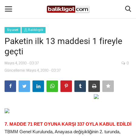
Siyaset
Balıklıgöl
Giriş Yap
Kaydol
Paketin ilk 13 maddesi 1 fireyle
geçti
Anasayfa
Mayıs 4, 2010 - 03:37
0
Köşe Yazıları
Güncelleme: Mayıs 4, 2010 - 03:37
Şanlıurfa
Eğitim
Magazin
7. MADDE 71 RET OYUNA KARŞI 337 OYLA KABUL EDİLDİ
Spor
TBMM Genel Kurulunda, Anayasa değişikliğinin 2. turunda,