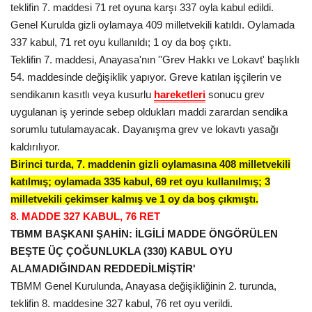
teklifin 7. maddesi 71 ret oyuna karşı 337 oyla kabul edildi.
Gündem
Genel Kurulda gizli oylamaya 409 milletvekili katıldı. Oylamada
337 kabul, 71 ret oyu kullanıldı; 1 oy da boş çıktı.
Tekno Bilim
Teklifin 7. maddesi, Anayasa'nın ''Grev Hakkı ve Lokavt' başlıklı
54. maddesinde değişiklik yapıyor. Greve katılan işçilerin ve
Ekonomi
sendikanın kasıtlı veya kusurlu
hareketleri
sonucu grev
uygulanan
iş yerinde
sebep oldukları
maddi
zarardan sendika
Galeriler
sorumlu tutulamayacak. Dayanışma grev ve lokavtı yasağı
kaldırılıyor.
Birinci turda, 7. maddenin gizli oylamasına 408 milletvekili
Siyaset
katılmış; oylamada 335 kabul, 69 ret oyu kullanılmış; 3
milletvekili çekimser kalmış ve 1 oy da boş çıkmıştı.
Künye
8. MADDE 327 KABUL, 76 RET
TBMM BAŞKANI ŞAHİN: İLGİLİ MADDE ÖNGÖRÜLEN
Yaşam
BEŞTE ÜÇ ÇOĞUNLUKLA (330) KABUL OYU
ALAMADIĞINDAN REDDEDİLMİŞTİR'
İletişim
TBMM Genel Kurulunda, Anayasa değişikliğinin 2. turunda,
teklifin 8. maddesine 327 kabul, 76 ret oyu verildi.
Sağlık