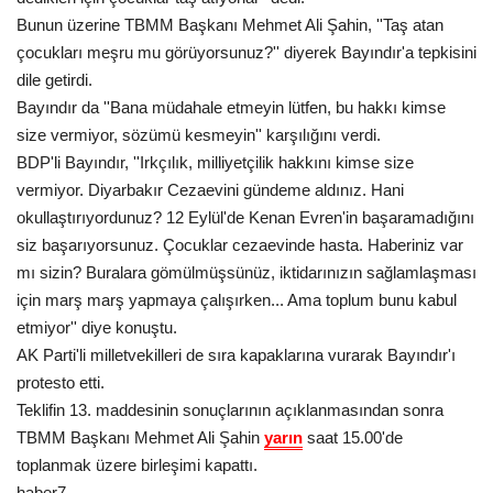
Bunun üzerine TBMM Başkanı Mehmet Ali Şahin, ''Taş atan
çocukları meşru mu görüyorsunuz?'' diyerek Bayındır'a tepkisini
dile getirdi.
Bayındır da ''Bana
müdahale
etmeyin lütfen, bu hakkı kimse
size vermiyor, sözümü kesmeyin'' karşılığını verdi.
BDP'li Bayındır, ''Irkçılık, milliyetçilik hakkını kimse size
vermiyor. Diyarbakır Cezaevini gündeme aldınız. Hani
okullaştırıyordunuz
? 12 Eylül'de Kenan Evren'in başaramadığını
siz başarıyorsunuz. Çocuklar cezaevinde hasta.
Haberiniz
var
mı sizin? Buralara gömülmüşsünüz, iktidarınızın sağlamlaşması
için
marş
marş yapmaya çalışırken... Ama
toplum
bunu kabul
etmiyor'' diye
konuştu
.
AK Parti'li milletvekilleri de sıra kapaklarına vurarak Bayındır'ı
protesto etti.
Teklifin 13. maddesinin sonuçlarının açıklanmasından sonra
TBMM Başkanı Mehmet Ali Şahin
yarın
saat
15.00'de
toplanmak
üzere birleşimi kapattı.
haber7