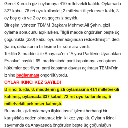
Genel Kurulda gizli oylamaya 410 milletvekili katıldı. Oylamada
327 kabul, 76 ret oyu kullanıldı; 2 milletvekili çekimser kaldı, 3
Kültür Sanat
oy boş çıktı ve 2 oy da geçersiz sayıldı.
Birleşimi yöneten TBMM Başkanı Mehmet Ali Şahin, gizli
oylama sonucunu açıklarken, ''İlgili madde öngörülen beşte üç
çoğunlukla (330) kabul oyu alamadığından reddedilmiştir'' dedi.
Şahin, daha sonra birleşime bir süre ara verdi.
Teklifin 8. maddesi ile Anayasa'nın ''Siyasi Partilerin Uyacakları
Esaslar'' başlıklı 69. maddesinde parti kapatmayı zorlaştırıcı
hükümler getiriliyor; parti kapatma davası açılması TBMM'nin
iznine
bağlanması
öngörülüyordu.
OYLAR İKİNCİ KEZ SAYILDI
Birinci turda, 8. maddenin gizli oylamasına 414 milletvekili
katılmış; oylamada 337 kabul, 72 ret oyu kullanılmış; 5
milletvekili çekimser kalmıştı.
Bu arada, gizli oylamaya ilişkin tasnif
işlemi
herhangi bir
karışıklığa neden olmamak için iki kez yapıldı. Oyların ikinci
sayımında da Anayasada öngörülen beşte üç çoğunluğun