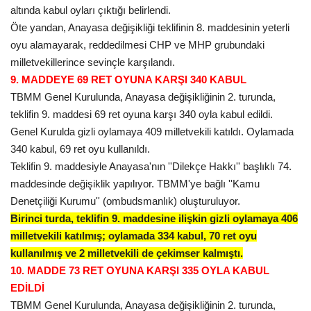
altında kabul oyları çıktığı belirlendi.
Öte yandan, Anayasa değişikliği teklifinin 8. maddesinin yeterli
oyu alamayarak, reddedilmesi CHP ve MHP grubundaki
milletvekillerince sevinçle karşılandı.
9. MADDEYE 69 RET OYUNA KARŞI 340 KABUL
TBMM Genel Kurulunda, Anayasa değişikliğinin 2. turunda,
teklifin 9. maddesi 69 ret oyuna karşı 340 oyla kabul edildi.
Genel Kurulda gizli oylamaya 409 milletvekili katıldı. Oylamada
340 kabul, 69 ret oyu kullanıldı.
Teklifin 9. maddesiyle Anayasa'nın ''Dilekçe Hakkı'' başlıklı 74.
maddesinde değişiklik yapılıyor. TBMM'ye bağlı ''Kamu
Denetçiliği Kurumu'' (ombudsmanlık) oluşturuluyor.
Birinci turda, teklifin 9. maddesine ilişkin gizli oylamaya 406
milletvekili katılmış; oylamada 334 kabul, 70 ret oyu
kullanılmış ve 2 milletvekili de çekimser kalmıştı.
10. MADDE 73 RET OYUNA KARŞI 335 OYLA KABUL
EDİLDİ
TBMM Genel Kurulunda, Anayasa değişikliğinin 2. turunda,