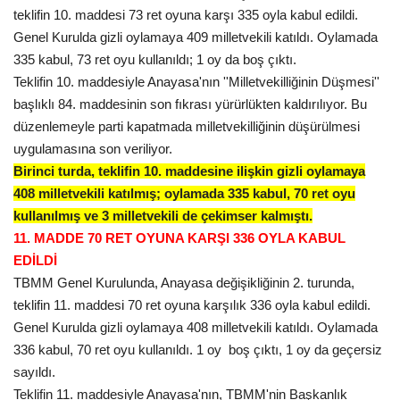
teklifin 10. maddesi 73 ret oyuna karşı 335 oyla kabul edildi.
Genel Kurulda gizli oylamaya 409 milletvekili katıldı. Oylamada
335 kabul, 73 ret oyu kullanıldı; 1 oy da boş çıktı.
Teklifin 10. maddesiyle Anayasa'nın ''Milletvekilliğinin Düşmesi''
başlıklı 84. maddesinin son fıkrası yürürlükten kaldırılıyor. Bu
düzenlemeyle parti kapatmada milletvekilliğinin düşürülmesi
uygulamasına son veriliyor.
Birinci turda, teklifin 10. maddesine ilişkin gizli oylamaya
408 milletvekili katılmış; oylamada 335 kabul, 70 ret oyu
kullanılmış ve 3 milletvekili de çekimser kalmıştı.
11. MADDE 70 RET OYUNA KARŞI 336 OYLA KABUL
EDİLDİ
TBMM Genel Kurulunda, Anayasa değişikliğinin 2. turunda,
teklifin 11. maddesi 70 ret oyuna karşılık 336 oyla kabul edildi.
Genel Kurulda gizli oylamaya 408 milletvekili katıldı. Oylamada
336 kabul, 70 ret oyu kullanıldı. 1 oy boş çıktı, 1 oy da geçersiz
sayıldı.
Teklifin 11. maddesiyle Anayasa'nın, TBMM'nin Başkanlık