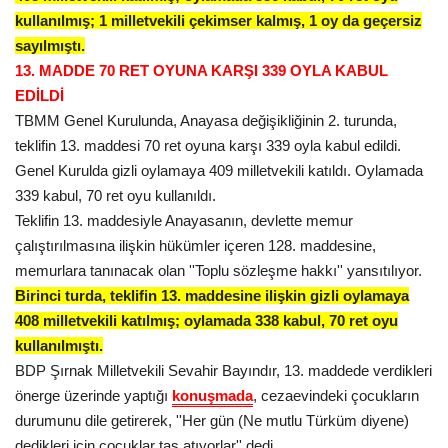
kullanılmış; 1 milletvekili çekimser kalmış, 1 oy da geçersiz
sayılmıştı.
13. MADDE 70 RET OYUNA KARŞI 339 OYLA KABUL
EDİLDİ
TBMM Genel Kurulunda, Anayasa değişikliğinin 2. turunda,
teklifin 13. maddesi 70 ret oyuna karşı 339 oyla kabul edildi.
Genel Kurulda gizli oylamaya 409 milletvekili katıldı. Oylamada
339 kabul, 70 ret oyu kullanıldı.
Teklifin 13. maddesiyle Anayasanın, devlette memur
çalıştırılmasına ilişkin hükümler içeren 128. maddesine,
memurlara tanınacak olan ''
Toplu
sözleşme hakkı'' yansıtılıyor.
Birinci turda, teklifin 13. maddesine ilişkin gizli oylamaya
408 milletvekili katılmış; oylamada 338 kabul, 70 ret oyu
kullanılmıştı.
BDP Şırnak Milletvekili Sevahir Bayındır, 13. maddede verdikleri
önerge üzerinde yaptığı
konuşmada
, cezaevindeki çocukların
durumunu dile getirerek, ''Her gün (Ne
mutlu
Türküm diyene)
dedikleri için çocuklar taş atıyorlar'' dedi.