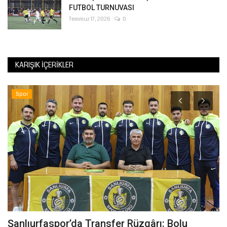
FUTBOL TURNUVASI
Temmuz 17, 2026
0
KARIŞIK İÇERIKLER
Spor
Şanlıurfaspor’da Transfer Rüzgârı: Bolu
Ş