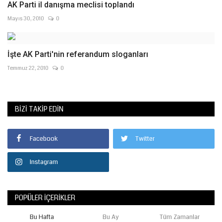
AK Parti il danışma meclisi toplandı
Mayıs 30, 2010
0
İşte AK Parti'nin referandum sloganları
Temmuz 22, 2010
0
BIZI TAKIP EDIN
Facebook
Twitter
Instagram
POPÜLER İÇERIKLER
Bu Hafta
Bu Ay
Tüm Zamanlar