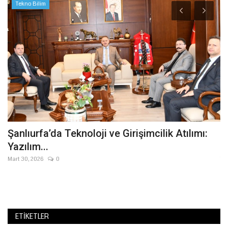
Tekno Bilim
Şanlıurfa’da Teknoloji ve Girişimcilik Atılımı:
D
Yazılım...
S
Mart 30, 2026
0
Te
Şa
Ci
ETIKETLER