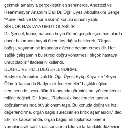
çekmek amacıyla gerçekleştirilen seminerde, Anestezi ve
Reanimasyon Anabilim Dalı Dr. Öğr. Üyesi Abdulhakim Şengel
Kültür Sanat
“Apne Testi ve Donör Bakımı” konulu sunum yaptı.
BİRÇOK HASTAYA UMUT OLABİLİR
Dr. Şengel, konuşmasında beyin ölümü gerçekleşen hastalarda
donör bakımının hayati önem taşıdığını belirterek, “Organ
bağışı, yaşamın bir insandan diğerine devam etmesidir. Her
sağlık çalışanının bu süreci doğru yönetmesi, birçok hastaya
umut olabilir.” ifadelerini kullandı.
DOĞRU VE HIZLI DEĞERLENDİRME
Radyoloji Anabilim Dalı Dr. Öğr. Üyesi Eyüp Kaya ise “Beyin
Ölümü Tanısında Radyolojik İncelemeler” başlıklı eğitim
seminerinde, beyin ölümü tanısında görüntüleme yöntemlerinin
rolüne değindi. Dr. Kaya, “Radyolojik incelemeler tanının
doğrulanmasında büyük önem taşır. Bu konuda doğru ve hızlı
değerlendirme, organ bağış sürecinin en kritik aşamasıdır.” dedi.
Etkinlik kapsamında, organ bağışının toplumsal önemi
vurgulanarak sağlık çalışanlarının bilgi ve farkındalık düzeyinin