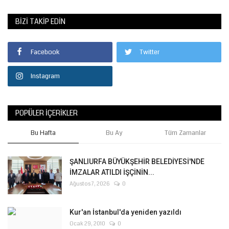
BIZI TAKIP EDIN
Facebook
Twitter
Instagram
POPÜLER İÇERIKLER
Bu Hafta
Bu Ay
Tüm Zamanlar
ŞANLIURFA BÜYÜKŞEHİR BELEDİYESİ'NDE
İMZALAR ATILDI İŞÇİNİN...
Ağustos 7, 2026
0
Kur'an İstanbul'da yeniden yazıldı
Ocak 29, 2010
0