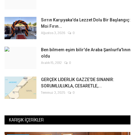
Sırrın Karşıyaka'da Lezzet Dolu Bir Başlangıç:
Moi Fırın...
Ağustos 3, 2026
0
Ben bilmem eşim bilir'de Araba Şanlıurfa'lının
oldu
Aralık 15, 2012
0
GERÇEK LİDERLİK GAZZE’DE SINANIR:
SORUMLULUKLA, CESARETLE,...
Temmuz 3, 2025
0
KARIŞIK İÇERIKLER