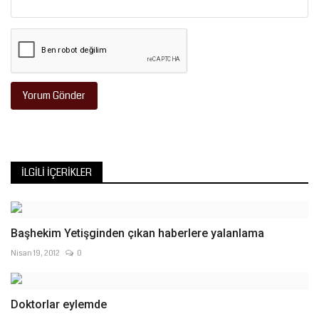
Yorum Gönder
İLGILI İÇERIKLER
Başhekim Yetişginden çıkan haberlere yalanlama
Nisan 19, 2012
0
Doktorlar eylemde