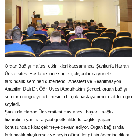
Gündem
Tekno Bilim
Ekonomi
Galeriler
Organ Bağışı Haftası etkinlikleri kapsamında, Şanlıurfa Harran
Siyaset
Üniversitesi Hastanesinde sağlık çalışanlarına yönelik
farkındalık semineri düzenlendi. Anestezi ve Reanimasyon
Künye
Anabilim Dalı Dr. Öğr. Üyesi Abdulhakim Şengel, organ bağışı
sürecinin doğru yönetilmesinin birçok hastaya umut olabileceğini
Yaşam
söyledi.
Şanlıurfa Harran Üniversitesi Hastanesi, başarılı sağlık
Sağlık
hizmetinin yanı sıra yaptığı etkinliklerle sağlıklı yaşam
konusunda dikkat çekmeye devam ediyor. Organ bağışında
farkındalık oluşturmak ve beyin ölümü tespitinin önemine dikkat
İletişim