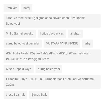
Emniyet
baraj
Kırsal ve merkezdeki çalışmalarına devam eden Büyükşehir
Belediyesi
Philip Gameli Awuku
hafize gaye erkan
anahtar
suruç belediyesi duvarlar
MUSTAFA PAKIR KİMDİR
artış
#Şanlıurfa #KetenKöynekFıstığı #Fıstık #Çiftçi #Tarım #Hasat
#Kuraklık #Don #Yağış #Üretim
Alişan Kapaklıkaya
suruç belediyesi
19 Kasım Dünya KOAH Günü: Uzmanlardan Erken Tanı ve Korunma
Çağrısı
preseli pamuk
Şenes Erzik