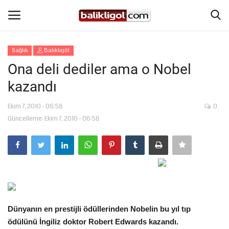
Sağlık
Balıklıgöl
Giriş Yap
Kaydol
Ona deli dediler ama o Nobel
kazandı
Anasayfa
Ekim 7, 2010 - 06:58
0
Köşe Yazıları
Güncelleme: Ekim 7, 2010 - 06:58
Magazin
Şanlıurfa
Eğitim
Dünyanın en prestijli ödüllerinden Nobelin bu yıl tıp
Spor
ödülünü İngiliz doktor Robert Edwards kazandı.