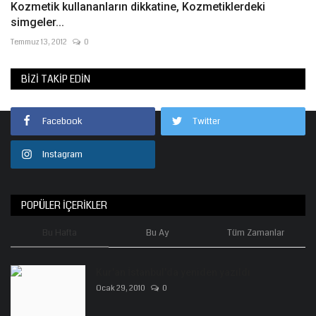
Kozmetik kullananların dikkatine, Kozmetiklerdeki
simgeler...
Temmuz 13, 2012
0
BIZI TAKIP EDIN
Facebook
Twitter
Instagram
POPÜLER İÇERIKLER
Bu Hafta
Bu Ay
Tüm Zamanlar
Kur'an İstanbul'da yeniden yazıldı
Ocak 29, 2010
0