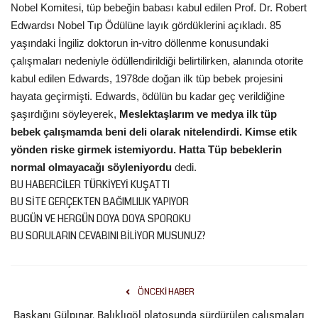
Nobel Komitesi, tüp bebeğin babası kabul edilen Prof. Dr. Robert
Gündem
Edwardsı Nobel Tıp Ödülüne layık gördüklerini açıkladı. 85
yaşındaki İngiliz doktorun in-vitro döllenme konusundaki
Tekno Bilim
çalışmaları nedeniyle ödüllendirildiği belirtilirken, alanında otorite
kabul edilen Edwards, 1978de doğan ilk tüp bebek projesini
Ekonomi
hayata geçirmişti. Edwards, ödülün bu kadar geç verildiğine
şaşırdığını söyleyerek,
Meslektaşlarım ve medya ilk tüp
Siyaset
bebek çalışmamda beni deli olarak nitelendirdi. Kimse etik
yönden riske girmek istemiyordu. Hatta Tüp bebeklerin
normal olmayacağı söyleniyordu
dedi.
Galeriler
BU HABERCİLER TÜRKİYEYİ KUŞATTI
BU SİTE GERÇEKTEN BAĞIMLILIK YAPIYOR
Yaşam
BUGÜN VE HERGÜN DOYA DOYA SPOROKU
BU SORULARIN CEVABINI BİLİYOR MUSUNUZ?
Künye
Sağlık
ÖNCEKI HABER
İletişim
Başkanı Gülpınar, Balıklıgöl platosunda sürdürülen çalışmaları