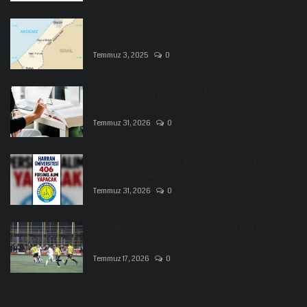
GERÇEK LİDERLİK GAZZE’DE SINANIR:
SORUMLULUKLA, CESARETLE,...
Temmuz 3, 2025
0
Üniversite Öğrencilerine Müjde: Öğrenci Affı
Meclis'ten...
Temmuz 31, 2026
0
Harran Üniversitesi 406 Sözleşmeli Personel
Alımı Yapacak!...
Temmuz 31, 2026
0
BÜYÜKŞEHİR’DEN 35 YAŞ ÜSTÜ MASTERLER
FUTBOL TURNUVASI
Temmuz 17, 2026
0