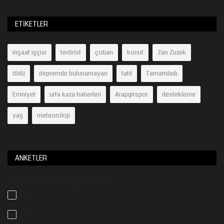
ETIKETLER
inşaat işçisi
terörist
çoban
konut
Zan Zuzek
öldü
depremde bulunamayan
tatil
Tamamladı
Emniyet
urfa kaza haberleri
Arapgirspor
destekleme
yaş
meteoroloji
ANKETLER
İnternet Sitemizi Beğendiniz mi?
Evet
Hayır