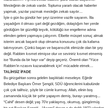
Mesleğinin de zekatı vardır. Topluma yararlı olacak haberler
Kültür Sanat
yapmak, yazılar yazmak mesleğin zekatı sayılır…
İşte o gün bu gündür her şeyi üzerime vazife sayarım. İlla
yaşadığım il olması şart değil gezdiğim, dolaştığım her yerde
gördüğüm bir güzelliği teşvik, kötülüğü ise engelleme adına
elimden geleni yapmaya çalışırım. Elbette müspet sonuç almak
isterim ancak başarılı olup olmama konusunu çok da kafama
takmıyorum. Çünkü başarı ve başarısızlık elimizde olan bir şey
değil. Rabbim kısmet etmişse olur ve seviniriz kısmet etmemiş
ise “Bunda da bir hayr var” deyip geçeriz. Önemli olan “Yüce
Rabbim’in rızasını kazanabilmek için” mücadele etmek…
TALİHSİZ İFADE
Bu girizgahtan sonra gelelim başlıktaki meseleye. Eğirdir
Belediye Başkanı Ömer Şengöl, SDÜ öğrencilerini kabulünde
çok çok talihsiz, şöyle bir cümle kurmuş: Allah, elinin boş
zamanında küçük bir şehir yapayım demiş, burayı yaratmış...
“Cahil” desen değil; yaş 70’e yaklaşmış, okumuş, güngörmüş
bir zat Başkan Şengöl... “Acemi” desen o da değil; 1972 yılından