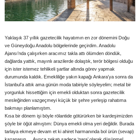
Gündem
Tekno Bilim
Yaklaşık 37 yıllık gazetecilik hayatımın en zor dönemini Doğu
Ekonomi
ve Güneydoğu Anadolu bölgelerinde geçirdim. Anadolu
Ajansı’nda çalışırken aracımız takla attı ölümden döndük,
Siyaset
dağlarda yattık, mayınlı arazilerde dolaştık, terör bölgesi olduğu
için ister istemez tehlikeli şartlar altında görev yapmak
Galeriler
durumunda kaldık. Emekliliğe yakın kapağı Ankara’ya sonra da
İstanbul’a attık ama günün moda tabiriyle söyleyelim; metal bir
Yaşam
yorgunluk hissettiğim için emekli olduktan sonra gazetecilik
mesleğinden vazgeçmeyi küçük bir şehre yerleşip rahatıma
Künye
bakmayı planlamıştım.
Kısa bir dönem işi böyle rölantide götürürken bir kardeşimizden
Sağlık
şöyle bir öğüt almıştım: Dünya emekli olma yeri değildir. Burada
tarlaya ekmeye devam et ki ahiret harmanında bol ürün (sevap)
İletişim
kazanasın… Ayrıca zekatı sadece ‘para’ olarak düşünme!