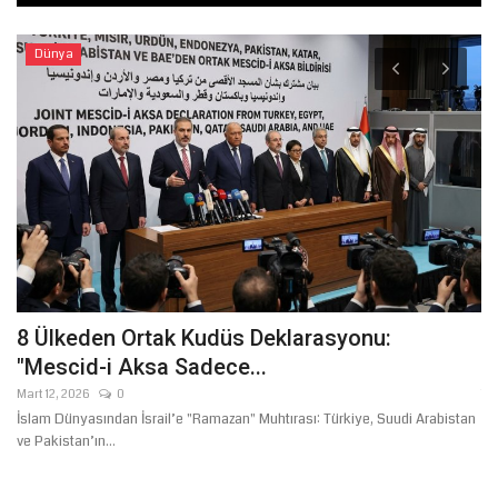
Dünya
8 Ülkeden Ortak Kudüs Deklarasyonu:
B
"Mescid-i Aksa Sadece...
G
Mart 12, 2026
0
Te
ir
İslam Dünyasından İsrail’e "Ramazan" Muhtırası: Türkiye, Suudi Arabistan
Şa
ve Pakistan’ın...
Te