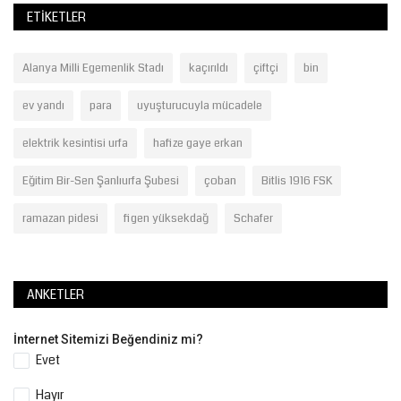
ETIKETLER
Alanya Milli Egemenlik Stadı
kaçırıldı
çiftçi
bin
ev yandı
para
uyuşturucuyla mücadele
elektrik kesintisi urfa
hafize gaye erkan
Eğitim Bir-Sen Şanlıurfa Şubesi
çoban
Bitlis 1916 FSK
ramazan pidesi
figen yüksekdağ
Schafer
ANKETLER
İnternet Sitemizi Beğendiniz mi?
Evet
Hayır