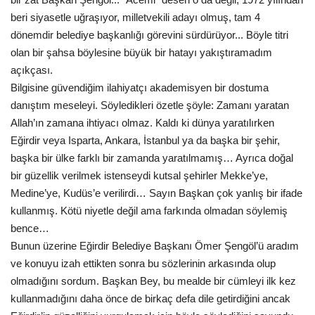
beri siyasetle uğraşıyor, milletvekili adayı olmuş, tam 4
dönemdir belediye başkanlığı görevini sürdürüyor... Böyle titri
olan bir şahsa böylesine büyük bir hatayı yakıştıramadım
açıkçası.
Bilgisine güvendiğim ilahiyatçı akademisyen bir dostuma
danıştım meseleyi. Söyledikleri özetle şöyle: Zamanı yaratan
Allah’ın zamana ihtiyacı olmaz. Kaldı ki dünya yaratılırken
Eğirdir veya Isparta, Ankara, İstanbul ya da başka bir şehir,
başka bir ülke farklı bir zamanda yaratılmamış… Ayrıca doğal
bir güzellik verilmek istenseydi kutsal şehirler Mekke’ye,
Medine’ye, Kudüs’e verilirdi… Sayın Başkan çok yanlış bir ifade
kullanmış. Kötü niyetle değil ama farkında olmadan söylemiş
bence…
Bunun üzerine Eğirdir Belediye Başkanı Ömer Şengöl’ü aradım
ve konuyu izah ettikten sonra bu sözlerinin arkasında olup
olmadığını sordum. Başkan Bey, bu mealde bir cümleyi ilk kez
kullanmadığını daha önce de birkaç defa dile getirdiğini ancak