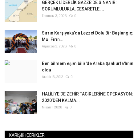
GERÇEK LİDERLİK GAZZE’DE SINANIR:
SORUMLULUKLA, CESARETLE,...
Temmuz 3, 2025
0
Sırrın Karşıyaka'da Lezzet Dolu Bir Başlangıç:
Moi Fırın...
Ağustos 3, 2026
0
Ben bilmem eşim bilir'de Araba Şanlıurfa'lının
oldu
Aralık 15, 2012
0
HALİLİYE'DE ZEHİR TACİRLERİNE OPERASYON:
2020’DEN KALMA...
Nisan 1, 2026
0
KARIŞIK İÇERIKLER