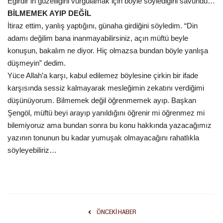
Eğirdir’in güzelliğini vurgulamak için böyle söylediğini savundu…
BİLMEMEK AYIP DEĞİL
İtiraz ettim, yanlış yaptığını, günaha girdiğini söyledim. “Din
adamı değilim bana inanmayabilirsiniz, açın müftü beyle
konuşun, bakalım ne diyor. Hiç olmazsa bundan böyle yanlışa
düşmeyin” dedim.
Yüce Allah’a karşı, kabul edilemez böylesine çirkin bir ifade
karşısında sessiz kalmayarak mesleğimin zekatını verdiğimi
düşünüyorum. Bilmemek değil öğrenmemek ayıp. Başkan
Şengöl, müftü beyi arayıp yanıldığını öğrenir mi öğrenmez mi
bilemiyoruz ama bundan sonra bu konu hakkında yazacağımız
yazının tonunun bu kadar yumuşak olmayacağını rahatlıkla
söyleyebiliriz…
ÖNCEKI HABER