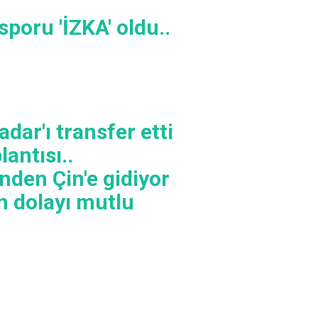
poru 'İZKA' oldu..
dar'ı transfer etti
antısı..
nden Çin'e gidiyor
n dolayı mutlu