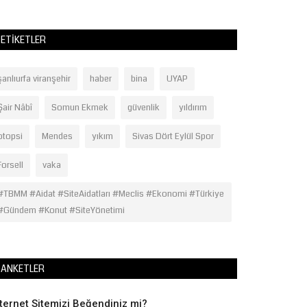
ETIKETLER
şanlıurfa viranşehir
haber
bina
UYAP
Şair Nâbî
Somun Ekmek
güvenlik
yıldırım
otopsi
Mendes
yıkım
Sivas Dört Eylül Spor
Forsell
vaka
#TBMM #Aidat #SiteAidatları #Meclis #Ekonomi #Türkiye
#Gündem #Konut #SiteYönetimi
ANKETLER
nternet Sitemizi Beğendiniz mi?