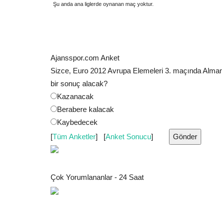
Şu anda ana liglerde oynanan maç yoktur.
Günün tüm canlı sonuçları için
tıklayınız
.
Ajansspor.com Anket
Sizce, Euro 2012 Avrupa Elemeleri 3. maçında Almany
bir sonuç alacak?
Kazanacak
Berabere kalacak
Kaybedecek
[
Tüm Anketler
] [
Anket Sonucu
]
Çok Yorumlananlar - 24 Saat