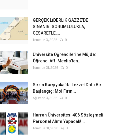
GERÇEK LİDERLİK GAZZE’DE
SINANIR: SORUMLULUKLA,
CESARETLE,...
Temmuz 3, 2025
0
Üniversite Öğrencilerine Müjde:
Öğrenci Affı Meclis'ten...
Temmuz 31, 2026
0
Sırrın Karşıyaka'da Lezzet Dolu Bir
Başlangıç: Moi Fırın...
Ağustos 3, 2026
0
Harran Üniversitesi 406 Sözleşmeli
Personel Alımı Yapacak!...
Temmuz 31, 2026
0