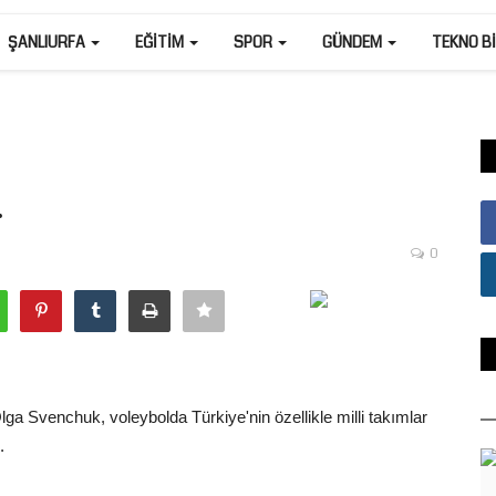
ŞANLIURFA
EĞITIM
SPOR
GÜNDEM
TEKNO B
.
0
a Svenchuk, voleybolda Türkiye'nin özellikle milli takımlar
.