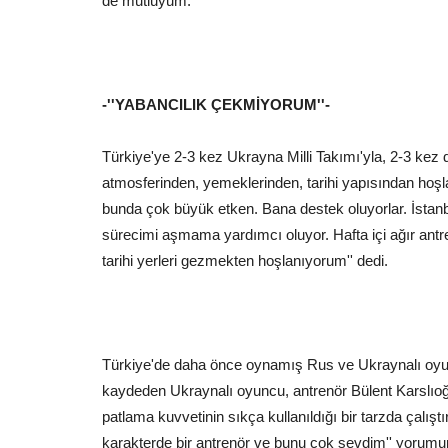
de mutluyum.''
-''YABANCILIK ÇEKMİYORUM''-
Spor
Türkiye'ye 2-3 kez Ukrayna Milli Takımı'yla, 2-3 kez 
atmosferinden, yemeklerinden, tarihi yapısından hoş
bunda çok büyük etken. Bana destek oluyorlar. İstanbu
sürecimi aşmama yardımcı oluyor. Hafta içi ağır ant
tarihi yerleri gezmekten hoşlanıyorum'' dedi.
BÜYÜKŞEHİR'İN YÜZME HAVUZ
ÇOCUKLARIN YÜZÜNÜ GÜLDÜ
Türkiye'de daha önce oynamış Rus ve Ukraynalı oyunc
kaydeden Ukraynalı oyuncu, antrenör Bülent Karslıoğlu 
Temmuz 24, 2026
0
Hava sıcaklıklarının her geçen gün arttığı Şanlıurfa'
patlama kuvvetinin sıkça kullanıldığı bir tarzda çalış
Büyükşehir Belediyesi tarafından...
karakterde bir antrenör ve bunu çok sevdim'' yorumu