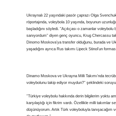
Ukraynalı 22 yaşındaki pasör çaprazı Olga Svenchuk
röportajında, voleybola 10 yaşında, boyunun uzunlu
başladığını söyledi. ''Açıkçası o zamanlar voleybol
sanıyordum'' diyen genç oyuncu, Krug Chercassu tak
Dinomo Moskova'ya transfer olduğunu, burada ve U
yaşadığını ayrıca Rus takımı Lipeck Stinol'un formasın
Dinamo Moskova ve Ukrayna Milli Takımı'nda tecrübel
voleybolunu takip ediyor muydun?'' şeklindeki soruyu 
''Türkiye voleybolu hakkında derin bilgilerim yoktu am
karşılaştığı için fikrim vardı. Özellikle milli takımlar
düşünüyorum. Artık Türk voleyboluyla tanışacağım ve 