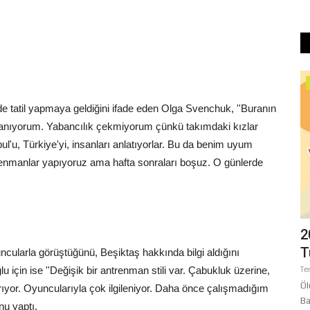
Ekonomi
de tatil yapmaya geldiğini ifade eden Olga Svenchuk, ''Buranın
lanıyorum. Yabancılık çekmiyorum çünkü takımdaki kızlar
l'u, Türkiye'yi, insanları anlatıyorlar. Bu da benim uyum
renmanlar yapıyoruz ama hafta sonraları boşuz. O günlerde
LARI
Şanlıurfa Besi OTB'den Ankara
2
RÜYOR
Çıkarması
T
ularla görüştüğünü, Beşiktaş hakkında bilgi aldığını
için ise ''Değişik bir antrenman stili var. Çabukluk üzerine,
Ağustos 1, 2026
0
Te
da,
Öl
tırıyor. Oyuncularıyla çok ilgileniyor. Daha önce çalışmadığım
Ba
nu yaptı.