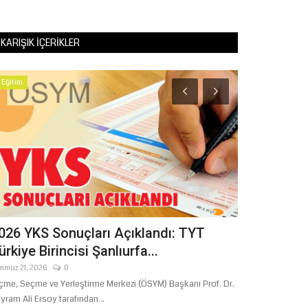
KARIŞIK İÇERIKLER
Eğitim
Gündem
026 YKS Sonuçları Açıklandı: TYT
Şanlıurfa’nı
ürkiye Birincisi Şanlıurfa...
Ankara’da 
mmuz 21, 2026
0
Ağustos 6, 2026
çme, Seçme ve Yerleştirme Merkezi (ÖSYM) Başkanı Prof. Dr.
AK Parti Şanlıurfa
yram Ali Ersoy tarafından...
Ulaştırma ve Altyap