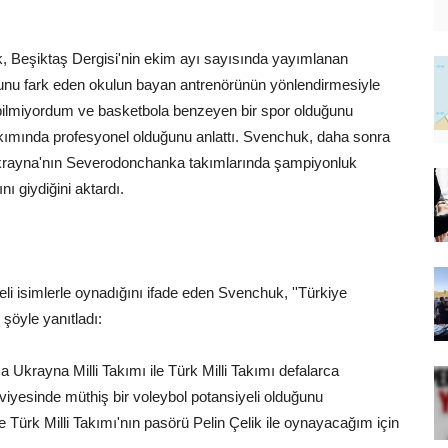
, Beşiktaş Dergisi'nin ekim ayı sayısında yayımlanan
ğunu fark eden okulun bayan antrenörünün yönlendirmesiyle
u bilmiyordum ve basketbola benzeyen bir spor olduğunu
ımında profesyonel olduğunu anlattı. Svenchuk, daha sonra
krayna'nın Severodonchanka takımlarında şampiyonluk
ı giydiğini aktardı.
i isimlerle oynadığını ifade eden Svenchuk, ''Türkiye
şöyle yanıtladı:
a Ukrayna Milli Takımı ile Türk Milli Takımı defalarca
 seviyesinde müthiş bir voleybol potansiyeli olduğunu
Türk Milli Takımı'nın pasörü Pelin Çelik ile oynayacağım için