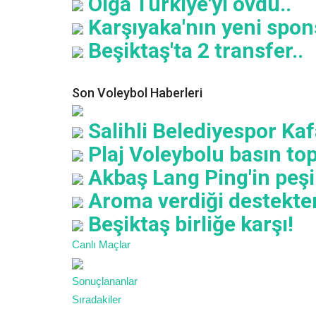
Olga Türkiye'yi övdü..
Karşıyaka'nın yeni spons
Beşiktaş'ta 2 transfer..
Son Voleybol Haberleri
Salihli Belediyespor Kafa
Plaj Voleybolu basın topl
Akbaş Lang Ping'in peşi
Aroma verdiği destekte
Beşiktaş birliğe karşı!
Canlı Maçlar
Sonuçlananlar
Sıradakiler