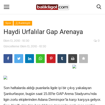
Spor
Balıklıgöl
Giriş Yap
Kaydol
Haydi Urfalılar Gap Arenaya
Anasayfa
Ekim 13, 2010 - 10:30
0
Güncelleme: Ekim 13, 2010 - 10:30
Köşe Yazıları
Magazin
Şanlıurfa
Son haftalarda aldığı puanlarla ligde iyi bir çıkış yakalayan
Eğitim
Şanlıurfaspor, bugün saat 15.00’te GAP Arena Stadyumu’nda
ligin zorlu ekiplerinden Adana Demirspor’la karşı karşıya geliyor.
Spor