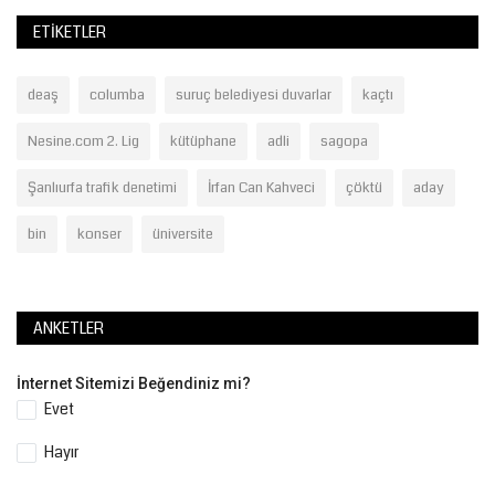
ETIKETLER
deaş
columba
suruç belediyesi duvarlar
kaçtı
Nesine.com 2. Lig
kütüphane
adli
sagopa
Şanlıurfa trafik denetimi
İrfan Can Kahveci
çöktü
aday
bin
konser
üniversite
ANKETLER
İnternet Sitemizi Beğendiniz mi?
Evet
Hayır