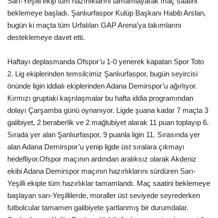
Sarı-Yeşilli ekip tüm hazırlıklarını tamamlayarak maç saatini
beklemeye başladı. Şanlıurfaspor Kulüp Başkanı Habib Arslan,
Gündem
bugün ki maçta tüm Urfalıları GAP Arena’ya takımlarını
desteklemeye davet etti.
Tekno Bilim
Haftayı deplasmanda Ofspor’u 1-0 yenerek kapatan Spor Toto
Ekonomi
2. Lig ekiplerinden temsilcimiz Şanlıurfaspor, bugün seyircisi
önünde ligin iddialı ekiplerinden Adana Demirspor’u ağırlıyor.
Siyaset
Kırmızı gruptaki kaşrılaşmalar bu hafta iddia programından
dolayı Çarşamba günü oynanıyor. Ligde şuana kadar 7 maçta 3
Galeriler
galibiyet, 2 beraberlik ve 2 mağlubiyet alarak 11 puan toplayıp 6.
Sırada yer alan Şanlıurfaspor, 9 puanla ligin 11. Sırasında yer
Yaşam
alan Adana Demirspor’u yenip ligde üst sıralara çıkmayı
hedefliyor.Ofspor maçının ardından aralıksız olarak Akdeniz
Künye
ekibi Adana Demirspor maçının hazırlıklarını sürdüren Sarı-
Yeşilli ekipte tüm hazırlıklar tamamlandı. Maç saatini beklemeye
Sağlık
başlayan sarı-Yeşillilerde, moraller üst seviyede seyrederken
futbolcular tamamen galibiyete şartlanmış bir durumdalar.
İletişim