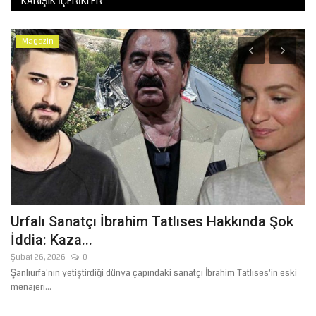
KARIŞIK İÇERIKLER
Magazin
Urfalı Sanatçı İbrahim Tatlıses Hakkında Şok
Ş
İddia: Kaza...
Te
Şubat 26, 2026
0
Şanlıurfa'nın yetiştirdiği dünya çapındaki sanatçı İbrahim Tatlıses'in eski
menajeri...