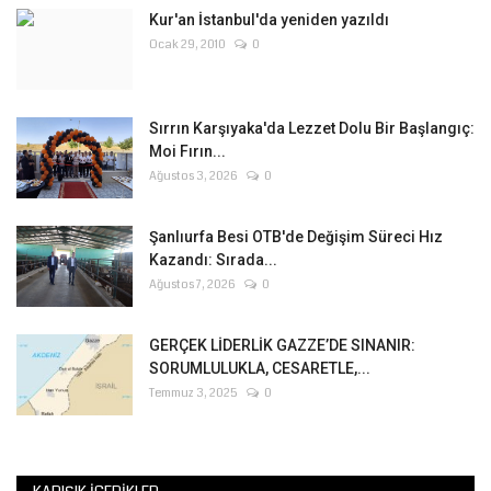
Kur'an İstanbul'da yeniden yazıldı
Ocak 29, 2010
0
Sırrın Karşıyaka'da Lezzet Dolu Bir Başlangıç:
Moi Fırın...
Ağustos 3, 2026
0
Şanlıurfa Besi OTB'de Değişim Süreci Hız
Kazandı: Sırada...
Ağustos 7, 2026
0
GERÇEK LİDERLİK GAZZE’DE SINANIR:
SORUMLULUKLA, CESARETLE,...
Temmuz 3, 2025
0