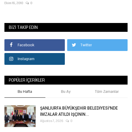
Ekim 16, 2010
0
BIZI TAKIP EDIN
Facebook
Twitter
Instagram
POPÜLER İÇERIKLER
Bu Hafta
Bu Ay
Tüm Zamanlar
ŞANLIURFA BÜYÜKŞEHİR BELEDİYESİ'NDE
İMZALAR ATILDI İŞÇİNİN...
Ağustos 7, 2026
0