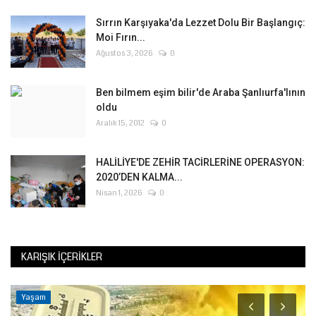
Sırrın Karşıyaka'da Lezzet Dolu Bir Başlangıç:
Moi Fırın...
Ağustos 3, 2026
0
Ben bilmem eşim bilir'de Araba Şanlıurfa'lının
oldu
Aralık 15, 2012
0
HALİLİYE'DE ZEHİR TACİRLERİNE OPERASYON:
2020’DEN KALMA...
Nisan 1, 2026
0
KARIŞIK İÇERIKLER
Yaşam