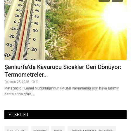
Şanlıurfa’da Kavurucu Sıcaklar Geri Dönüyor:
S
Termometreler...
Ş
Temmuz 27, 2026
0
Ağ
Meteoroloji Genel Müdürlüğü’nün (MGM) yayımladığı son hava tahmin
Su
haritalarına göre,...
De
ETIKETLER