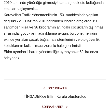
2010 tarihinde yürürlüğe girmesiyle artan çocuk oto koltuğunda
Gündem
cezalar başlayacak...
Karayolları Trafik Yönetmenliğinin 150. maddesinde yapılan
Tekno Bilim
değişiklikle 1 Haziran 2010 tarihinden itibaren araçlarda 150
santimden kısa ve 36 kilogramın altındaki çocukların taşınması
Ekonomi
sırasında, çocukların ağırlıklarına uygun, bu yönetmenliğin
ekinde yer alan çocuk bağlama sistemlerinin ve oto güvenlik
Siyaset
koltuklarının kullanılması zorunlu hale getirilmişti.
Ekim ayından itibaren yönetmeliğe uymayanlar 62 lira ceza
ödeyecek.
Galeriler
Yaşam
Künye
ÖNCEKI HABER
Sağlık
TİNGADER’de Bilim Kurulu oluşturuldu
SONRAKI HABER
İletişim