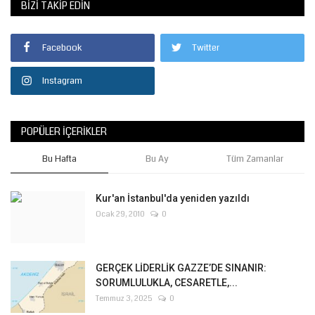
BIZI TAKIP EDIN
Facebook
Twitter
Instagram
POPÜLER İÇERIKLER
Bu Hafta
Bu Ay
Tüm Zamanlar
Kur'an İstanbul'da yeniden yazıldı
Ocak 29, 2010
0
GERÇEK LİDERLİK GAZZE’DE SINANIR:
SORUMLULUKLA, CESARETLE,...
Temmuz 3, 2025
0