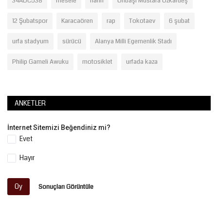
34ADC538
mesele
narin
Onbaşı Mustafa Özkardeş
12 Şubatspor
Karacaören
rap
Tokotaev
6 şubat
urfa stadyum
sürücü
Alanya Milli Egemenlik Stadı
Philip Gameli Awuku
motosiklet
urfada kaza
ANKETLER
İnternet Sitemizi Beğendiniz mi?
Evet
Hayır
Oy
Sonuçları Görüntüle