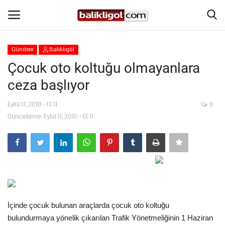
Gündem
Balıklıgöl
Giriş Yap
Kaydol
Çocuk oto koltuğu olmayanlara
ceza başlıyor
Anasayfa
Eylül 17, 2010 - 13:11
0
Köşe Yazıları
Güncelleme: Eylül 17, 2010 - 13:11
Magazin
Şanlıurfa
Eğitim
İçinde çocuk bulunan araçlarda çocuk oto koltuğu
Spor
bulundurmaya yönelik çıkarılan Trafik Yönetmeliğinin 1 Haziran