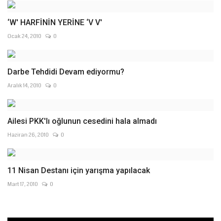
‘W' HARFİNİN YERİNE ‘V V'
Ocak 24, 2010
0
Darbe Tehdidi Devam ediyormu?
Aralık 14, 2010
0
Ailesi PKK'lı oğlunun cesedini hala almadı
Haziran 26, 2010
0
11 Nisan Destanı için yarışma yapılacak
Mart 17, 2010
0