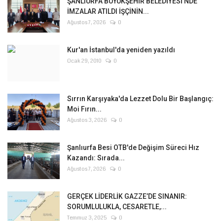
ŞANLIURFA BÜYÜKŞEHİR BELEDİYESİ'NDE
İMZALAR ATILDI İŞÇİNİN...
Ağustos 7, 2026
0
Kur'an İstanbul'da yeniden yazıldı
Ocak 29, 2010
0
Sırrın Karşıyaka'da Lezzet Dolu Bir Başlangıç:
Moi Fırın...
Ağustos 3, 2026
0
Şanlıurfa Besi OTB'de Değişim Süreci Hız
Kazandı: Sırada...
Ağustos 7, 2026
0
GERÇEK LİDERLİK GAZZE’DE SINANIR:
SORUMLULUKLA, CESARETLE,...
Temmuz 3, 2025
0