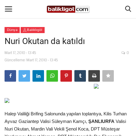
Dünya
Balıklıgöl
Giriş Yap
Kaydol
Nuri Okutan da katıldı
Anasayfa
Mart 17, 2010 - 13:45
0
Güncelleme: Mart 17, 2010 - 13:45
Köşe Yazıları
Magazin
Şanlıurfa
Halep Valiliği Brifing Salonunda yapılan toplantıya, Kilis Turhan
Eğitim
Ayvaz Gaziantep Valisi Süleyman Kamçı,
ŞANLIURFA
Valisi
Nuri Okutan, Mardin Vali Vekili Şenol Koca, DPT Müsteşar
Spor