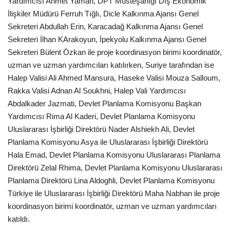
Yardımcısı Ahmet Yaman, DPT Müsteşarlığı Dış Ekonomik
İlişkiler Müdürü Ferruh Tığlı, Dicle Kalkınma Ajansı Genel
Gündem
Sekreteri Abdullah Erin, Karacadağ Kalkınma Ajansı Genel
Sekreteri İlhan KArakoyun, İpekyolu Kalkınma Ajansı Genel
Tekno Bilim
Sekreteri Bülent Özkan ile proje koordinasyon birimi koordinatör,
uzman ve uzman yardımcıları katılırken, Suriye tarafından ise
Ekonomi
Halep Valisi Ali Ahmed Mansura, Haseke Valisi Mouza Salloum,
Rakka Valisi Adnan Al Soukhni, Halep Vali Yardımcısı
Siyaset
Abdalkader Jazmati, Devlet Planlama Komisyonu Başkan
Yardımcısı Rima Al Kaderi, Devlet Planlama Komisyonu
Galeriler
Uluslararası İşbirliği Direktörü Nader Alshiekh Ali, Devlet
Planlama Komisyonu Asya ile Uluslararası İşbirliği Direktörü
Yaşam
Hala Emad, Devlet Planlama Komisyonu Uluslararası Planlama
Direktörü Zelal Rhima, Devlet Planlama Komisyonu Uluslararası
Künye
Planlama Direktörü Lina Aldoghli, Devlet Planlama Komisyonu
Türkiye ile Uluslararası İşbirliği Direktörü Maha Nabhan ile proje
Sağlık
koordinasyon birimi koordinatör, uzman ve uzman yardımcıları
katıldı.
İletişim