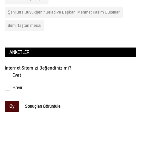
Şanlıurfa Büyükşehir Belediye Başkanı Mehmet Kasım Gülpınar
demirtaştan mesaj
ANKETLER
İnternet Sitemizi Beğendiniz mi?
Evet
Hayır
Oy
Sonuçları Görüntüle