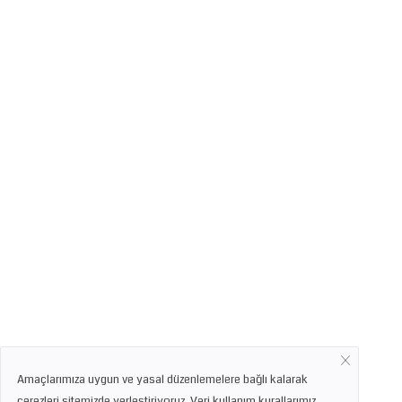
Amaçlarımıza uygun ve yasal düzenlemelere bağlı kalarak
çerezleri sitemizde yerleştiriyoruz. Veri kullanım kurallarımız