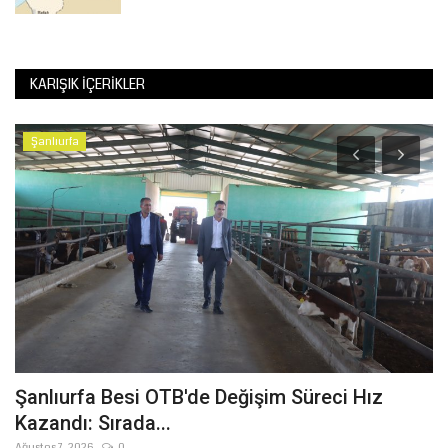
KARIŞIK İÇERIKLER
Şanlıurfa
Şanlıurfa Besi OTB'de Değişim Süreci Hız
T
Kazandı: Sırada...
Sa
Ağustos 7, 2026
0
Ağ