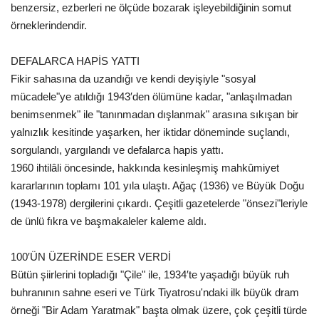
benzersiz, ezberleri ne ölçüde bozarak işleyebildiğinin somut
örneklerindendir.
DEFALARCA HAPİS YATTI
Fikir sahasına da uzandığı ve kendi deyişiyle "sosyal
mücadele"ye atıldığı 1943′den ölümüne kadar, "anlaşılmadan
benimsenmek" ile "tanınmadan dışlanmak" arasına sıkışan bir
yalnızlık kesitinde yaşarken, her iktidar döneminde suçlandı,
sorgulandı, yargılandı ve defalarca hapis yattı.
1960 ihtilâli öncesinde, hakkında kesinleşmiş mahkûmiyet
kararlarının toplamı 101 yıla ulaştı. Ağaç (1936) ve Büyük Doğu
(1943-1978) dergilerini çıkardı. Çeşitli gazetelerde "önsezi"leriyle
de ünlü fıkra ve başmakaleler kaleme aldı.
100′ÜN ÜZERİNDE ESER VERDİ
Bütün şiirlerini topladığı "Çile" ile, 1934′te yaşadığı büyük ruh
buhranının sahne eseri ve Türk Tiyatrosu'ndaki ilk büyük dram
örneği "Bir Adam Yaratmak" başta olmak üzere, çok çeşitli türde