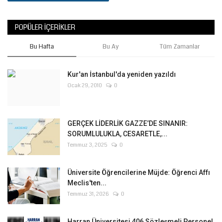
POPÜLER İÇERIKLER
Bu Hafta
Bu Ay
Tüm Zamanlar
Kur'an İstanbul'da yeniden yazıldı
Ocak 29, 2010
0
GERÇEK LİDERLİK GAZZE’DE SINANIR:
SORUMLULUKLA, CESARETLE,...
Temmuz 3, 2025
0
Üniversite Öğrencilerine Müjde: Öğrenci Affı
Meclis'ten...
Temmuz 31, 2026
0
Harran Üniversitesi 406 Sözleşmeli Personel