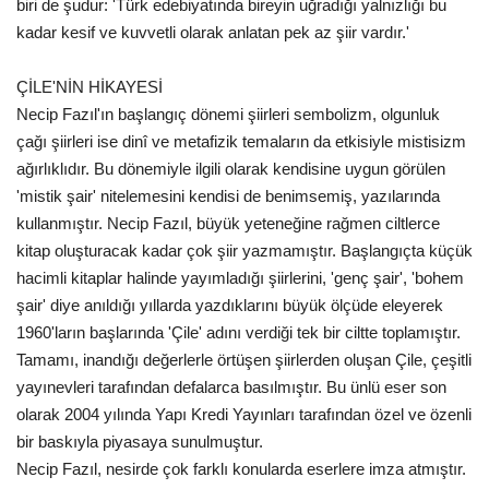
biri de şudur: 'Türk edebiyatında bireyin uğradığı yalnızlığı bu
kadar kesif ve kuvvetli olarak anlatan pek az şiir vardır.'
ÇİLE'NİN HİKAYESİ
Necip Fazıl'ın başlangıç dönemi şiirleri sembolizm, olgunluk
çağı şiirleri ise dinî ve metafizik temaların da etkisiyle mistisizm
ağırlıklıdır. Bu dönemiyle ilgili olarak kendisine uygun görülen
'mistik şair' nitelemesini kendisi de benimsemiş, yazılarında
kullanmıştır. Necip Fazıl, büyük yeteneğine rağmen ciltlerce
kitap oluşturacak kadar çok şiir yazmamıştır. Başlangıçta küçük
hacimli kitaplar halinde yayımladığı şiirlerini, 'genç şair', 'bohem
şair' diye anıldığı yıllarda yazdıklarını büyük ölçüde eleyerek
1960'ların başlarında 'Çile' adını verdiği tek bir ciltte toplamıştır.
Tamamı, inandığı değerlerle örtüşen şiirlerden oluşan Çile, çeşitli
yayınevleri tarafından defalarca basılmıştır. Bu ünlü eser son
olarak 2004 yılında Yapı Kredi Yayınları tarafından özel ve özenli
bir baskıyla piyasaya sunulmuştur.
Necip Fazıl, nesirde çok farklı konularda eserlere imza atmıştır.