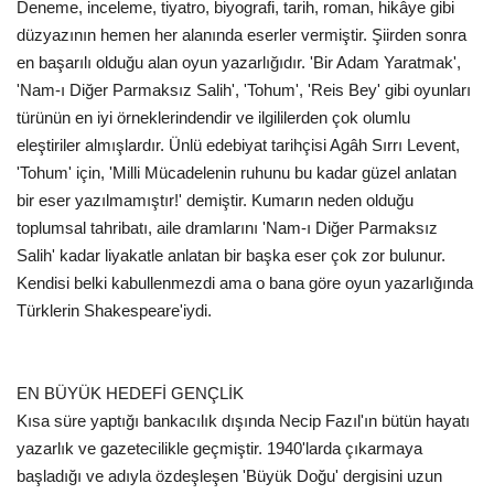
Deneme, inceleme, tiyatro, biyografi, tarih, roman, hikâye gibi
düzyazının hemen her alanında eserler vermiştir. Şiirden sonra
en başarılı olduğu alan oyun yazarlığıdır. 'Bir Adam Yaratmak',
'Nam-ı Diğer Parmaksız Salih', 'Tohum', 'Reis Bey' gibi oyunları
türünün en iyi örneklerindendir ve ilgililerden çok olumlu
eleştiriler almışlardır. Ünlü edebiyat tarihçisi Agâh Sırrı Levent,
'Tohum' için, 'Milli Mücadelenin ruhunu bu kadar güzel anlatan
bir eser yazılmamıştır!' demiştir. Kumarın neden olduğu
toplumsal tahribatı, aile dramlarını 'Nam-ı Diğer Parmaksız
Salih' kadar liyakatle anlatan bir başka eser çok zor bulunur.
Kendisi belki kabullenmezdi ama o bana göre oyun yazarlığında
Türklerin Shakespeare'iydi.
EN BÜYÜK HEDEFİ GENÇLİK
Kısa süre yaptığı bankacılık dışında Necip Fazıl'ın bütün hayatı
yazarlık ve gazetecilikle geçmiştir. 1940'larda çıkarmaya
başladığı ve adıyla özdeşleşen 'Büyük Doğu' dergisini uzun