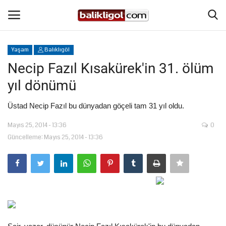
Yaşam
Balıklıgöl
Giriş Yap
Kaydol
Necip Fazıl Kısakürek'in 31. ölüm
yıl dönümü
Anasayfa
Üstad Necip Fazıl bu dünyadan göçeli tam 31 yıl oldu.
Köşe Yazıları
Mayıs 25, 2014 - 13:36
0
Güncelleme: Mayıs 25, 2014 - 13:36
Şanlıurfa
Eğitim
Magazin
Spor