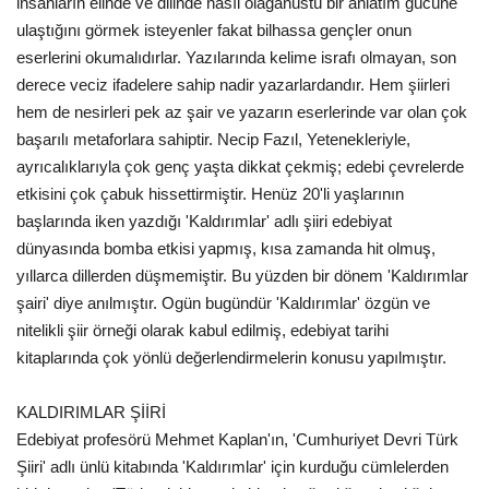
insanların elinde ve dilinde nasıl olağanüstü bir anlatım gücüne
ulaştığını görmek isteyenler fakat bilhassa gençler onun
Kültür Sanat
eserlerini okumalıdırlar. Yazılarında kelime israfı olmayan, son
derece veciz ifadelere sahip nadir yazarlardandır. Hem şiirleri
hem de nesirleri pek az şair ve yazarın eserlerinde var olan çok
başarılı metaforlara sahiptir. Necip Fazıl, Yetenekleriyle,
ayrıcalıklarıyla çok genç yaşta dikkat çekmiş; edebi çevrelerde
etkisini çok çabuk hissettirmiştir. Henüz 20'li yaşlarının
başlarında iken yazdığı 'Kaldırımlar' adlı şiiri edebiyat
dünyasında bomba etkisi yapmış, kısa zamanda hit olmuş,
yıllarca dillerden düşmemiştir. Bu yüzden bir dönem 'Kaldırımlar
şairi' diye anılmıştır. Ogün bugündür 'Kaldırımlar' özgün ve
nitelikli şiir örneği olarak kabul edilmiş, edebiyat tarihi
kitaplarında çok yönlü değerlendirmelerin konusu yapılmıştır.
KALDIRIMLAR ŞİİRİ
Edebiyat profesörü Mehmet Kaplan'ın, 'Cumhuriyet Devri Türk
Şiiri' adlı ünlü kitabında 'Kaldırımlar' için kurduğu cümlelerden