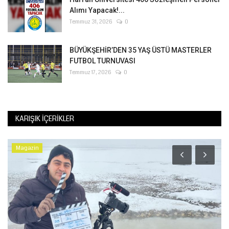
Alımı Yapacak!...
Temmuz 31, 2026
0
BÜYÜKŞEHİR’DEN 35 YAŞ ÜSTÜ MASTERLER
FUTBOL TURNUVASI
Temmuz 17, 2026
0
KARIŞIK İÇERIKLER
Magazin