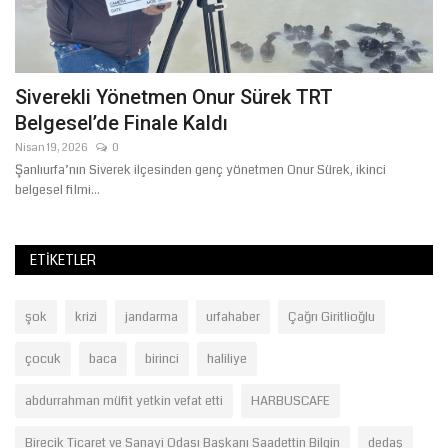
Siverekli Yönetmen Onur Sürek TRT
D
Belgesel’de Finale Kaldı
T
Nisan 19, 2026
0
Te
Şanlıurfa’nın Siverek ilçesinden genç yönetmen Onur Sürek, ikinci
DE
belgesel filmi...
ra
ETIKETLER
şok
krizi
jandarma
urfahaber
Çağrı Giritlioğlu
çocuk
baca
birinci
haliliye
abdurrahman müfit yetkin vefat etti
HARBUSCAFE
Birecik Ticaret ve Sanayi Odası Başkanı Saadettin Bilgin
dedaş