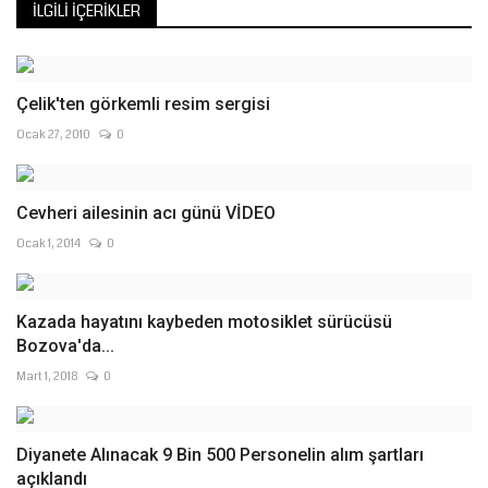
İLGILI İÇERIKLER
Çelik'ten görkemli resim sergisi
Ocak 27, 2010
0
Cevheri ailesinin acı günü VİDEO
Ocak 1, 2014
0
Kazada hayatını kaybeden motosiklet sürücüsü
Bozova'da...
Mart 1, 2018
0
Diyanete Alınacak 9 Bin 500 Personelin alım şartları
açıklandı