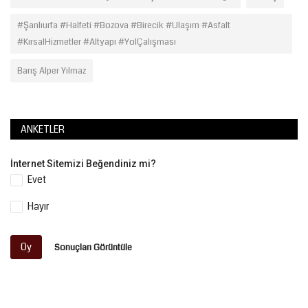
#Şanlıurfa #Halfeti #Bozova #Birecik #Ulaşım #Asfalt
#KırsalHizmetler #Altyapı #YolÇalışması
Barış Alper Yılmaz
ANKETLER
İnternet Sitemizi Beğendiniz mi?
Evet
Hayır
Oy
Sonuçları Görüntüle