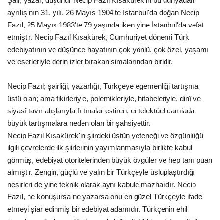
Şair, yazar, düşünür Necip Fazıl Kısakürek'in bu dünyadan
ayrılışının 31. yılı. 26 Mayıs 1904'te İstanbul'da doğan Necip
Gündem
Fazıl, 25 Mayıs 1983'te 79 yaşında iken yine İstanbul'da vefat
etmiştir. Necip Fazıl Kısakürek, Cumhuriyet dönemi Türk
Tekno Bilim
edebiyatının ve düşünce hayatının çok yönlü, çok özel, yaşamı
ve eserleriyle derin izler bırakan simalarından biridir.
Ekonomi
Necip Fazıl; şairliği, yazarlığı, Türkçeye egemenliği tartışma
Galeriler
üstü olan; ama fikirleriyle, polemikleriyle, hitabeleriyle, dinî ve
siyasî tavır alışlarıyla fırtınalar estiren; entelektüel camiada
Siyaset
büyük tartışmalara neden olan bir şahsiyettir.
Necip Fazıl Kısakürek'in şiirdeki üstün yeteneği ve özgünlüğü
Künye
ilgili çevrelerde ilk şiirlerinin yayımlanmasıyla birlikte kabul
görmüş, edebiyat otoritelerinden büyük övgüler ve hep tam puan
Yaşam
almıştır. Zengin, güçlü ve yalın bir Türkçeyle üsluplaştırdığı
nesirleri de yine teknik olarak aynı kabule mazhardır. Necip
İletişim
Fazıl, ne konuşursa ne yazarsa onu en güzel Türkçeyle ifade
etmeyi şiar edinmiş bir edebiyat adamıdır. Türkçenin ehil
Sağlık