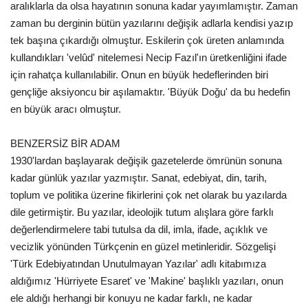
aralıklarla da olsa hayatının sonuna kadar yayımlamıştır. Zaman
zaman bu derginin bütün yazılarını değişik adlarla kendisi yazıp
tek başına çıkardığı olmuştur. Eskilerin çok üreten anlamında
kullandıkları 'velûd' nitelemesi Necip Fazıl'ın üretkenliğini ifade
için rahatça kullanılabilir. Onun en büyük hedeflerinden biri
gençliğe aksiyoncu bir aşılamaktır. 'Büyük Doğu' da bu hedefin
en büyük aracı olmuştur.
BENZERSİZ BİR ADAM
1930'lardan başlayarak değişik gazetelerde ömrünün sonuna
kadar günlük yazılar yazmıştır. Sanat, edebiyat, din, tarih,
toplum ve politika üzerine fikirlerini çok net olarak bu yazılarda
dile getirmiştir. Bu yazılar, ideolojik tutum alışlara göre farklı
değerlendirmelere tabi tutulsa da dil, imla, ifade, açıklık ve
vecizlik yönünden Türkçenin en güzel metinleridir. Sözgelişi
'Türk Edebiyatından Unutulmayan Yazılar' adlı kitabımıza
aldığımız 'Hürriyete Esaret' ve 'Makine' başlıklı yazıları, onun
ele aldığı herhangi bir konuyu ne kadar farklı, ne kadar