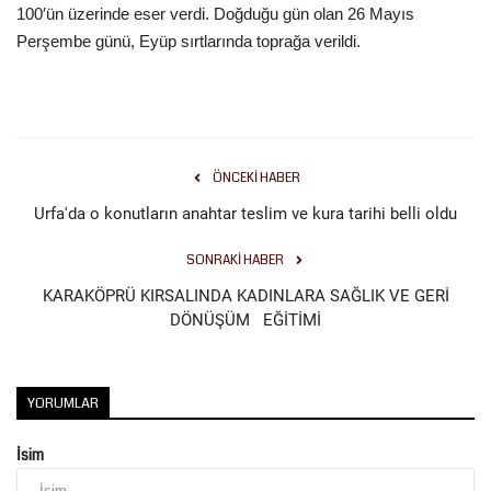
100′ün üzerinde eser verdi. Doğduğu gün olan 26 Mayıs
Perşembe günü, Eyüp sırtlarında toprağa verildi.
ÖNCEKI HABER
Urfa'da o konutların anahtar teslim ve kura tarihi belli oldu
SONRAKI HABER
KARAKÖPRÜ KIRSALINDA KADINLARA SAĞLIK VE GERİ
DÖNÜŞÜM EĞİTİMİ
YORUMLAR
İsim