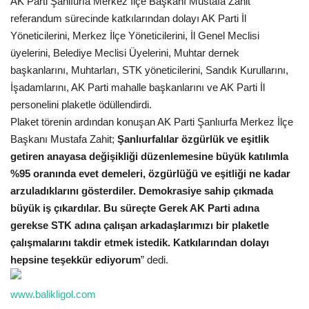
AK Parti Şanlıurfa Merkez İlçe Başkanı Mustafa Zahit
referandum sürecinde katkılarından dolayı AK Parti İl
Gündem
Yöneticilerini, Merkez İlçe Yöneticilerini, İl Genel Meclisi
üyelerini, Belediye Meclisi Üyelerini, Muhtar dernek
Tekno Bilim
başkanlarını, Muhtarları, STK yöneticilerini, Sandık Kurullarını,
İşadamlarını, AK Parti mahalle başkanlarını ve AK Parti İl
Ekonomi
personelini plaketle ödüllendirdi.
Plaket törenin ardından konuşan AK Parti Şanlıurfa Merkez İlçe
Siyaset
Başkanı Mustafa Zahit;
Şanlıurfalılar özgürlük ve eşitlik
getiren anayasa değişikliği düzenlemesine büyük katılımla
Galeriler
%95 oranında evet demeleri, özgürlüğü ve eşitliği ne kadar
arzuladıklarını gösterdiler. Demokrasiye sahip çıkmada
Yaşam
büyük iş çıkardılar. Bu süreçte Gerek AK Parti adına
gerekse STK adına çalışan arkadaşlarımızı bir plaketle
Künye
çalışmalarını takdir etmek istedik. Katkılarından dolayı
hepsine teşekkür ediyorum
” dedi.
Sağlık
www.balikligol.com
İletişim