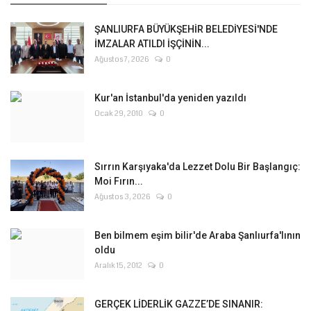
ŞANLIURFA BÜYÜKŞEHİR BELEDİYESİ'NDE
İMZALAR ATILDI İŞÇİNİN...
Ağustos 7, 2026
0
Kur'an İstanbul'da yeniden yazıldı
Ocak 29, 2010
0
Sırrın Karşıyaka'da Lezzet Dolu Bir Başlangıç:
Moi Fırın...
Ağustos 3, 2026
0
Ben bilmem eşim bilir'de Araba Şanlıurfa'lının
oldu
Aralık 15, 2012
0
GERÇEK LİDERLİK GAZZE’DE SINANIR: