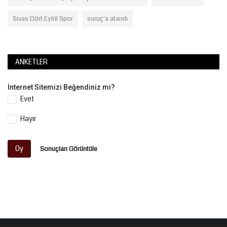
Sivas Dört Eylül Spor
suruç'a atandı
ANKETLER
İnternet Sitemizi Beğendiniz mi?
Evet
Hayır
Oy
Sonuçları Görüntüle