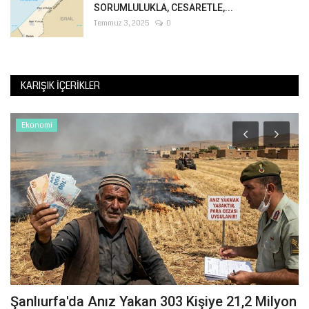
SORUMLULUKLA, CESARETLE,...
Temmuz 3, 2025
0
KARIŞIK İÇERIKLER
Ekonomi
Şanlıurfa'da Anız Yakan 303 Kişiye 21,2 Milyon
M