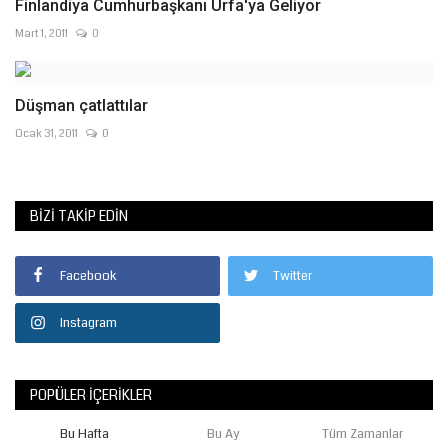
Finlandiya Cumhurbaşkanı Urfa'ya Geliyor
Mart 1, 2011
0
Düşman çatlattılar
Ocak 31, 2011
0
BIZI TAKIP EDIN
Facebook
Twitter
Instagram
POPÜLER İÇERIKLER
Bu Hafta
Bu Ay
Tüm Zamanlar