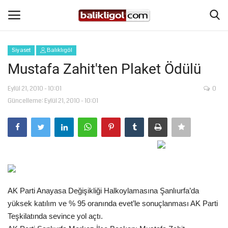
Siyaset
Balıklıgöl
Giriş Yap
Kaydol
Mustafa Zahit'ten Plaket Ödülü
Anasayfa
Eylül 21, 2010 - 10:01
0
Güncelleme: Eylül 21, 2010 - 10:01
Köşe Yazıları
Magazin
Şanlıurfa
AK Parti Anayasa Değişikliği Halkoylamasına Şanlıurfa’da
Eğitim
yüksek katılım ve % 95 oranında evet’le sonuçlanması AK Parti
Teşkilatında sevince yol açtı.
Spor