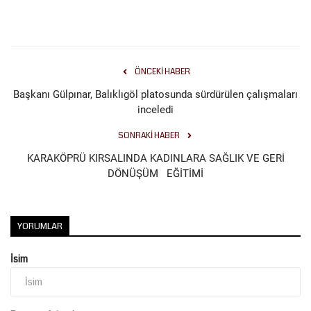
Kültür Sanat
ÖNCEKI HABER
Başkanı Gülpınar, Balıklıgöl platosunda sürdürülen çalışmaları
inceledi
SONRAKI HABER
KARAKÖPRÜ KIRSALINDA KADINLARA SAĞLIK VE GERİ
DÖNÜŞÜM EĞİTİMİ
YORUMLAR
İsim