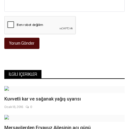
Yorum Gönder
İLGILI İÇERIKLER
Kuvvetli kar ve sağanak yağış uyarısı
Ocak 18, 2016
0
Mersavilerden Eryavuz Ailesinin acı günü