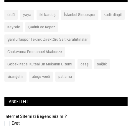
öldü
yaya
iki kardeş
İstanbul Sinopspor
kadir dingil
Kayode
Çadırlı Ve Kepez
Şanlıurfaspor Teknik Direktörü Sait Karafırtınalar
Chukwuma Emmanuel Akabueze
Göbeklitepe: Kutsal Bir Mekanın Gizemi
deaş
sağlık
viranşehir
ateşe verdi
patlama
ANKETLER
İnternet Sitemizi Beğendiniz mi?
Evet