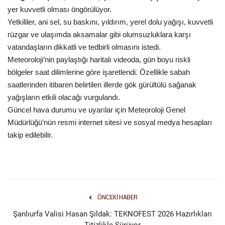
yer kuvvetli olması öngörülüyor.
Yetkililer, ani sel, su baskını, yıldırım, yerel dolu yağışı, kuvvetli
Kültür Sanat
rüzgar ve ulaşımda aksamalar gibi olumsuzluklara karşı
vatandaşların dikkatli ve tedbirli olmasını istedi.
Meteoroloji’nin paylaştığı haritalı videoda, gün boyu riskli
bölgeler saat dilimlerine göre işaretlendi. Özellikle sabah
saatlerinden itibaren belirtilen illerde gök gürültülü sağanak
yağışların etkili olacağı vurgulandı.
Güncel hava durumu ve uyarılar için Meteoroloji Genel
Müdürlüğü’nün resmi internet sitesi ve sosyal medya hesapları
takip edilebilir.
ÖNCEKI HABER
Şanlıurfa Valisi Hasan Şıldak: TEKNOFEST 2026 Hazırlıkları
Titizlikle Sürüyor