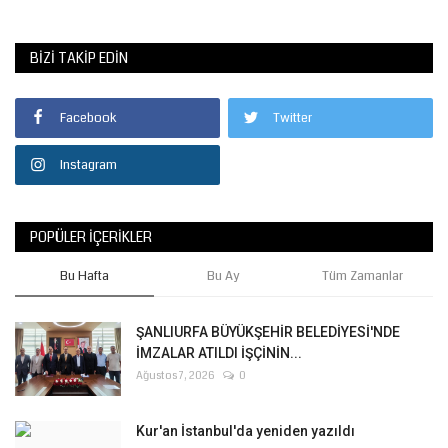
BIZI TAKIP EDIN
Facebook
Twitter
Instagram
POPÜLER İÇERIKLER
Bu Hafta
Bu Ay
Tüm Zamanlar
ŞANLIURFA BÜYÜKŞEHİR BELEDİYESİ'NDE
İMZALAR ATILDI İŞÇİNİN...
Ağustos 7, 2026
0
Kur'an İstanbul'da yeniden yazıldı