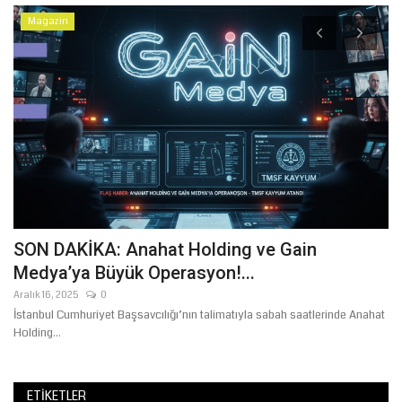
Magazin
SON DAKİKA: Anahat Holding ve Gain
A
Medya’ya Büyük Operasyon!...
Ni
Bi
Aralık 16, 2025
0
Ge
İstanbul Cumhuriyet Başsavcılığı’nın talimatıyla sabah saatlerinde Anahat
Holding...
ETIKETLER