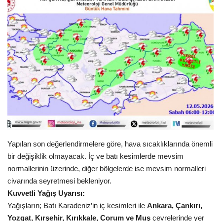
Gündem
Tekno Bilim
Ekonomi
Siyaset
Galeriler
Yaşam
Yapılan son değerlendirmelere göre, hava sıcaklıklarında önemli
bir değişiklik olmayacak. İç ve batı kesimlerde mevsim
Künye
normallerinin üzerinde, diğer bölgelerde ise mevsim normalleri
civarında seyretmesi bekleniyor.
Sağlık
Kuvvetli Yağış Uyarısı:
Yağışların;
Batı Karadeniz’in iç kesimleri
ile
Ankara, Çankırı,
İletişim
Yozgat, Kırşehir, Kırıkkale, Çorum ve Muş
çevrelerinde yer