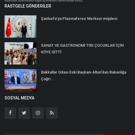
sayfası üzerinden ilgili içerikleri belirtebilirsiniz.
RASTGELE GÖNDERILER
Şanlıurfa’ya Plazmaferez Merkezi müjdesi
SANAT VE GASTRONOMİ TIRI ÇOCUKLAR İÇİN
KÖYE GİTTİ
Bakkallar Odası Eski Başkanı Altun'dan Bakanlığa
Çağrı:...
SOSYAL MEDYA