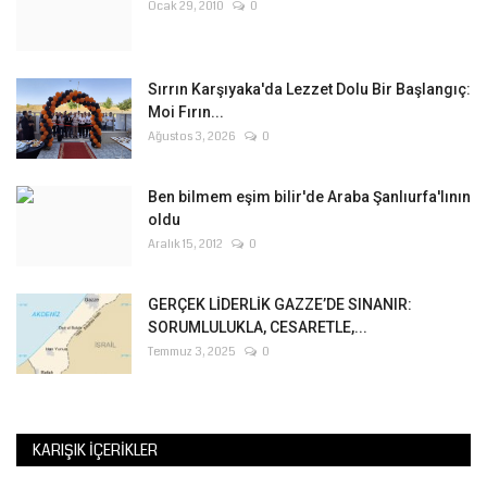
Ocak 29, 2010
0
Sırrın Karşıyaka'da Lezzet Dolu Bir Başlangıç:
Moi Fırın...
Ağustos 3, 2026
0
Ben bilmem eşim bilir'de Araba Şanlıurfa'lının
oldu
Aralık 15, 2012
0
GERÇEK LİDERLİK GAZZE’DE SINANIR:
SORUMLULUKLA, CESARETLE,...
Temmuz 3, 2025
0
KARIŞIK İÇERIKLER