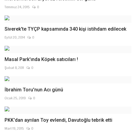
Temmuz 24, 2015
0
Siverek'te TYÇP kapsamında 340 kişi istihdam edilecek
Eylül 20, 2014
0
Masal Park'ında Köpek satıcıları !
Şubat 8, 2011
0
İbrahim Toru'nun Acı günü
Ocak 25, 2019
0
PKK'dan ayrılan Toy evlendi, Davutoğlu tebrik etti
Mart 19, 2015
0