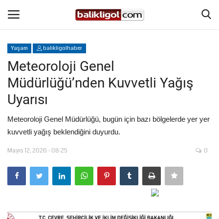
Yaşam
balikligolhaber
Giriş Yap
Kaydol
Meteoroloji Genel
Müdürlüğü’nden Kuvvetli Yağış
Anasayfa
Uyarısı
Köşe Yazıları
Meteoroloji Genel Müdürlüğü, bugün için bazı bölgelerde yer yer
kuvvetli yağış beklendiğini duyurdu.
Magazin
Mayıs 12, 2026 - 08:25
0
Şanlıurfa
Eğitim
Spor