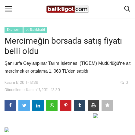
Ekonomi
Balıklıgöl
Giriş Yap
Kaydol
Mercimeğin borsada satış fiyatı
belli oldu
Anasayfa
Şanlıurfa Ceylanpınar Tarım İşletmesi (TİGEM) Müdürlüğü’ne ait
Köşe Yazıları
mercimekler ortalama 1. 063 TL'den satıldı
Kasım 17, 2011 - 13:39
0
Magazin
Güncelleme: Kasım 17, 2011 - 13:39
Şanlıurfa
Eğitim
Spor