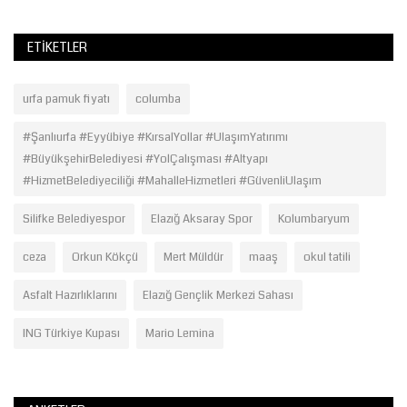
ETIKETLER
urfa pamuk fiyatı
columba
#Şanlıurfa #Eyyübiye #KırsalYollar #UlaşımYatırımı
#BüyükşehirBelediyesi #YolÇalışması #Altyapı
#HizmetBelediyeciliği #MahalleHizmetleri #GüvenliUlaşım
Silifke Belediyespor
Elazığ Aksaray Spor
Kolumbaryum
ceza
Orkun Kökçü
Mert Müldür
maaş
okul tatili
Asfalt Hazırlıklarını
Elazığ Gençlik Merkezi Sahası
ING Türkiye Kupası
Mario Lemina