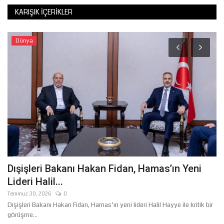
KARIŞIK İÇERIKLER
Dünya
Dışişleri Bakanı Hakan Fidan, Hamas’ın Yeni
2
Lideri Halil...
S
Temmuz 30, 2026
0
Te
Dışişleri Bakanı Hakan Fidan, Hamas’ın yeni lideri Halil Hayye ile kritik bir
Şa
görüşme...
ne