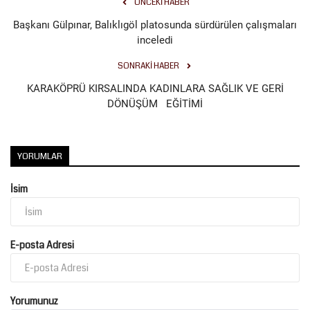
ÖNCEKI HABER
Başkanı Gülpınar, Balıklıgöl platosunda sürdürülen çalışmaları
Kültür Sanat
inceledi
SONRAKI HABER
KARAKÖPRÜ KIRSALINDA KADINLARA SAĞLIK VE GERİ
DÖNÜŞÜM EĞİTİMİ
YORUMLAR
İsim
E-posta Adresi
Yorumunuz