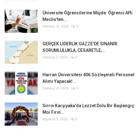
Üniversite Öğrencilerine Müjde: Öğrenci Affı
Meclis'ten...
Temmuz 31, 2026
0
GERÇEK LİDERLİK GAZZE’DE SINANIR:
SORUMLULUKLA, CESARETLE,...
Temmuz 3, 2025
0
Harran Üniversitesi 406 Sözleşmeli Personel
Alımı Yapacak!...
Temmuz 31, 2026
0
Sırrın Karşıyaka'da Lezzet Dolu Bir Başlangıç:
Moi Fırın...
Ağustos 3, 2026
0