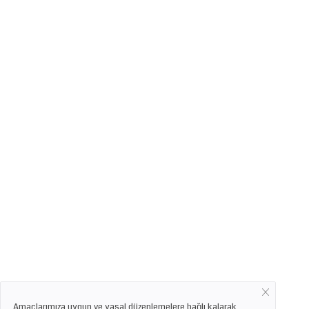
Amaçlarımıza uygun ve yasal düzenlemelere bağlı kalarak