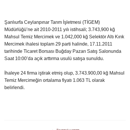
Gündem
Şanlıurfa Ceylanpınar Tarım İşletmesi (TİGEM)
Tekno Bilim
Müdürlüğü’ne ait 2010-2011 yılı istihsali; 3.743,900 kğ
Mahsul Temiz Mercimek ve 1.042,000 kğ Selektör Altı Kırık
Ekonomi
Mercimek ihalesi toplam 29 parti halinde, 17.11.2011
tarihinde Ticaret Borsası Buğday Pazarı Satış Salonunda
Siyaset
Saat 10:00’da açık arttırma usulü satışa sunuldu.
Galeriler
İhaleye 24 firma iştirak etmiş olup, 3.743.900,00 kğ Mahsul
Temiz Mercimeğin ortalama fiyatı 1.063 TL olarak
Yaşam
belirlendi.
Künye
Sağlık
İletişim