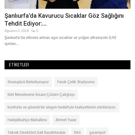
Şanlıurfa’da Kavurucu Sıcaklar Göz Sağlığını
Ş
Tehdit Ediyor:...
Ağ
Ağustos 3, 2026
0
Şanlıurfa’da etkisini artıran aşırı sıcaklar ve yoğun ultraviyole (UV)
ışınları,...
ETIKETLER
Sivasgücü Belediyespor
Faruk Çelik Stadyumu
Kürt Meselesine İnsani Çözüm Çalıştayı
konforlu ve güvenli bir ulaşım hedefiyle faaliyetlerini sürdürüyor.
Haleplibahçe Mahallesi
Ahmet Yazar
Teknik Direktörü Sait Karafırtınalar
film
şarampol