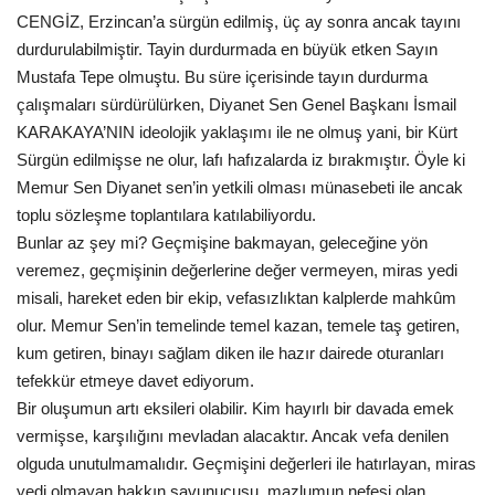
CENGİZ, Erzincan’a sürgün edilmiş, üç ay sonra ancak tayını
durdurulabilmiştir. Tayin durdurmada en büyük etken Sayın
Mustafa Tepe olmuştu. Bu süre içerisinde tayın durdurma
çalışmaları sürdürülürken, Diyanet Sen Genel Başkanı İsmail
KARAKAYA’NIN ideolojik yaklaşımı ile ne olmuş yani, bir Kürt
Sürgün edilmişse ne olur, lafı hafızalarda iz bırakmıştır. Öyle ki
Memur Sen Diyanet sen’in yetkili olması münasebeti ile ancak
toplu sözleşme toplantılara katılabiliyordu.
Bunlar az şey mi? Geçmişine bakmayan, geleceğine yön
veremez, geçmişinin değerlerine değer vermeyen, miras yedi
misali, hareket eden bir ekip, vefasızlıktan kalplerde mahkûm
olur. Memur Sen’in temelinde temel kazan, temele taş getiren,
kum getiren, binayı sağlam diken ile hazır dairede oturanları
tefekkür etmeye davet ediyorum.
Bir oluşumun artı eksileri olabilir. Kim hayırlı bir davada emek
vermişse, karşılığını mevladan alacaktır. Ancak vefa denilen
olguda unutulmamalıdır. Geçmişini değerleri ile hatırlayan, miras
yedi olmayan hakkın savunucusu, mazlumun nefesi olan,