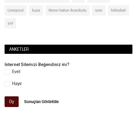
Liverpool
kaza
Nene Hatun Anaokulu
sınır
fethullah
yol
ANKETLER
İnternet Sitemizi Beğendiniz mi?
Evet
Hayır
Oy
Sonuçları Görüntüle