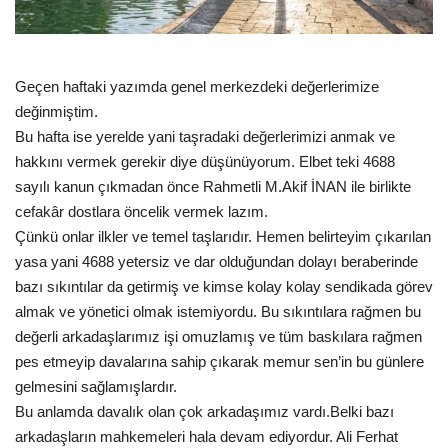
Gündem
Tekno Bilim
Geçen haftaki yazımda genel merkezdeki değerlerimize
değinmiştim.
Ekonomi
Bu hafta ise yerelde yani taşradaki değerlerimizi anmak ve
hakkını vermek gerekir diye düşünüyorum. Elbet teki 4688
Siyaset
sayılı kanun çıkmadan önce Rahmetli M.Akif İNAN ile birlikte
cefakâr dostlara öncelik vermek lazım.
Galeriler
Çünkü onlar ilkler ve temel taşlarıdır. Hemen belirteyim çıkarılan
yasa yani 4688 yetersiz ve dar olduğundan dolayı beraberinde
bazı sıkıntılar da getirmiş ve kimse kolay kolay sendikada görev
Yaşam
almak ve yönetici olmak istemiyordu. Bu sıkıntılara rağmen bu
değerli arkadaşlarımız işi omuzlamış ve tüm baskılara rağmen
Künye
pes etmeyip davalarına sahip çıkarak memur sen’in bu günlere
gelmesini sağlamışlardır.
Sağlık
Bu anlamda davalık olan çok arkadaşımız vardı.Belki bazı
arkadaşların mahkemeleri hala devam ediyordur. Ali Ferhat
İletişim