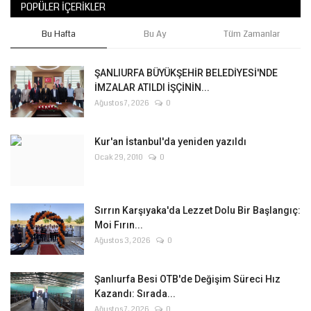
POPÜLER İÇERIKLER
Bu Hafta
Bu Ay
Tüm Zamanlar
ŞANLIURFA BÜYÜKŞEHİR BELEDİYESİ'NDE
İMZALAR ATILDI İŞÇİNİN...
Ağustos 7, 2026
0
Kur'an İstanbul'da yeniden yazıldı
Ocak 29, 2010
0
Sırrın Karşıyaka'da Lezzet Dolu Bir Başlangıç:
Moi Fırın...
Ağustos 3, 2026
0
Şanlıurfa Besi OTB'de Değişim Süreci Hız
Kazandı: Sırada...
Ağustos 7, 2026
0