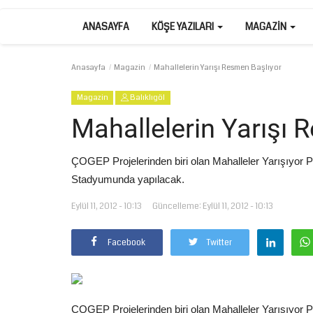
ANASAYFA
KÖŞE YAZILARI
MAGAZIN
Anasayfa
Magazin
Mahallelerin Yarışı Resmen Başlıyor
Magazin
Balıklıgöl
Mahallelerin Yarışı 
ÇOGEP Projelerinden biri olan Mahalleler Yarışıyor Pr
Stadyumunda yapılacak.
Eylül 11, 2012 - 10:13
Güncelleme: Eylül 11, 2012 - 10:13
Facebook
Twitter
ÇOGEP Projelerinden biri olan Mahalleler Yarışıyor Pr