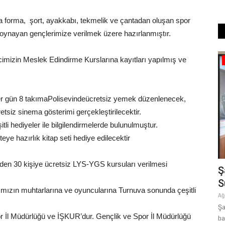
 forma, şort, ayakkabı, tekmelik ve çantadan oluşan spor
 oynayan gençlerimize verilmek üzere hazırlanmıştır.
imizin Meslek Edindirme Kurslarına kayıtları yapılmış ve
Tekno Bilim
her gün 8 takımaPolisevindeücretsiz yemek düzenlenecek,
etsiz sinema gösterimi gerçekleştirilecektir.
tli hediyeler ile bilgilendirmelerde bulunulmuştur.
ye hazırlık kitap seti hediye edilecektir
den 30 kişiye ücretsiz LYS-YGS kursuları verilmesi
ike
Şanlıurfa’da TEKNOFEST Seferberliği:
Ş
Genç Mucitlere Dev...
S
ızın muhtarlarına ve oyuncularına Turnuva sonunda çeşitli
Şubat 15, 2026
0
Ağ
kları Uzmanı
Şanlıurfa, 30 Eylül - 4 Ekim tarihlerinde ev sahipliği yapacağı
Şa
or İl Müdürlüğü ve İŞKUR’dur. Gençlik ve Spor İl Müdürlüğü
TEKNOFEST 2026 için...
ba