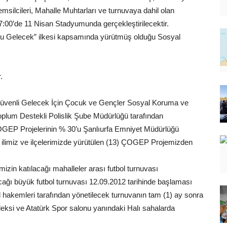
ilcileri, Mahalle Muhtarları ve turnuvaya dahil olan
17:00’de 11 Nisan Stadyumunda gerçekleştirilecektir.
lu Gelecek” ilkesi kapsamında yürütmüş olduğu Sosyal
.
Güvenli Gelecek İçin Çocuk ve Gençler Sosyal Koruma ve
plum Destekli Polislik Şube Müdürlüğü tarafından
ÇOGEP Projelerinin % 30’u Şanlıurfa Emniyet Müdürlüğü
i” ilimiz ve ilçelerimizde yürütülen (13) ÇOGEP Projemizden
zin katılacağı mahalleler arası futbol turnuvası
acağı büyük futbol turnuvası 12.09.2012 tarihinde başlaması
ol hakemleri tarafından yönetilecek turnuvanın tam (1) ay sonra
si ve Atatürk Spor salonu yanındaki Halı sahalarda