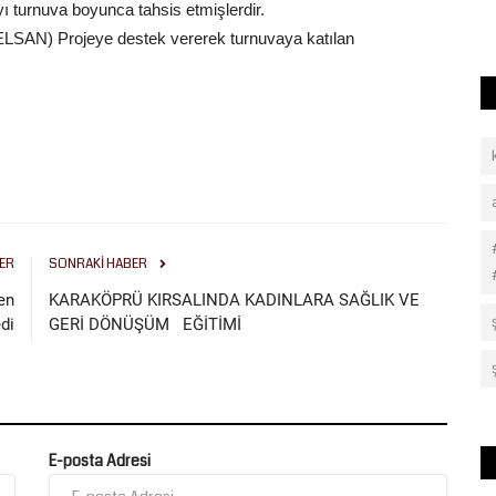
ı turnuva boyunca tahsis etmişlerdir.
BELSAN) Projeye destek vererek turnuvaya katılan
ER
SONRAKI HABER
en
KARAKÖPRÜ KIRSALINDA KADINLARA SAĞLIK VE
di
GERİ DÖNÜŞÜM EĞİTİMİ
E-posta Adresi