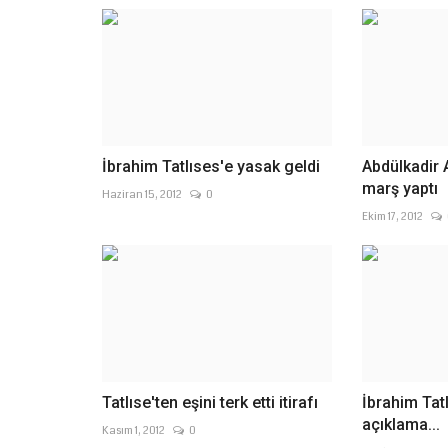
İbrahim Tatlıses'e yasak geldi
Abdülkadir A
marş yaptı
Haziran 15, 2012
0
Ekim 17, 2012
Tatlıse'ten eşini terk etti itirafı
İbrahim Tat
açıklama...
Kasım 1, 2012
0