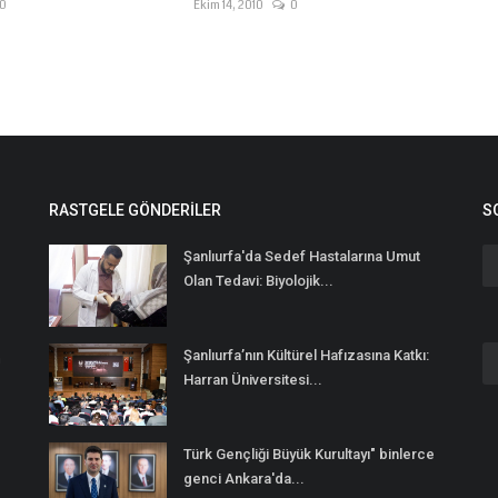
0
Ekim 14, 2010
0
RASTGELE GÖNDERILER
S
Şanlıurfa'da Sedef Hastalarına Umut
Olan Tedavi: Biyolojik...
Şanlıurfa’nın Kültürel Hafızasına Katkı:
n
Harran Üniversitesi...
Türk Gençliği Büyük Kurultayı" binlerce
genci Ankara'da...