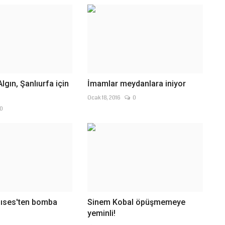
lgın, Şanlıurfa için
İmamlar meydanlara iniyor
Ocak 18, 2016
0
0
lıses'ten bomba
Sinem Kobal öpüşmemeye
yeminli!