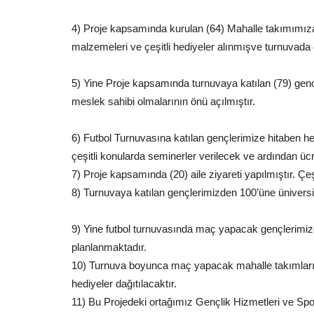
4) Proje kapsamında kurulan (64) Mahalle takımımıza
malzemeleri ve çeşitli hediyeler alınmışve turnuvada
5) Yine Proje kapsamında turnuvaya katılan (79) genc
Sağlık
meslek sahibi olmalarının önü açılmıştır.
6) Futbol Turnuvasına katılan gençlerimize hitaben 
çeşitli konularda seminerler verilecek ve ardından ücr
7) Proje kapsamında (20) aile ziyareti yapılmıştır. Çeşi
8) Turnuvaya katılan gençlerimizden 100’üne üniversite
9) Yine futbol turnuvasında maç yapacak gençlerimiz
Termometreler Yükseliyor, Tehl
planlanmaktadır.
Büyüyor: Uzmanından Hayati...
10) Turnuva boyunca maç yapacak mahalle takımlarım
Temmuz 17, 2026
0
hediyeler dağıtılacaktır.
Şanlıurfa Eğitim ve Araştırma Hastanesi İç Hastalı
11) Bu Projedeki ortağımız Gençlik Hizmetleri ve Sp
Dr. Tuğba Ünal, mevsim...