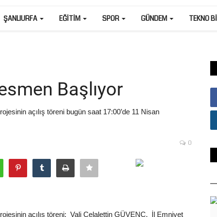
ŞANLIURFA
EĞITIM
SPOR
GÜNDEM
TEKNO B
Resmen Başlıyor
ojesinin açılış töreni bugün saat 17:00’de 11 Nisan
0
ojesinin açılış töreni; Vali Celalettin GÜVENÇ, İl Emniyet