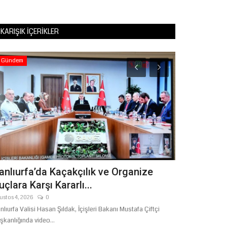
KARIŞIK İÇERIKLER
Gündem
Tekno Bilim
anlıurfa’da Kaçakçılık ve Organize
SANAT VE 
uçlara Karşı Kararlı...
ÇOCUKLAR 
ustos 4, 2026
0
Haziran 17, 2026
nlıurfa Valisi Hasan Şıldak, İçişleri Bakanı Mustafa Çiftçi
Şanlıurfa Büyükşeh
şkanlığında video...
Dairesi Başkanlığı.