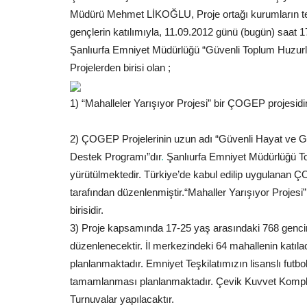
Müdürü Mehmet LİKOĞLU, Proje ortağı kurumların tems
gençlerin katılımıyla, 11.09.2012 günü (bugün) saat 
Şanlıurfa Emniyet Müdürlüğü “Güvenli Toplum Huzur
Projelerden birisi olan ;
1) “Mahalleler Yarışıyor Projesi” bir ÇOGEP projesidir
2) ÇOGEP Projelerinin uzun adı “Güvenli Hayat ve 
Destek Programı”dır
.
Şanlıurfa Emniyet Müdürlüğü To
yürütülmektedir. Türkiye’de kabul edilip uygulanan 
tarafından düzenlenmiştir.“Mahaller Yarışıyor Projes
birisidir.
3) Proje kapsamında 17-25 yaş arasındaki 768 gencimi
düzenlenecektir. İl merkezindeki 64 mahallenin katıl
planlanmaktadır. Emniyet Teşkilatımızın lisanslı futb
tamamlanması planlanmaktadır. Çevik Kuvvet Komplek
Turnuvalar yapılacaktır.