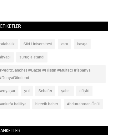
ETIKETLER
kalabalık
Siirt Üniversitesi
zam
kavga
altyapı
suruç'a atandı
#PedroSanchez #Gazze #Filistin #Mülteci #İspanya
#DünyaGündemi
şenyaşar
yol
Schafer
şahıs
düştü
şanlurfa haliliye
birecik haber
Abdurrahman Önül
ANKETLER