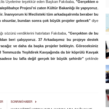
eclis Üyelerine teşekkür eden Başkan Fakıbaba,
"Gerçekten o
aleplibahçe Projesi'ni zaten Kültür Bakanlığı ile yapıyoruz.
dir. İnanıyorum ki Meclisteki tüm arkadaşalrımla beraber bu
n olsunlar, bundan sonra çok büyük projeler gelecek"
diye
ğı sözünü verdiklerini hatırlatan Fakıbaba,
"Gerçekten de bu
ıldan beri çalışıyoruz. 37 Arkadaşımız bu projeye destek
tıracağız ve daha da başka projeler bekleyin. Göreceksiniz
z. 3 Temmuzda Yeşildirek Kavşağında da bir köprülü Kavşak
 sadece bu lafla değil gerçek bir büyük şehirdir"
şeklinde
ER
SONRAKI HABER