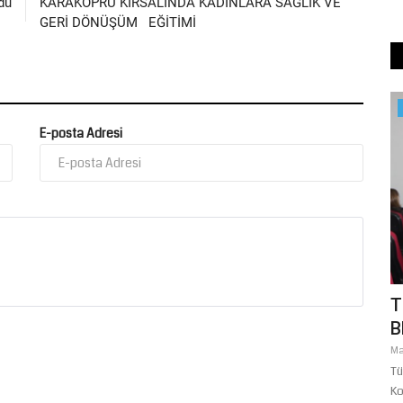
du
KARAKÖPRÜ KIRSALINDA KADINLARA SAĞLIK VE
GERİ DÖNÜŞÜM EĞİTİMİ
Spor
E-posta Adresi
 Gürses
BÜYÜKŞEHİR'İN YÜZME HAVUZLARI
T
ÇOCUKLARIN YÜZÜNÜ GÜLDÜRÜYOR
B
Temmuz 24, 2026
0
Ma
iş yapmaya
Hava sıcaklıklarının her geçen gün arttığı Şanlıurfa'da,
Tü
Büyükşehir Belediyesi tarafından...
Ko