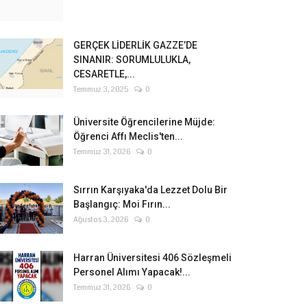
GERÇEK LİDERLİK GAZZE’DE
SINANIR: SORUMLULUKLA,
CESARETLE,...
Temmuz 3, 2025
0
Üniversite Öğrencilerine Müjde:
Öğrenci Affı Meclis'ten...
Temmuz 31, 2026
0
Sırrın Karşıyaka'da Lezzet Dolu Bir
Başlangıç: Moi Fırın...
Ağustos 3, 2026
0
Harran Üniversitesi 406 Sözleşmeli
Personel Alımı Yapacak!...
Temmuz 31, 2026
0