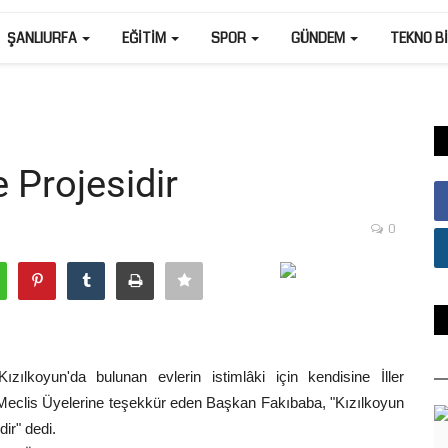
ŞANLIURFA
EĞITIM
SPOR
GÜNDEM
TEKNO B
e Projesidir
0
zılkoyun'da bulunan evlerin istimlâki için kendisine İller
Meclis Üyelerine teşekkür eden Başkan Fakıbaba, "Kızılkoyun
dir" dedi.