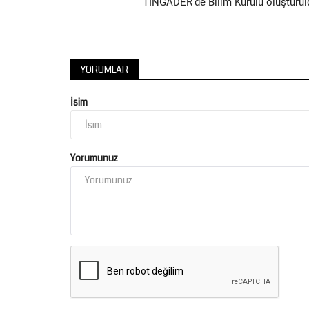
TİNGADER’de Bilim Kurulu oluşturul
YORUMLAR
Spor
İsim
Yorumunuz
Şanlıurfaspor Teknik Direktörü
Kılıç İddialı Konuştu:...
Ağustos 5, 2026
0
TFF 2. Lig Beyaz Grup’ta yeni sezona iddialı bir gir
hazırlanan Şanlıurfaspor’da...