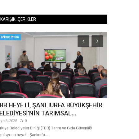
KARIŞIK İÇERIKLER
Tekno Bilim
Eğitim
BB HEYETİ, ŞANLIURFA BÜYÜKŞEHİR
Vali Şıldak
ELEDİYESİ’NİN TARIMSAL...
Altyapısını
yıs 6, 2026
0
Temmuz 21, 2026
rkiye Belediyeler Birliği (TBB) Tarım ve Gıda Güvenliği
Milli Teknoloji A
misyonu heyeti, Şanlıurfa...
birçok tesisi gezen