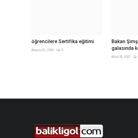
öğrencilere Sertifika eğitimi
Bakan Şimş
galasında 
Mayıs 25, 2010
0
Mart 18, 2012