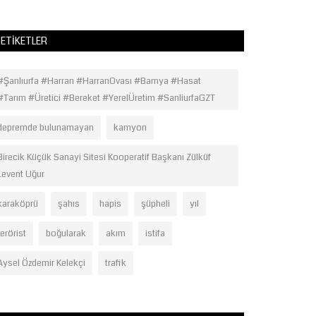
ETIKETLER
#Şanlıurfa #Harran #HarranOvası #Bamya #Hasat
#Tarım #Üretici #Bereket #YerelÜretim #SanliurfaGZT
depremde bulunamayan
kamyon
Birecik Küçük Sanayi Sitesi Kooperatif Başkanı Zülküf
Levent Uğur
karaköprü
şahıs
hapis
şüpheli
yıl
terörist
boğularak
akım
istifa
Aysel Özdemir Kelekçi
trafik