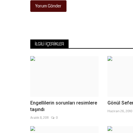
Yorum Gönder
İLGILI İÇERIKLER
Engellilerin sorunları resimlere
Gönül Sefer
taşındı
Haziran 26, 2010
Aralık 8, 2011
0