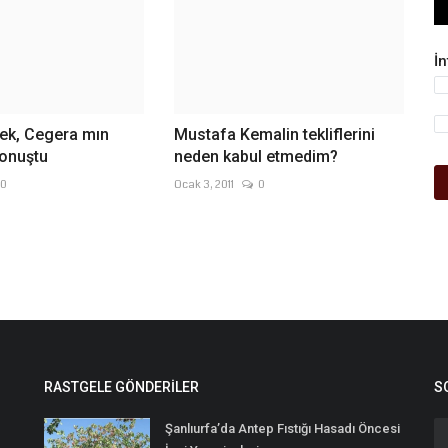
İ
ek, Cegera mın
Mustafa Kemalin tekliflerini
konuştu
neden kabul etmedim?
0
Ocak 3, 2011
0
RASTGELE GÖNDERILER
S
Şanlıurfa’da Antep Fıstığı Hasadı Öncesi