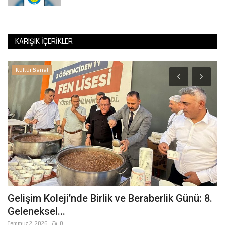
KARIŞIK İÇERIKLER
Kültür Sanat
Gelişim Koleji’nde Birlik ve Beraberlik Günü: 8.
Ş
Geleneksel...
Y
Temmuz 2, 2026
0
Ma