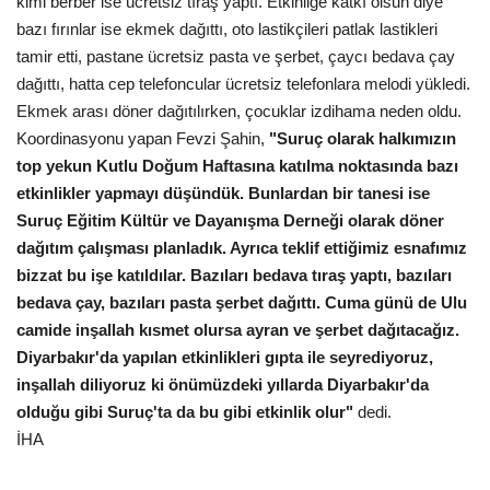
kimi berber ise ücretsiz tıraş yaptı. Etkinliğe katkı olsun diye
bazı fırınlar ise ekmek dağıttı, oto lastikçileri patlak lastikleri
Gündem
tamir etti, pastane ücretsiz pasta ve şerbet, çaycı bedava çay
dağıttı, hatta cep telefoncular ücretsiz telefonlara melodi yükledi.
Tekno Bilim
Ekmek arası döner dağıtılırken, çocuklar izdihama neden oldu.
Koordinasyonu yapan Fevzi Şahin,
"Suruç olarak halkımızın
Ekonomi
top yekun Kutlu Doğum Haftasına katılma noktasında bazı
etkinlikler yapmayı düşündük. Bunlardan bir tanesi ise
Siyaset
Suruç Eğitim Kültür ve Dayanışma Derneği olarak döner
dağıtım çalışması planladık. Ayrıca teklif ettiğimiz esnafımız
Galeriler
bizzat bu işe katıldılar. Bazıları bedava tıraş yaptı, bazıları
bedava çay, bazıları pasta şerbet dağıttı. Cuma günü de Ulu
Yaşam
camide inşallah kısmet olursa ayran ve şerbet dağıtacağız.
Diyarbakır'da yapılan etkinlikleri gıpta ile seyrediyoruz,
Künye
inşallah diliyoruz ki önümüzdeki yıllarda Diyarbakır'da
olduğu gibi Suruç'ta da bu gibi etkinlik olur"
dedi.
Sağlık
İHA
İletişim