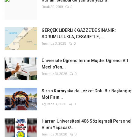
Kur'an İstanbul'da yeniden yazıldı
Ocak 29, 2010
0
GERÇEK LİDERLİK GAZZE’DE SINANIR:
SORUMLULUKLA, CESARETLE,...
Temmuz 3, 2025
0
Üniversite Öğrencilerine Müjde: Öğrenci Affı
Meclis'ten...
Temmuz 31, 2026
0
Sırrın Karşıyaka'da Lezzet Dolu Bir Başlangıç:
Moi Fırın...
Ağustos 3, 2026
0
Harran Üniversitesi 406 Sözleşmeli Personel
Alımı Yapacak!...
Temmuz 31, 2026
0