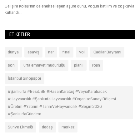
Gelişim Koleji’nin gelenekselleşen aşure günü, yoğun katılım ve coşkuyla
kutlandı....
ETIKETLER
dünya
asayiş
nar
final
yol
Cadılar Bayramı
son
urfa emniyet müdürlüğü
planlı
rojin
İstanbul Sinopspor
#Şanlıurfa #BesiOSB #HasanKarataş #VeysiKarabacak
#Hayvancılık #ŞanlıurfaHayvancılık #OrganizeSanayiBölgesi
#Üretim #Yatırım #TarımVeHayvancılık #Seçim2026
#ŞanlıurfaGündem
Suriye Ekmeği
dedaş
merkez