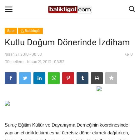
Spor
Balıklıgöl
Giriş Yap
Kaydol
Kutlu Doğum Dönerinde İzdiham
Anasayfa
Nisan 21, 2010 - 08:53
0
Güncelleme: Nisan 21, 2010 - 08:53
Köşe Yazıları
Magazin
Şanlıurfa
Eğitim
Suruç Eğitim Kültür ve Dayanışma Derneğinin koordinesinde
yapılan etkinlikte kimi esnaf ücretsiz döner ekmek dağıtırken,
Spor