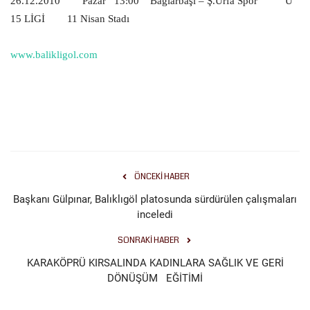
26.12.2010
Pazar
13:00
Bağlarbaşı – Ş.Urfa Spor
U
15 LİGİ
11 Nisan Stadı
www.balikligol.com
ÖNCEKI HABER
Başkanı Gülpınar, Balıklıgöl platosunda sürdürülen çalışmaları
inceledi
SONRAKI HABER
KARAKÖPRÜ KIRSALINDA KADINLARA SAĞLIK VE GERİ
DÖNÜŞÜM EĞİTİMİ