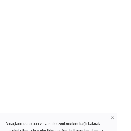
Amaçlarımıza uygun ve yasal düzenlemelere bağlı kalarak
çerezleri sitemizde yerleştiriyoruz. Veri kullanım kurallarımız