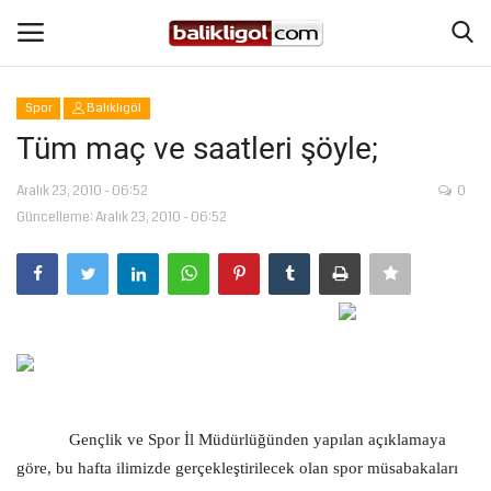
Spor
Balıklıgöl
Giriş Yap
Kaydol
Tüm maç ve saatleri şöyle;
Anasayfa
Aralık 23, 2010 - 06:52
0
Güncelleme: Aralık 23, 2010 - 06:52
Köşe Yazıları
Şanlıurfa
Eğitim
Magazin
Gençlik ve Spor İl Müdürlüğünden yapılan açıklamaya
göre, bu hafta ilimizde gerçekleştirilecek olan spor müsabakaları
Spor