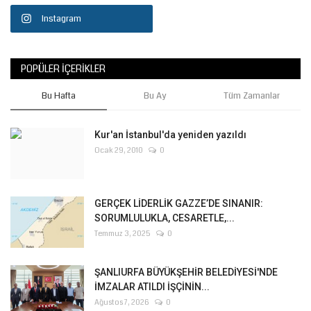
Instagram
POPÜLER İÇERIKLER
Bu Hafta
Bu Ay
Tüm Zamanlar
Kur'an İstanbul'da yeniden yazıldı
Ocak 29, 2010
0
GERÇEK LİDERLİK GAZZE’DE SINANIR:
SORUMLULUKLA, CESARETLE,...
Temmuz 3, 2025
0
ŞANLIURFA BÜYÜKŞEHİR BELEDİYESİ'NDE
İMZALAR ATILDI İŞÇİNİN...
Ağustos 7, 2026
0