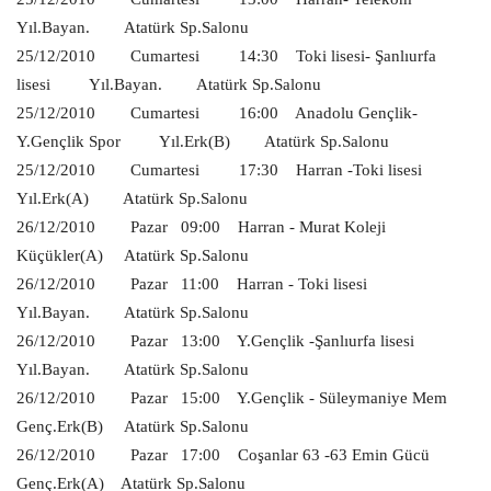
Yıl.Bayan.
Atatürk Sp.Salonu
Kültür Sanat
25/12/2010
Cumartesi
14:30
Toki lisesi- Şanlıurfa
lisesi
Yıl.Bayan.
Atatürk Sp.Salonu
25/12/2010
Cumartesi
16:00
Anadolu Gençlik-
Y.Gençlik Spor
Yıl.Erk(B)
Atatürk Sp.Salonu
25/12/2010
Cumartesi
17:30
Harran -Toki lisesi
Yıl.Erk(A)
Atatürk Sp.Salonu
26/12/2010
Pazar
09:00
Harran - Murat Koleji
Küçükler(A)
Atatürk Sp.Salonu
26/12/2010
Pazar
11:00
Harran - Toki lisesi
Yıl.Bayan.
Atatürk Sp.Salonu
26/12/2010
Pazar
13:00
Y.Gençlik -Şanlıurfa lisesi
Yıl.Bayan.
Atatürk Sp.Salonu
26/12/2010
Pazar
15:00
Y.Gençlik - Süleymaniye Mem
Genç.Erk(B)
Atatürk Sp.Salonu
26/12/2010
Pazar
17:00
Coşanlar 63 -63 Emin Gücü
Genç.Erk(A)
Atatürk Sp.Salonu