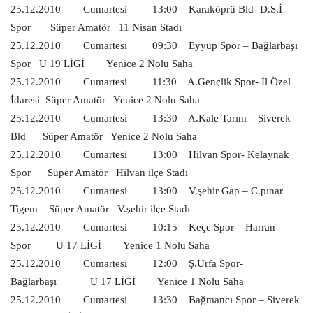
25.12.2010
Cumartesi
13:00
Karaköprü Bld- D.S.İ
Spor
Süper Amatör
11 Nisan Stadı
25.12.2010
Cumartesi
09:30
Eyyüp Spor – Bağlarbaşı
Spor
U 19 LİGİ
Yenice 2 Nolu Saha
25.12.2010
Cumartesi
11:30
A.Gençlik Spor- İl Özel
İdaresi
Süper Amatör
Yenice 2 Nolu Saha
25.12.2010
Cumartesi
13:30
A.Kale Tarım – Siverek
Bld
Süper Amatör
Yenice 2 Nolu Saha
25.12.2010
Cumartesi
13:00
Hilvan Spor- Kelaynak
Spor
Süper Amatör
Hilvan ilçe Stadı
25.12.2010
Cumartesi
13:00
V.şehir Gap – C.pınar
Tigem
Süper Amatör
V.şehir ilçe Stadı
25.12.2010
Cumartesi
10:15
Keçe Spor – Harran
Spor
U 17 LİGİ
Yenice 1 Nolu Saha
25.12.2010
Cumartesi
12:00
Ş.Urfa Spor-
Bağlarbaşı
U 17 LİGİ
Yenice 1 Nolu Saha
25.12.2010
Cumartesi
13:30
Bağmancı Spor – Siverek