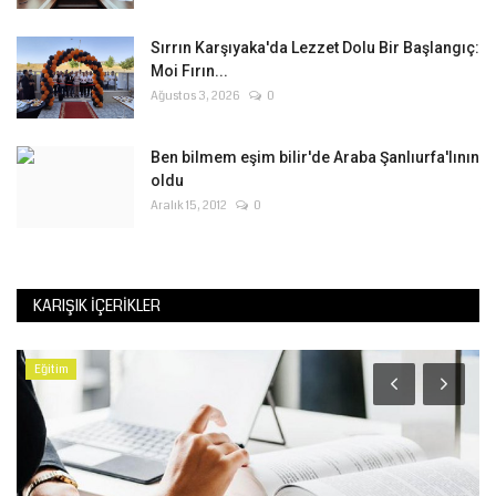
Sırrın Karşıyaka'da Lezzet Dolu Bir Başlangıç:
Moi Fırın...
Ağustos 3, 2026
0
Ben bilmem eşim bilir'de Araba Şanlıurfa'lının
oldu
Aralık 15, 2012
0
KARIŞIK İÇERIKLER
Eğitim