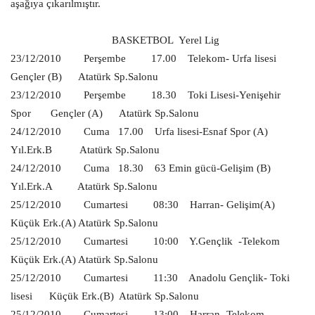
aşağıya çıkarılmıştır.
Gündem
BASKETBOL
Yerel Lig
Tekno Bilim
23/12/2010
Perşembe
17.00
Telekom- Urfa lisesi
Gençler (B)
Atatürk Sp.Salonu
Ekonomi
23/12/2010
Perşembe
18.30
Toki Lisesi-Yenişehir
Spor
Gençler (A)
Atatürk Sp.Salonu
Galeriler
24/12/2010
Cuma
17.00
Urfa lisesi-Esnaf Spor (A)
Yıl.Erk.B
Atatürk Sp.Salonu
Siyaset
24/12/2010
Cuma
18.30
63 Emin gücü-Gelişim (B)
Yıl.Erk.A
Atatürk Sp.Salonu
Künye
25/12/2010
Cumartesi
08:30
Harran- Gelişim(A)
Küçük Erk.(A)
Atatürk Sp.Salonu
Yaşam
25/12/2010
Cumartesi
10:00
Y.Gençlik
-Telekom
Küçük Erk.(A)
Atatürk Sp.Salonu
İletişim
25/12/2010
Cumartesi
11:30
Anadolu Gençlik- Toki
lisesi
Küçük Erk.(B)
Atatürk Sp.Salonu
Sağlık
25/12/2010
Cumartesi
13:00
Harran- Telekom