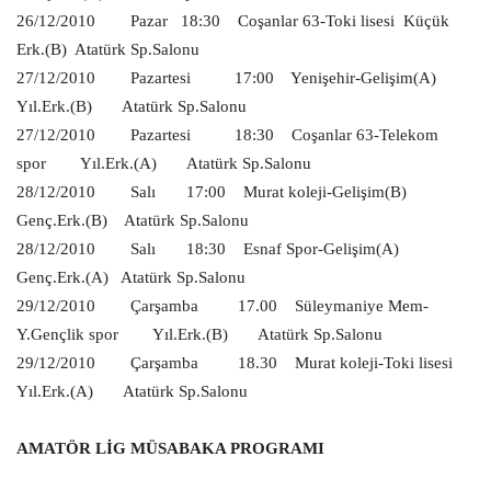
26/12/2010
Pazar
18:30
Coşanlar 63-Toki lisesi
Küçük
Erk.(B)
Atatürk Sp.Salonu
27/12/2010
Pazartesi
17:00
Yenişehir-Gelişim(A)
Yıl.Erk.(B)
Atatürk Sp.Salonu
27/12/2010
Pazartesi
18:30
Coşanlar 63-Telekom
spor
Yıl.Erk.(A)
Atatürk Sp.Salonu
28/12/2010
Salı
17:00
Murat koleji-Gelişim(B)
Genç.Erk.(B)
Atatürk Sp.Salonu
28/12/2010
Salı
18:30
Esnaf Spor-Gelişim(A)
Genç.Erk.(A)
Atatürk Sp.Salonu
29/12/2010
Çarşamba
17.00
Süleymaniye Mem-
Y.Gençlik spor
Yıl.Erk.(B)
Atatürk Sp.Salonu
29/12/2010
Çarşamba
18.30
Murat koleji-Toki lisesi
Yıl.Erk.(A)
Atatürk Sp.Salonu
AMATÖR LİG MÜSABAKA PROGRAMI