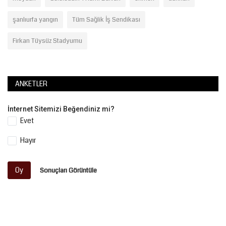
şanlıurfa yangın
Tüm Sağlik İş Sendikası
Firkan Tüysüz Stadyumu
ANKETLER
İnternet Sitemizi Beğendiniz mi?
Evet
Hayır
Oy
Sonuçları Görüntüle