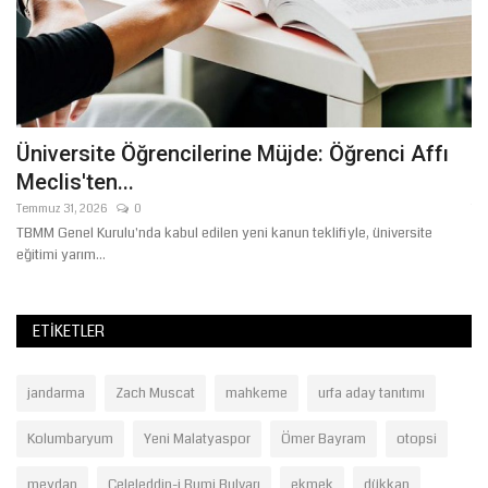
Üniversite Öğrencilerine Müjde: Öğrenci Affı
Ş
Meclis'ten...
H
Temmuz 31, 2026
0
Te
TBMM Genel Kurulu'nda kabul edilen yeni kanun teklifiyle, üniversite
20
eğitimi yarım...
Mü
ETIKETLER
jandarma
Zach Muscat
mahkeme
urfa aday tanıtımı
Kolumbaryum
Yeni Malatyaspor
Ömer Bayram
otopsi
meydan
Celeleddin-i Rumi Bulvarı
ekmek
dükkan