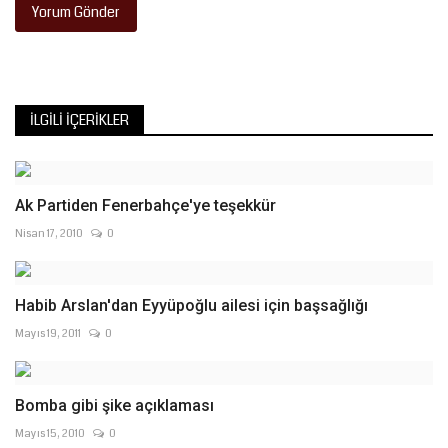
Yorum Gönder
İLGILI İÇERIKLER
Ak Partiden Fenerbahçe'ye teşekkür
Nisan 17, 2010
0
Habib Arslan'dan Eyyüpoğlu ailesi için başsağlığı
Mayıs 19, 2011
0
Bomba gibi şike açıklaması
Mayıs 15, 2010
0