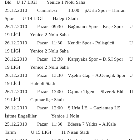
Bld
U 17 LİGİ
Yenice 1 Nolu Saha
25.12.2010
Cumartesi
13:00
Ş.Urfa Spor – Harran
Spor
U 19 LİGİ
Halepli Stadı
26.12.2010
Pazar
09:30
Bağmancı Spor – Keçe Spor
U
19 LİGİ
Yenice 2 Nolu Saha
26.12.2010
Pazar
11:30
Kendir Spor - Polisgücü
U
19 LİGİ
Yenice 2 Nolu Saha
26.12.2010
Pazar
13:30
Karşıyaka Spor – D.S.İ Spor
U
19 LİGİ
Yenice 2 Nolu Saha
26.12.2010
Pazar
13:30
V.şehir Gap – A.Gençlik Spor
U
19 LİGİ
Halepli Stadı
26.12.2010
Pazar
13:00
C.pınar Tigem – Siverek Bld
U
19 LİGİ
C.pınar ilçe Stadı
26.12.2010
Pazar
12:00
Ş.Urfa İ.E. – Gaziantep İ.E
İşitme Engelliler
Yenice 1 Nolu
25.12.2010
Pazar
11:30
Edessa 7 Yıldız – A.Kale
Tarım
U 15 LİGİ
11 Nisan Stadı