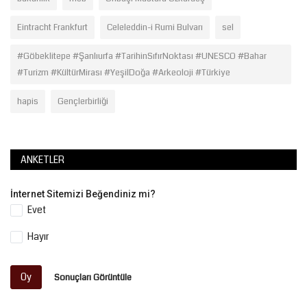
Eintracht Frankfurt
Celeleddin-i Rumi Bulvarı
sel
#Göbeklitepe #Şanlıurfa #TarihinSıfırNoktası #UNESCO #Bahar
#Turizm #KültürMirası #YeşilDoğa #Arkeoloji #Türkiye
hapis
Gençlerbirliği
ANKETLER
İnternet Sitemizi Beğendiniz mi?
Evet
Hayır
Oy
Sonuçları Görüntüle