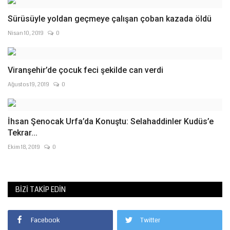
Sürüsüyle yoldan geçmeye çalışan çoban kazada öldü
Nisan 10, 2019
0
Viranşehir’de çocuk feci şekilde can verdi
Ağustos 19, 2019
0
İhsan Şenocak Urfa’da Konuştu: Selahaddinler Kudüs’e
Tekrar...
Ekim 18, 2019
0
BIZI TAKIP EDIN
Facebook
Twitter