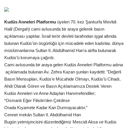
Gündem
Kudüs Anneleri Platformu
üyeleri 70. kez Şanlıurfa Mevlidi
Tekno Bilim
Halil (Dergah) cami avlusunda bir araya gelerek basın
açıklaması yaptılar. İsrail terör devleti tarafından işgal altında
Ekonomi
bulunan Kudüs'ün ösgürlüğü için mücadele eden kadınlar, dünya
müslümanlarına Sultan II. Abdülhamid Han'a atıfta bulunarak
Siyaset
Kudüs’ü korumaya çağırdı.
Cami avlusunda bir araya gelen Kudüs Anneleri Platformu adına
Galeriler
açıklamada bulunan Av. Zehra Kazan şunları kaydetti: ”Değerli
Basın Mensupları, Kudüs’e Mücahide Olmayı, Kudüs’ü Cihadı,
Yaşam
Ahdi Olarak Gören ve Basın Açıklamamıza Destek Veren
Kudüs Anneleri ve Anne Adayları Hanımefendiler;
Künye
“Osmanlı Eğer Filistin’den Çekilirse
Orada Kıyamete Kadar Kan Durmayacaktır.”
Sağlık
Cennet mekân Sultan II. Abdülhamid Han
Bugün yetmişincisini düzenlediğimiz Mescidi Aksa ve Kudüs
İletişim