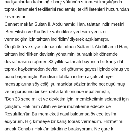
padişahlardan kalan ağır borç yükünün silinmesi karşılığında
toprak istemeleri tekliflerini red etmiş, teklifi iletenleri huzurundan
kovmuştur.
Cennet mekân Sultan II. Abdülhamid Han, tahttan indirilmesini
‘Ben Filistin ve Kudüs’te yahudilere yerleşim yeri izni
vermediğim için tahttan indirildim’ diyerek açıklamıştır.
Öngörüsü ve siyasi dehası ile bilinen Sultan II. Abdülhamid Han,
tahttan indirilirken devletin yönetimini buhranlı bir dönemde
devralmasına rağmen 33 yıllık saltanatı boyunca bir karış dâhi
toprak kaybetmeden devleti ileri götürme gayesi içinde olmuş ve
bunu başarmıştır. Kendisini tahttan indiren alçak zihniyet
mensuplarına söylediği şu manidar sözler tarihe not düşülmüş
ve öngörüsünü bir kez daha tarih önünde ıspatlamıştır;
“Ben 33 sene millet ve devletim için, memleketimin selameti için
çalıştım. Hâkimim Allah ve beni muhakeme edecek de
Resulullah’tır. Bu memleketi nasıl buldumsa öylece teslim
ediyorum. Hiç kimseye bir karış toprak vermedim. Hizmetimi
ancak Cenab-ı Hakk’ın takdirine bırakıyorum. Ne çare ki