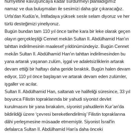
hürriyetine kavuşuncaya kadar sürdürmeyi planladığımız
namaz ve dua buluşmaları ile sesimizi daha gür çıkaracağız.
Kültür Sanat
Urfa’dan Kudüs’e, İntifadaya yüksek sesle selam diyoruz ve her
türlü desteğimizi yineliyoruz.
Bugün bundan tam 110 yıl önce tarihe kara bir leke olarak geçen
olayın gerçekleştiği Cennet mekân Sultan II. Abdülhamid Han’ın
tahttan indirilmesinin maalesef yıldönümündeyiz. Bugün Cennet
mekân Sultan II. Abdülhamid Han’ın tahttan indirilmesinden bu
yana artarak yaşanan zulüm, işgal ve adaletsizliklerin artarak
devam ettiği bir haftayı daha geride bıraktık. Bugün halen devam
ediyor, 110 yıl önce başlayan ve artarak devam eden zulümler,
işgaller ve acılar.
Sultan II. Abdülhamid Han, saltanatı ve halifeliği süresince, 33 yıl
boyunca Filistin topraklarında bir yahudi siyonist devlet
kurulmasını bir yana bırakalım, siyonist yahudilerin Kur’an’da
bildirildiği üzere ‘çevresi bereketlendirilmiş’ Filistin topraklarına
dâhi yerleşmesine müsaade etmemiştir. Siyonist İsrail’in
defalarca Sultan II. Abdülhamid Han’a daha önceki