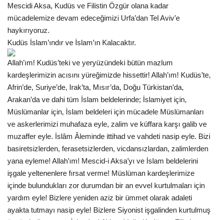
Mescidi Aksa, Kudüs ve Filistin Özgür olana kadar
mücadelemize devam edeceğimizi Urfa’dan Tel Aviv’e
haykırıyoruz.
Kudüs İslam’ındır ve İslam’ın Kalacaktır.
Allah’ım! Kudüs’teki ve yeryüzündeki bütün mazlum
kardeşlerimizin acısını yüreğimizde hissettir! Allah’ım! Kudüs’te,
Afrin’de, Suriye’de, Irak’ta, Mısır’da, Doğu Türkistan’da,
Arakan’da ve dahi tüm İslam beldelerinde; İslamiyet için,
Müslümanlar için, İslam beldeleri için mücadele Müslümanları
ve askerlerimizi muhafaza eyle, zalim ve küffara karşı galib ve
muzaffer eyle. İslâm Âleminde ittihad ve vahdeti nasip eyle. Bizi
basiretsizlerden, ferasetsizlerden, vicdansızlardan, zalimlerden
yana eyleme! Allah’ım! Mescid-i Aksa’yı ve İslam beldelerini
işgale yeltenenlere fırsat verme! Müslüman kardeşlerimize
içinde bulundukları zor durumdan bir an evvel kurtulmaları için
yardım eyle! Bizlere yeniden aziz bir ümmet olarak adaleti
ayakta tutmayı nasip eyle! Bizlere Siyonist işgalinden kurtulmuş