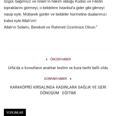
özgür, bağımsız ve İslam’ın hâkim olduğu Kudüs ve Filistin
topraklarını görmeyi, o beldelere İstanbul’a gider gibi gitmeyi
nasip eyle. Mübarek günler ve beldeler hürmetine dualarımızı
kabul eyle Allah’ım!
Allah’ın Selamı, Bereketi ve Rahmeti Üzerimize Olsun.”
ÖNCEKI HABER
Urfa'da o konutların anahtar teslim ve kura tarihi belli oldu
SONRAKI HABER
KARAKÖPRÜ KIRSALINDA KADINLARA SAĞLIK VE GERİ
DÖNÜŞÜM EĞİTİMİ
YORUMLAR