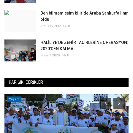
Ben bilmem eşim bilir'de Araba Şanlıurfa'lının
oldu
Aralık 15, 2012
0
HALİLİYE'DE ZEHİR TACİRLERİNE OPERASYON:
2020’DEN KALMA...
Nisan 1, 2026
0
KARIŞIK İÇERIKLER
Yaşam