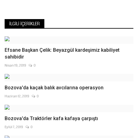
İLGILI İÇERIKLER
Efsane Başkan Çelik: Beyazgül kardeşimiz kabiliyet
sahibidir
Nisan 19, 2019
0
Bozova'da kaçak balık avcılarına operasyon
Haziran 12, 2019
0
Bozova'da Traktörler kafa kafaya çarpıştı
Eylül 7, 2019
0