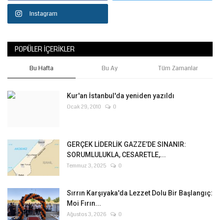
Instagram
POPÜLER İÇERIKLER
Bu Hafta
Bu Ay
Tüm Zamanlar
Kur'an İstanbul'da yeniden yazıldı
Ocak 29, 2010
0
GERÇEK LİDERLİK GAZZE’DE SINANIR:
SORUMLULUKLA, CESARETLE,...
Temmuz 3, 2025
0
Sırrın Karşıyaka'da Lezzet Dolu Bir Başlangıç:
Moi Fırın...
Ağustos 3, 2026
0