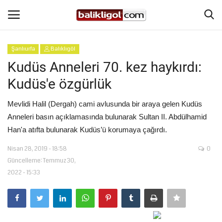
Şanlıurfa
Balıklıgöl
Giriş Yap
Kaydol
Kudüs Anneleri 70. kez haykırdı:
Kudüs'e özgürlük
Anasayfa
Mevlidi Halil (Dergah) cami avlusunda bir araya gelen Kudüs
Köşe Yazıları
Anneleri basın açıklamasında bulunarak Sultan II. Abdülhamid
Han'a atıfta bulunarak Kudüs’ü korumaya çağırdı.
Magazin
Nisan 28, 2019 - 18:58
0
Güncelleme: Temmuz 30,
Şanlıurfa
2022 - 15:33
Eğitim
Spor