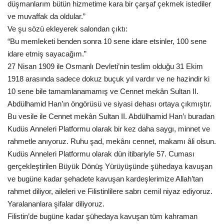
düşmanlarım bütün hizmetime kara bir çarşaf çekmek istediler
ve muvaffak da oldular.”
Ve şu sözü ekleyerek salondan çıktı:
“Bu memleketi benden sonra 10 sene idare etsinler, 100 sene
idare etmiş sayacağım.”
27 Nisan 1909 ile Osmanlı Devleti’nin teslim olduğu 31 Ekim
1918 arasında sadece dokuz buçuk yıl vardır ve ne hazindir ki
10 sene bile tamamlanamamış ve Cennet mekân Sultan II.
Abdülhamid Han’ın öngörüsü ve siyasi dehası ortaya çıkmıştır.
Bu vesile ile Cennet mekân Sultan II. Abdülhamid Han’ı buradan
Kudüs Anneleri Platformu olarak bir kez daha saygı, minnet ve
rahmetle anıyoruz. Ruhu şad, mekânı cennet, makamı âli olsun.
Kudüs Anneleri Platformu olarak dün itibariyle 57. Cuması
gerçekleştirilen Büyük Dönüş Yürüyüşünde şühedaya kavuşan
ve bugüne kadar şehadete kavuşan kardeşlerimize Allah’tan
rahmet diliyor, aileleri ve Filistinlilere sabrı cemil niyaz ediyoruz.
Yaralananlara şifalar diliyoruz.
Filistin’de bugüne kadar şühedaya kavuşan tüm kahraman