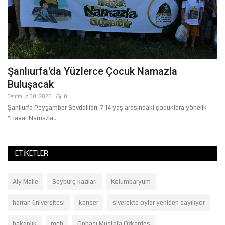
ı
Şanlıurfa'da Yüzlerce Çocuk Namazla
Ş
Buluşacak
İ
Temmuz 30, 2026
0
Te
Şanlıurfa Peygamber Sevdalıları, 7-14 yaş arasındaki çocuklara yönelik
Şa
"Hayat Namazla...
Ak
ETIKETLER
Aly Malle
Sayburç kazıları
Kolumbaryum
harran üniversitesi
kanser
siverekte oylar yeniden sayılıyor
bakanlık
meb
Onbaşı Mustafa Özkardeş