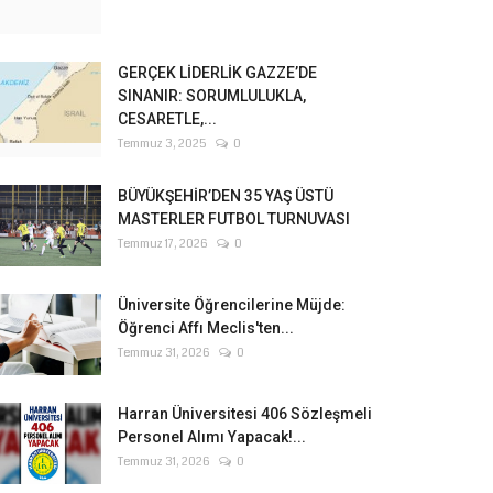
GERÇEK LİDERLİK GAZZE’DE
SINANIR: SORUMLULUKLA,
CESARETLE,...
Temmuz 3, 2025
0
BÜYÜKŞEHİR’DEN 35 YAŞ ÜSTÜ
MASTERLER FUTBOL TURNUVASI
Temmuz 17, 2026
0
Üniversite Öğrencilerine Müjde:
Öğrenci Affı Meclis'ten...
Temmuz 31, 2026
0
Harran Üniversitesi 406 Sözleşmeli
Personel Alımı Yapacak!...
Temmuz 31, 2026
0