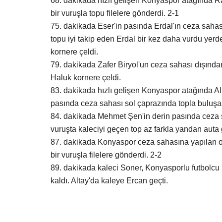
68. dakikada hızlı gelişen Konyaspor atağında 
bir vuruşla topu filelere gönderdi. 2-1
75. dakikada Eser'in pasında Erdal'ın ceza sahas
topu iyi takip eden Erdal bir kez daha vurdu yer
kornere çeldi.
Eğitim
79. dakikada Zafer Biryol'un ceza sahası dışından
Haluk kornere çeldi.
83. dakikada hızlı gelişen Konyaspor atağında 
pasında ceza sahası sol çaprazında topla buluşan 
84. dakikada Mehmet Şen'in derin pasında ceza sa
vuruşta kaleciyi geçen top az farkla yandan auta gi
87. dakikada Konyaspor ceza sahasına yapılan ort
bir vuruşla filelere gönderdi. 2-2
GÜLPINAR, LGS ŞAMPİYONLAR
89. dakikada kaleci Soner, Konyasporlu futbolcu E
AĞIRLADI
kaldı. Altay'da kaleye Ercan geçti.
Ağustos 1, 2026
0