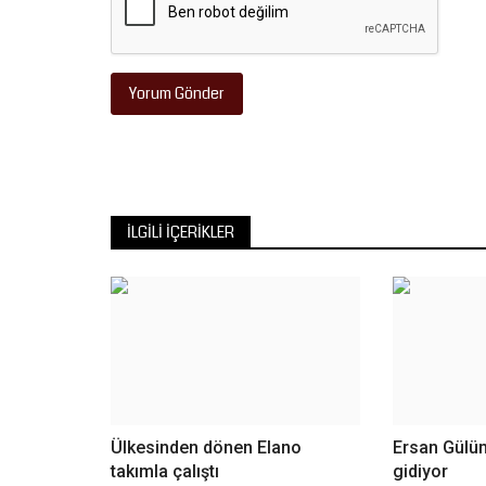
Yorum Gönder
İLGILI İÇERIKLER
Ülkesinden dönen Elano
Ersan Gülü
takımla çalıştı
gidiyor