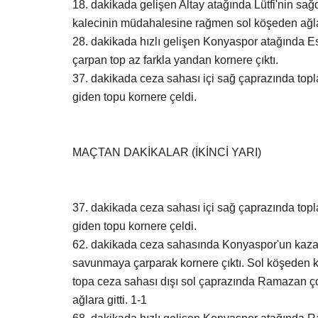
18. dakikada gelişen Altay atağında Lütfi'nin sağ
kalecinin müdahalesine rağmen sol köşeden ağlar
28. dakikada hızlı gelişen Konyaspor atağında E
çarpan top az farkla yandan kornere çıktı.
37. dakikada ceza sahası içi sağ çaprazında top
giden topu kornere çeldi.
MAÇTAN DAKİKALAR (İKİNCİ YARI)
37. dakikada ceza sahası içi sağ çaprazında top
giden topu kornere çeldi.
62. dakikada ceza sahasında Konyaspor'un kazand
savunmaya çarparak kornere çıktı. Sol köşeden 
topa ceza sahası dışı sol çaprazında Ramazan ç
ağlara gitti. 1-1