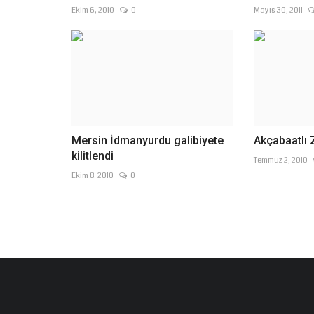
Ekim 6, 2010
0
Mayıs 30, 2011
Mersin İdmanyurdu galibiyete
Akçabaatlı 
kilitlendi
Temmuz 2, 2010
Ekim 8, 2010
0