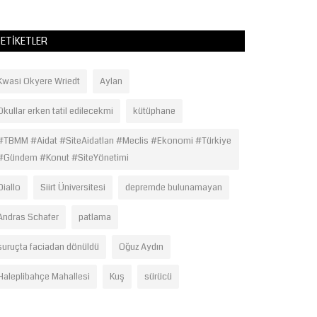
ETIKETLER
Kwasi Okyere Wriedt
Aylan
Okullar erken tatil edilecekmi
kütüphane
#TBMM #Aidat #SiteAidatları #Meclis #Ekonomi #Türkiye
#Gündem #Konut #SiteYönetimi
Diallo
Siirt Üniversitesi
depremde bulunamayan
Andras Schafer
patlama
suruçta faciadan dönüldü
Oğuz Aydın
Haleplibahçe Mahallesi
Kuş
sürücü