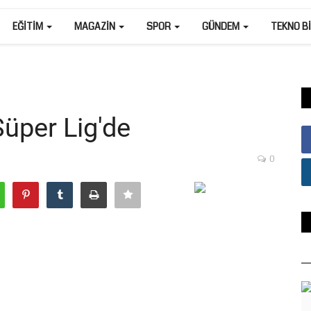
EĞITIM
MAGAZIN
SPOR
GÜNDEM
TEKNO B
üper Lig'de
0