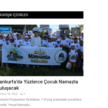
KARIŞIK İÇERIKLER
Yaşam
Eğitim
anlıurfa'da Yüzlerce Çocuk Namazla
Şanlıurfa'd
uluşacak
Altyapısına
mmuz 30, 2026
0
Haziran 29, 2026
nlıurfa Peygamber Sevdalıları, 7-14 yaş arasındaki çocuklara
Şanlıurfa Valisi H
nelik "Hayat Namazla...
güçlendirilmesi ve.