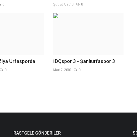
0
Şubat 7, 2010
0
Ziya Urfasporda
İDÇspor 3 - Şanlıurfaspor 3
0
Mart 7, 2010
0
RASTGELE GÖNDERILER
S