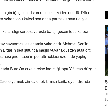
Ramazan kaleci Soner'in önde olduğunu gördü ve aşırtma
ına girdiği gibi sert vurdu, top kaleciden döndü. Dönen
den seken topu kaleci son anda parmaklarının ucuyla
Magazin
 kullandığı serbest vuruşta barajı geçen topu kaleci
Altay savunması az adamla yakalandı. Mehmet Şen'in
Erdal'ın sert şutunda meşin yuvarlak üstten auta gitti.
hası giren Eser'in penaltı noktası üzerinde yaptığı
tti.
ada Burak'ın arka direkte indirdiği topu Yiğitcan düzgün
INI
SON DAKİKA: Anahat Holding ve Gain
Ş
ser'e yumruk atınca direk kırmızı kartla oyun dışında
Medya’ya Büyük Operasyon!...
B
Aralık 16, 2025
0
Te
İstanbul Cumhuriyet Başsavcılığı’nın talimatıyla sabah
Şa
saatlerinde Anahat Holding...
yö