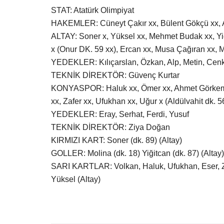
STAT: Atatürk Olimpiyat
HAKEMLER: Cüneyt Çakır xx, Bülent Gökçü xx, 
ALTAY: Soner x, Yüksel xx, Mehmet Budak xx, Yiğ
x (Onur DK. 59 xx), Ercan xx, Musa Çağıran xx, 
YEDEKLER: Kılıçarslan, Özkan, Alp, Metin, Cen
TEKNİK DİREKTÖR: Güvenç Kurtar
KONYASPOR: Haluk xx, Ömer xx, Ahmet Görkem x
xx, Zafer xx, Ufukhan xx, Uğur x (Aldülvahit dk.
YEDEKLER: Eray, Serhat, Ferdi, Yusuf
TEKNİK DİREKTÖR: Ziya Doğan
KIRMIZI KART: Soner (dk. 89) (Altay)
GOLLER: Molina (dk. 18) Yiğitcan (dk. 87) (Alta
SARI KARTLAR: Volkan, Haluk, Ufukhan, Eser, 
Yüksel (Altay)