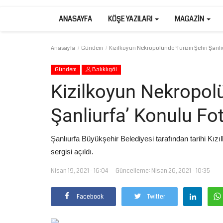
ANASAYFA
KÖŞE YAZILARI
MAGAZIN
Anasayfa
Gündem
Kizilkoyun Nekropolünde ‘Turizm Şehri Şanliu
Gündem
Balıklıgöl
Kizilkoyun Nekropol
Şanliurfa’ Konulu Fo
Şanlıurfa Büyükşehir Belediyesi tarafından tarihi Kız
sergisi açıldı.
Nisan 19, 2021 - 16:04
Güncelleme: Nisan 26, 2021 - 10:35
Facebook
Twitter