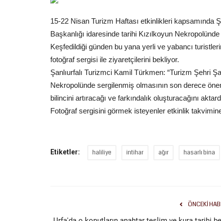
15-22 Nisan Turizm Haftası etkinlikleri kapsamında Ş
Başkanlığı idaresinde tarihi Kızılkoyun Nekropolünde Şa
Keşfedildiği günden bu yana yerli ve yabancı turistleri
fotoğraf sergisi ile ziyaretçilerini bekliyor.
Şanlıurfalı Turizmci Kamil Türkmen: “Turizm Şehri Şanlı
Nekropolünde sergilenmiş olmasının son derece önem
bilincini artıracağı ve farkındalık oluşturacağını aktard
Fotoğraf sergisini görmek isteyenler etkinlik takvimine
Etiketler:
haliliye
intihar
ağır
hasarlı bina
ÖNCEKI HAB
Urfa'da o konutların anahtar teslim ve kura tarihi be