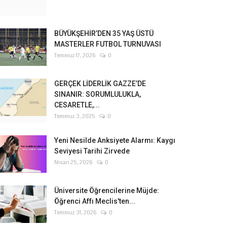
BÜYÜKŞEHİR’DEN 35 YAŞ ÜSTÜ
MASTERLER FUTBOL TURNUVASI
Temmuz 17, 2026
0
GERÇEK LİDERLİK GAZZE’DE
SINANIR: SORUMLULUKLA,
CESARETLE,...
Temmuz 3, 2025
0
Yeni Nesilde Anksiyete Alarmı: Kaygı
Seviyesi Tarihi Zirvede
Nisan 25, 2026
0
Üniversite Öğrencilerine Müjde:
Öğrenci Affı Meclis'ten...
Temmuz 31, 2026
0