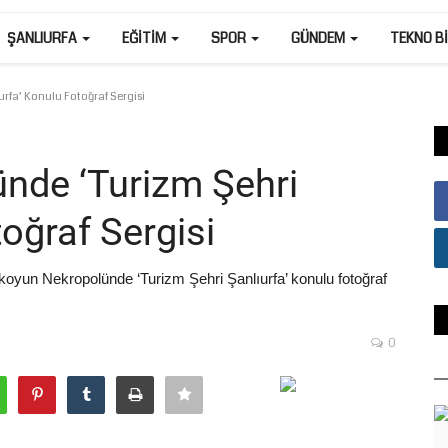
ŞANLIURFA
EĞITIM
SPOR
GÜNDEM
TEKNO B
rfa’ Konulu Fotoğraf Sergisi
ünde ‘Turizm Şehri
toğraf Sergisi
ılkoyun Nekropolünde ‘Turizm Şehri Şanlıurfa’ konulu fotoğraf
0