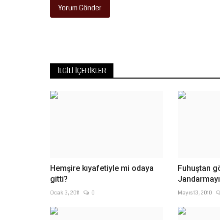
Yorum Gönder
İLGILI İÇERIKLER
Hemşire kıyafetiyle mi odaya
Fuhuştan gö
gitti?
Jandarmayı 
Ocak 3, 2011
0
Mayıs 13, 2010