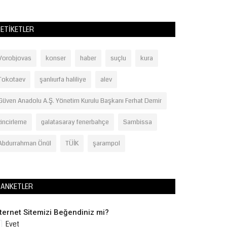
ETIKETLER
Vorobjovas
konser
haber
suçlu
kura
Tokotaev
şanlıurfa haliliye
alev
Güven Anadolu A.Ş. Yönetim Kurulu Başkanı Ferhat Demir
zincirleme
galatasaray fenerbahçe
Sambissa
Abdurrahman Önül
TÜİK
şarampol
ANKETLER
nternet Sitemizi Beğendiniz mi?
Evet