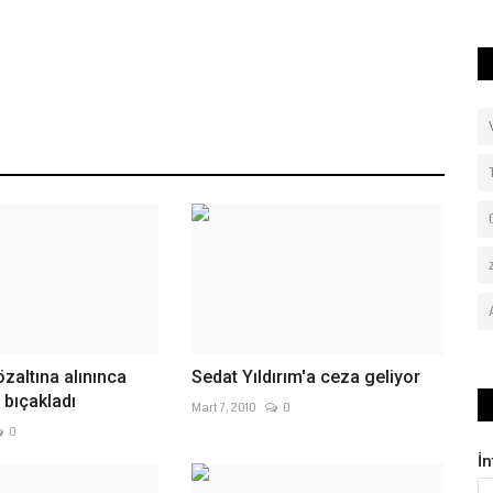
zaltına alınınca
Sedat Yıldırım'a ceza geliyor
bıçakladı
Mart 7, 2010
0
0
İ