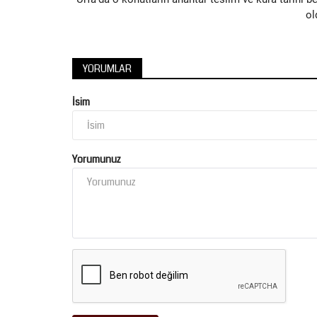
ol
YORUMLAR
Tekno Bilim
İsim
Yorumunuz
Ay Tarihinin En Net Görüntüsü
Yayınlandı
Nisan 7, 2026
0
Bilim dünyası, uzay gözlemlerinde yeni bir dönüm 
imza attı. Gelişmiş teleskoplar...