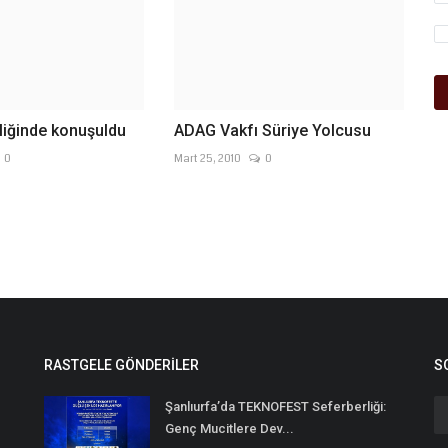
rliğinde konuşuldu
ADAG Vakfı Süriye Yolcusu
0
Mart 25, 2010
0
RASTGELE GÖNDERILER
S
Şanlıurfa’da TEKNOFEST Seferberliği:
Genç Mucitlere Dev...