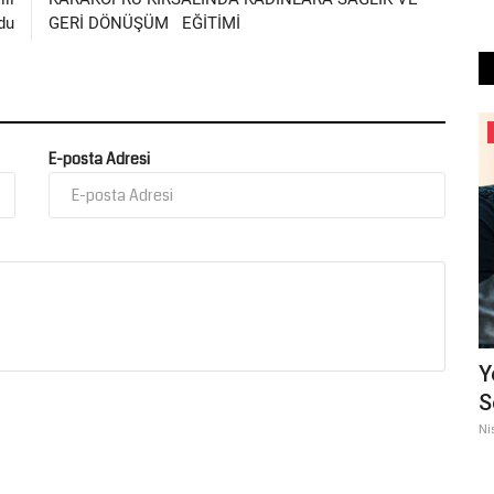
du
GERİ DÖNÜŞÜM EĞİTİMİ
Şanlıurfa
E-posta Adresi
DEPSAŞ Enerji Düğmeye Bastı: Cullap ve
Y
Tatarhöyük Sulama...
S
Temmuz 29, 2026
0
Ni
noktasına
DEPSAŞ Enerji, tüm uyarılara ve sağlanan yapılandırma
kolaylıklarına rağmen yüz...