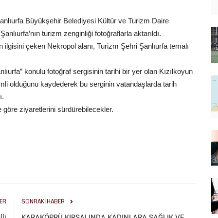
anlıurfa Büyükşehir Belediyesi Kültür ve Turizm Daire
nlıurfa’nın turizm zenginliği fotoğraflarla aktarıldı.
n ilgisini çeken Nekropol alanı, Turizm Şehri Şanlıurfa temalı
urfa” konulu fotoğraf sergisinin tarihi bir yer olan Kızılkoyun
li olduğunu kaydederek bu serginin vatandaşlarda tarih
ı.
 göre ziyaretlerini sürdürebilecekler.
ER
SONRAKI HABER
lli
KARAKÖPRÜ KIRSALINDA KADINLARA SAĞLIK VE