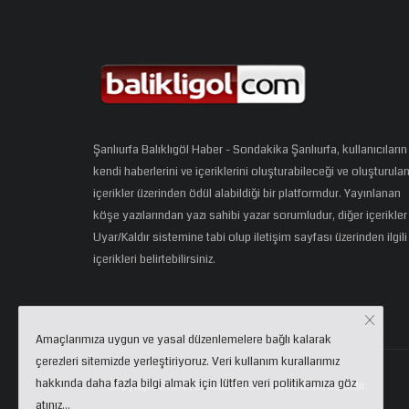
Şanlıurfa Balıklıgöl Haber - Sondakika Şanlıurfa, kullanıcıların
kendi haberlerini ve içeriklerini oluşturabileceği ve oluşturula
içerikler üzerinden ödül alabildiği bir platformdur. Yayınlanan
köşe yazılarından yazı sahibi yazar sorumludur, diğer içerikler
Uyar/Kaldır sistemine tabi olup iletişim sayfası üzerinden ilgili
içerikleri belirtebilirsiniz.
Amaçlarımıza uygun ve yasal düzenlemelere bağlı kalarak
çerezleri sitemizde yerleştiriyoruz. Veri kullanım kurallarımız
hakkında daha fazla bilgi almak için lütfen veri politikamıza göz
Copyright 2024 | eCloud Tech. Tüm hakları saklıdır.
atınız...