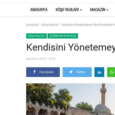
ANASAYFA
KÖŞE YAZILARI
MAGAZIN
Anasayfa
Köşe Yazıları
Kendisini Yönetemeyen Ülke Yönetebilir 
Köşe Yazıları
Mehmet Emin Kuş
Kendisini Yönetemey
Kasım 8, 2024 - 17:54
Facebook
Twitter