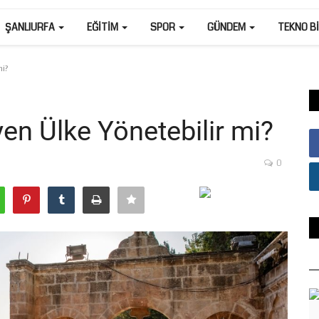
ŞANLIURFA
EĞITIM
SPOR
GÜNDEM
TEKNO B
mi?
en Ülke Yönetebilir mi?
0