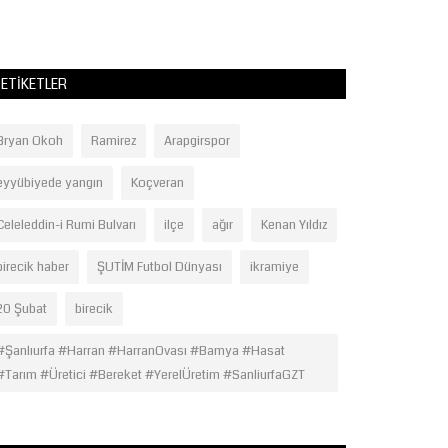
ve Ahmet Tatlıses’
ETIKETLER
Bryan Okoh
Ramirez
Arapgirspor
eyyübiyede yangın
Koçveran
Celeleddin-i Rumi Bulvarı
ilçe
ağır
Kenan Yıldız
birecik haber
ŞUTİM Futbol Dünyası
ikramiye
20 Şubat
birecik
#Şanlıurfa #Harran #HarranOvası #Bamya #Hasat
#Tarım #Üretici #Bereket #YerelÜretim #SanliurfaGZT