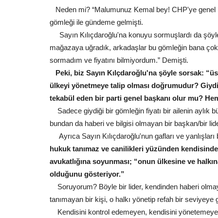
Neden mi? “Malumunuz Kemal bey! CHP'ye genel Başka
gömleği ile gündeme gelmişti.
Sayın Kılıçdaroğlu'na konuyu sormuşlardı da şöyle
mağazaya uğradık, arkadaşlar bu gömleğin bana çok uy
Siyaset
sormadım ve fiyatını bilmiyordum.” Demişti.
Peki, biz Sayın Kılçdaroğlu'na şöyle sorsak: “üs
ülkeyi yönetmeye talip olması doğrumudur? Giydiğ
tekabül eden bir parti genel başkanı olur mu? Hem
Sadece giydiği bir gömleğin fiyatı bir ailenin aylık 
bundan da haberi ve bilgisi olmayan bir başkan/bir li
Ayrıca Sayın Kılıçdaroğlu'nun gafları ve yanlışları bu
hukuk tanımaz ve canilikleri yüzünden kendisinden 
avukatlığına soyunması; “onun ülkesine ve halkına
Başkan Şakak'tan DSİ arazisi id
olduğunu gösteriyor.”
sert tepki! "Şanlıurfa...
Soruyorum? Böyle bir lider, kendinden haberi olmay
Temmuz 29, 2026
0
tanımayan bir kişi, o halkı yönetip refah bir seviyeye g
HÜDA PAR Haliliye İlçe Başkanı Halil Şakak, Şanlıu
Hastanesi karşısındaki...
Kendisini kontrol edemeyen, kendisini yönetemeye