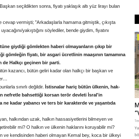
n seçildikten sonra, fiyatı yaklaşık altı yüz lirayı bulan
 cevap vermişti; ”Arkadaşlarla hamama gitmiştik, çıkışta
acağını/yakıştığını söylediler, bende giydim, fiyatını
Spor
tüne giydiği gömlekten haberi olmayanların çıkıp bir
i gömleğin fiyatı, bir asgari ücretlinin maaşının tamamına
 de Halkçı geçinen bir parti.
bütün kazancı, bütün geliri kadar olan halkçı bir başkan ve
der…
nlarla sınırlı değildir.
İstisnalar hariç bütün ülkenin, hak-
nefretle bahsettiği korsan terör devleti İsral'in
 ne kadar yabancı ve ters bir karakterde ve yaşantıda
dialarına
Şanlıurfaspor’da İlk Etap Tamamlandı:
M
Rota Şimdi Bolu!
“
an, halkından uzak, halkın hassasiyetlerini bilmeyen ve
Temmuz 28, 2026
0
Te
etirebilir mi? O halkın ve ülkenin haklarını koruyabilir mi?
rfa Şehir
Trendyol 1. Lig temsilcimiz Kızılkaya Tarım Şanlıurfaspor, 2026-
Ya
2027 sezonu hazırlıklarının...
bö
n ve kendisinden haberi olmayan Kemal bey, koca bir ülkeyi