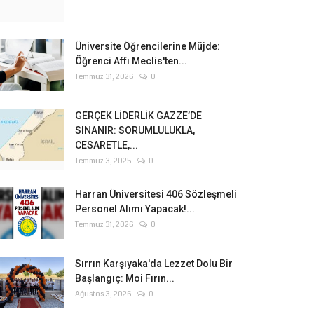
Üniversite Öğrencilerine Müjde:
Öğrenci Affı Meclis'ten...
Temmuz 31, 2026
0
GERÇEK LİDERLİK GAZZE’DE
SINANIR: SORUMLULUKLA,
CESARETLE,...
Temmuz 3, 2025
0
Harran Üniversitesi 406 Sözleşmeli
Personel Alımı Yapacak!...
Temmuz 31, 2026
0
Sırrın Karşıyaka'da Lezzet Dolu Bir
Başlangıç: Moi Fırın...
Ağustos 3, 2026
0