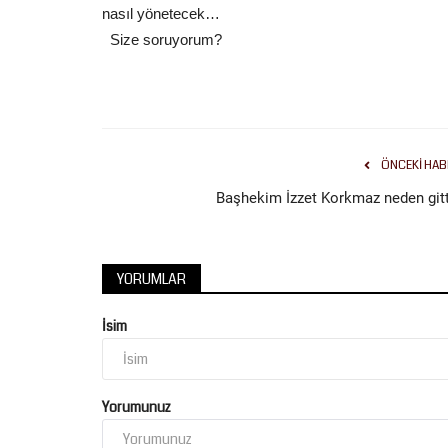
nasıl yönetecek…
Size soruyorum?
ÖNCEKI HAB
Başhekim İzzet Korkmaz neden gitt
YORUMLAR
İsim
Yorumunuz