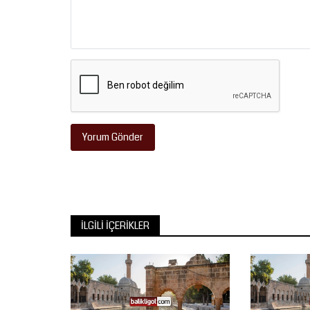
Yorum Gönder
İLGILI İÇERIKLER