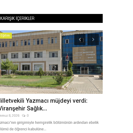
KARIŞIK İÇERIKLER
Eğitim
Magazin
illetvekili Yazmacı müjdeyi verdi:
İMPARATOR
Viranşehir Sağlık...
EVLAT SAV
YAĞMALAD
mmuz 8, 2026
0
zmacı’nın girişimiyle hemşirelik bölümünün ardından ebelik
Ocak 24, 2026
lümü de öğrenci kabulüne...
Şanlıurfalı usta s