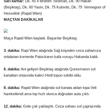
Sarı kartlar:
Dk. 45 4 İbrahim Toraman, Dk. 90 Hakan
(Beşiktaş), Dk. 60 Yasin, Dk. 75 Kulovits, Dk. 79 Vennegoor of
Kültür Sanat
Hesselink (Rapid Wien)
MAÇTAN DAKİKALAR
Maça Rapid Wien başladı. Başarılar Beşiktaş.
3. dakika:
Rapi Wien atağında Sağ köşeden ceza sahamıza
ortalanan kornerde Patockanın kafa vuruşu Hakanda kaldı.
6. dakika:
Ani gelişen Beşiktaş atağında Quresmanın sol
kanattan ortasında kaleci Hedl topun sahibi oldu.
8. dakika:
Rapid Wien atağında sol kanata atılan topa Veli
hareketlendi ama top hızlı olunca doğrudan auta çıktı.
12. dakika:
Gole çok yaklaştık. Ceza sahası sol çaprazında