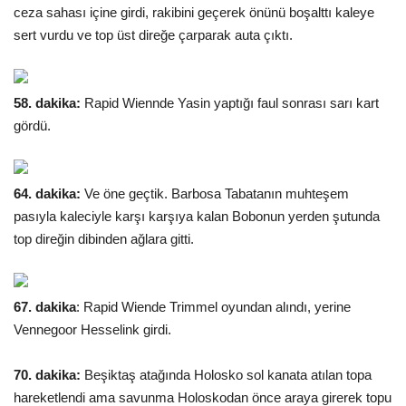
ceza sahası içine girdi, rakibini geçerek önünü boşalttı kaleye
sert vurdu ve top üst direğe çarparak auta çıktı.
58. dakika:
Rapid Wiennde Yasin yaptığı faul sonrası sarı kart
gördü.
64. dakika:
Ve öne geçtik. Barbosa Tabatanın muhteşem
pasıyla kaleciyle karşı karşıya kalan Bobonun yerden şutunda
top direğin dibinden ağlara gitti.
67. dakika
:
Rapid Wiende Trimmel oyundan alındı, yerine
Vennegoor Hesselink girdi.
70. dakika:
Beşiktaş atağında Holosko sol kanata atılan topa
hareketlendi ama savunma Holoskodan önce araya girerek topu