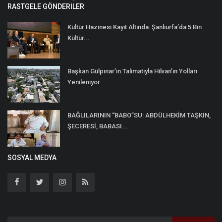
RASTGELE GÖNDERILER
Kültür Hazinesi Kayıt Altında: Şanlıurfa’da 5 Bin
Kültür...
Başkan Gülpınar’ın Talimatıyla Hilvan’ın Yolları
Yenileniyor
BAĞLILARININ “BABO”SU: ABDÜLHEKİM TAŞKIN,
ŞECERESİ, BABASI...
SOSYAL MEDYA