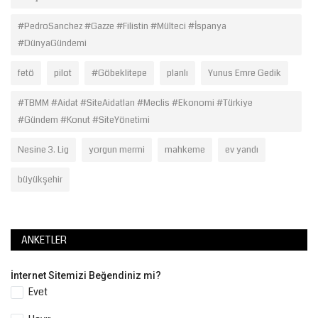
#PedroSanchez #Gazze #Filistin #Mülteci #İspanya
#DünyaGündemi
fetö
pilot
#Göbeklitepe
planlı
Yunus Emre Gedik
#TBMM #Aidat #SiteAidatları #Meclis #Ekonomi #Türkiye
#Gündem #Konut #SiteYönetimi
Nesine 3. Lig
yorgun mermi
mahkeme
ev yandı
büyükşehir
ANKETLER
İnternet Sitemizi Beğendiniz mi?
Evet