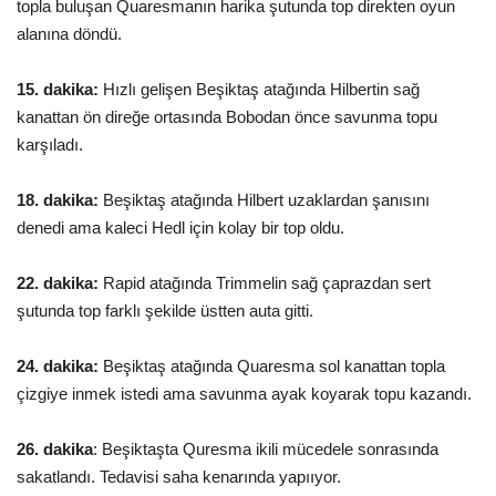
topla buluşan Quaresmanın harika şutunda top direkten oyun
alanına döndü.
15. dakika:
Hızlı gelişen Beşiktaş atağında Hilbertin sağ
kanattan ön direğe ortasında Bobodan önce savunma topu
karşıladı.
18. dakika:
Beşiktaş atağında Hilbert uzaklardan şanısını
denedi ama kaleci Hedl için kolay bir top oldu.
22. dakika:
Rapid atağında Trimmelin sağ çaprazdan sert
şutunda top farklı şekilde üstten auta gitti.
24. dakika:
Beşiktaş atağında Quaresma sol kanattan topla
çizgiye inmek istedi ama savunma ayak koyarak topu kazandı.
26. dakika
: Beşiktaşta Quresma ikili mücedele sonrasında
sakatlandı.
Tedavisi
saha kenarında yapııyor.