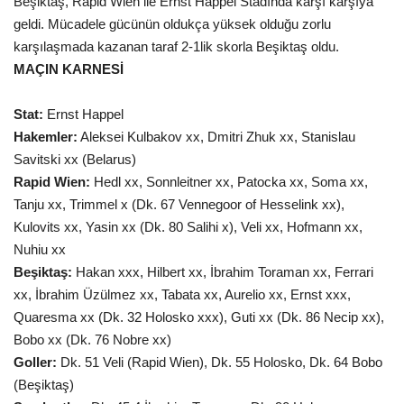
Beşiktaş, Rapid Wien ile Ernst Happel Stadında karşı karşıya
geldi.
Mücadele
gücünün oldukça yüksek olduğu zorlu
Gündem
karşılaşmada kazanan taraf 2-1lik skorla Beşiktaş oldu.
MAÇIN KARNESİ
Tekno Bilim
Stat:
Ernst Happel
Ekonomi
Hakemler:
Aleksei Kulbakov xx, Dmitri Zhuk xx, Stanislau
Savitski xx (Belarus)
Siyaset
Rapid Wien:
Hedl xx, Sonnleitner xx, Patocka xx, Soma xx,
Tanju xx, Trimmel x (Dk. 67 Vennegoor of Hesselink xx),
Galeriler
Kulovits xx, Yasin xx (Dk. 80 Salihi x), Veli xx, Hofmann xx,
Nuhiu xx
Yaşam
Beşiktaş:
Hakan xxx, Hilbert xx, İbrahim Toraman xx, Ferrari
xx, İbrahim Üzülmez xx, Tabata xx, Aurelio xx, Ernst xxx,
Künye
Quaresma xx (Dk. 32 Holosko xxx), Guti xx (Dk. 86 Necip xx),
Bobo xx (Dk. 76 Nobre xx)
Sağlık
Goller:
Dk. 51 Veli (Rapid Wien), Dk. 55 Holosko, Dk. 64 Bobo
(Beşiktaş)
İletişim