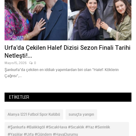
Urfa'da Çekilen Halef Dizisi Sezon Finali Tarihi
S
Netleşti!...
İ
Mayıs 15, 2026
0
Ha
Şanlıurfa’da çekilen en iddialı yapımlardan biri olan "Halef: Köklerin
Şa
Çağrısı",...
Ba
ETIKETLER
Alanya 1221 Futbol Spor Kulübü
suruçta yangın
#Şanlıurfa #Balıklıgöl #SıcakHava #Sıcaklık #Yaz #Serinlik
#Yaşlılar #Urfa #Gündem #HavaDurumu