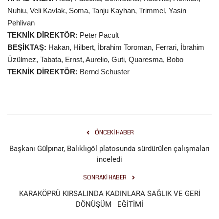
Nuhiu, Veli Kavlak, Soma, Tanju Kayhan, Trimmel, Yasin
Pehlivan
TEKNİK DİREKTÖR:
Peter Pacult
BEŞİKTAŞ:
Hakan, Hilbert, İbrahim Toroman, Ferrari, İbrahim
Üzülmez, Tabata, Ernst, Aurelio, Guti, Quaresma, Bobo
TEKNİK DİREKTÖR:
Bernd Schuster
ÖNCEKI HABER
Başkanı Gülpınar, Balıklıgöl platosunda sürdürülen çalışmaları
inceledi
SONRAKI HABER
KARAKÖPRÜ KIRSALINDA KADINLARA SAĞLIK VE GERİ
DÖNÜŞÜM EĞİTİMİ