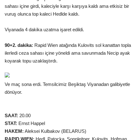
sahası içine girdi, kaleciyle karşı karşıya kaldı ama etkisiz bir
vuruş olunca top kaleci Hedlde kaldı.
Viyanada 4 dakika uzatma işaret edildi.
90+2. dakika:
Rapid Wien atağında Kulovits sol kanattan topla
ilerledi ceza sahası içine yöneldi ama savunmada Necip ayak
koyarak topu uzaklaştırdı.
Ve maç sona erdi. Temsilcimiz Beşiktaş Viyanadan galibiyetle
dönüyor.
SAAT:
20.00
STAT:
Ernst Happel
HAKEM:
Aleksei Kulbakov (BELARUS)
RAPID WIEN:
Hedl, Patocka, Sonnleitner, Kulovits, Hofman,