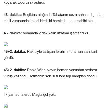
koyarak topu uzaklaştırdı.
43. dakika:
Beşiktaş atağında Tabatanın ceza sahası dışından
etkili vuruşunda kaleci Hedl iki hamlede topun sahibi oldu.
45. dakika:
Viyanada 2 dakikalık uzatma işaret edildi.
45+2. dakika:
Rakibiyle tartışan İbrahim Toraman sarı kart
gördü.
45+2. dakika:
Rapid Wien, yayın hemen yanından serbest
vuruş kazandı. Hofmanın sert şutunda top barajdan döndü.
İlk yarı sona erdi. Maçta gol yok.