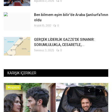
Ağustos 3, 2026
0
Ben bilmem eşim bilir'de Araba Şanlıurfa'lının
oldu
Aralık 15, 2012
0
GERÇEK LİDERLİK GAZZE’DE SINANIR:
SORUMLULUKLA, CESARETLE,...
Temmuz 3, 2025
0
KARIŞIK İÇERIKLER
Magazin