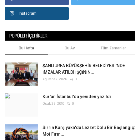
Instagram
POPÜLER İÇERIKLER
Bu Hafta
Bu Ay
Tüm Zamanlar
ŞANLIURFA BÜYÜKŞEHİR BELEDİYESİ'NDE
İMZALAR ATILDI İŞÇİNİN...
Ağustos 7, 2026
0
Kur'an İstanbul'da yeniden yazıldı
Ocak 29, 2010
0
Sırrın Karşıyaka'da Lezzet Dolu Bir Başlangıç:
Moi Fırın...