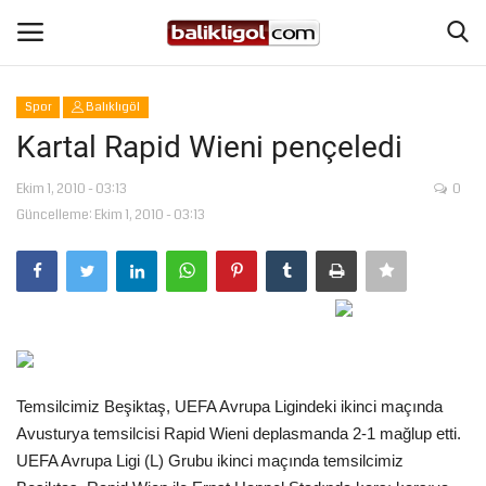
Spor
Balıklıgöl
Giriş Yap
Kaydol
Kartal Rapid Wieni pençeledi
Anasayfa
Ekim 1, 2010 - 03:13
0
Güncelleme: Ekim 1, 2010 - 03:13
Köşe Yazıları
Magazin
Şanlıurfa
Temsilcimiz Beşiktaş, UEFA Avrupa Ligindeki ikinci maçında
Eğitim
Avusturya temsilcisi Rapid Wieni deplasmanda 2-1 mağlup etti.
UEFA Avrupa Ligi (L) Grubu ikinci maçında temsilcimiz
Spor