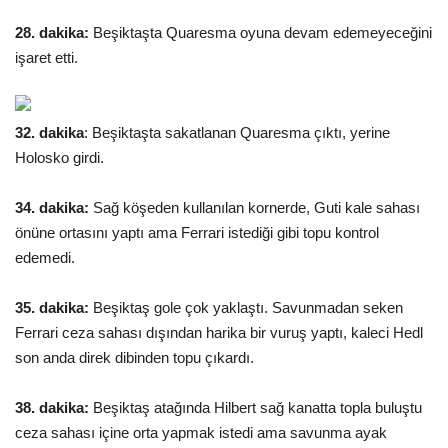
28. dakika:
Beşiktaşta Quaresma oyuna devam edemeyeceğini
işaret etti.
32. dakika
:
Beşiktaşta sakatlanan Quaresma çıktı, yerine
Holosko girdi.
34. dakika:
Sağ köşeden kullanılan kornerde, Guti kale sahası
önüne ortasını yaptı ama Ferrari istediği gibi topu
kontrol
edemedi.
35. dakika:
Beşiktaş gole çok yaklaştı. Savunmadan seken
Ferrari ceza sahası dışından harika bir vuruş yaptı, kaleci Hedl
son anda direk dibinden topu çıkardı.
38. dakika:
Beşiktaş atağında Hilbert sağ kanatta topla buluştu
ceza sahası içine orta yapmak istedi ama savunma ayak