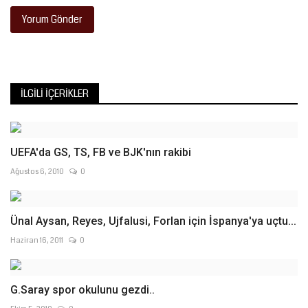
Yorum Gönder
İLGILI İÇERIKLER
UEFA'da GS, TS, FB ve BJK'nın rakibi
Ağustos 6, 2010
0
Ünal Aysan, Reyes, Ujfalusi, Forlan için İspanya'ya uçtu...
Haziran 16, 2011
0
G.Saray spor okulunu gezdi..