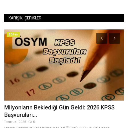
KARIŞIK İÇERIKLER
Eğitim
K
P
Te
Milyonların Beklediği Gün Geldi: 2026 KPSS
Başvuruları...
Temmuz 1, 2026
0