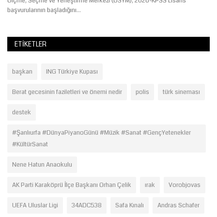
Ölçme, Seçme ve Yerleştirme Merkezi (ÖSYM), 2026-KPSS Lisans
başvurularının başladığını...
ETIKETLER
başkan
ING Türkiye Kupası
Berat gecesinin faziletleri ve önemi nedir
polis
türk sineması
destek
#Şanlıurfa #DünyaPiyanoGünü #Müzik #Sanat #GençYetenekler
#KültürSanat
Nene Hatun Anaokulu
AK Parti Karaköprü İlçe Başkanı Orhan Çelik
ırak
Vorobjovas
UEFA Uluslar Ligi
34ADC538
Safa Kınalı
Andras Schafer