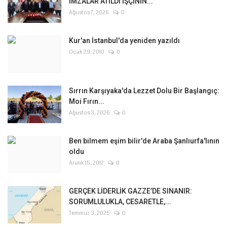
İMZALAR ATILDI İŞÇİNİN...
Ağustos 7, 2026
0
Kur'an İstanbul'da yeniden yazıldı
Ocak 29, 2010
0
Sırrın Karşıyaka'da Lezzet Dolu Bir Başlangıç:
Moi Fırın...
Ağustos 3, 2026
0
Ben bilmem eşim bilir'de Araba Şanlıurfa'lının
oldu
Aralık 15, 2012
0
GERÇEK LİDERLİK GAZZE’DE SINANIR:
SORUMLULUKLA, CESARETLE,...
Temmuz 3, 2025
0