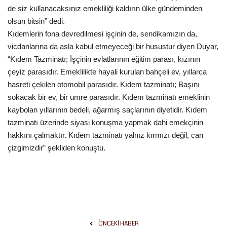
de siz kullanacaksınız emekliliği kaldırın ülke gündeminden
olsun bitsin” dedi.
Kültür Sanat
Kıdemlerin fona devredilmesi işçinin de, sendikamızın da,
vicdanlarına da asla kabul etmeyeceği bir husustur diyen Duyar,
“Kıdem Tazminatı; İşçinin evlatlarının eğitim parası, kızının
çeyiz parasıdır. Emeklilikte hayali kurulan bahçeli ev, yıllarca
hasreti çekilen otomobil parasıdır. Kıdem tazminatı; Başını
sokacak bir ev, bir umre parasıdır. Kıdem tazminatı emeklinin
kaybolan yıllarının bedeli, ağarmış saçlarının diyetidir. Kıdem
tazminatı üzerinde siyasi konuşma yapmak dahi emekçinin
hakkını çalmaktır. Kıdem tazminatı yalnız kırmızı değil, can
çizgimizdir” şekliden konuştu.
ÖNCEKI HABER