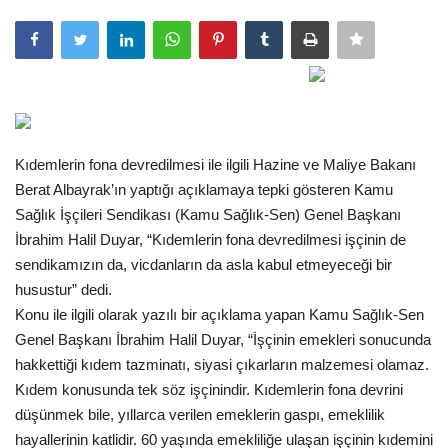
Gündem
Tekno Bilim
Ekonomi
Kıdemlerin fona devredilmesi ile ilgili Hazine ve Maliye Bakanı
Galeriler
Berat Albayrak’ın yaptığı açıklamaya tepki gösteren Kamu
Sağlık İşçileri Sendikası (Kamu Sağlık-Sen) Genel Başkanı
Siyaset
İbrahim Halil Duyar, “Kıdemlerin fona devredilmesi işçinin de
sendikamızın da, vicdanların da asla kabul etmeyeceği bir
Künye
husustur” dedi.
Konu ile ilgili olarak yazılı bir açıklama yapan Kamu Sağlık-Sen
Yaşam
Genel Başkanı İbrahim Halil Duyar, “İşçinin emekleri sonucunda
hakkettiği kıdem tazminatı, siyasi çıkarların malzemesi olamaz.
Sağlık
Kıdem konusunda tek söz işçinindir. Kıdemlerin fona devrini
düşünmek bile, yıllarca verilen emeklerin gaspı, emeklilik
hayallerinin katlidir. 60 yaşında emekliliğe ulaşan işçinin kıdemini
İletişim