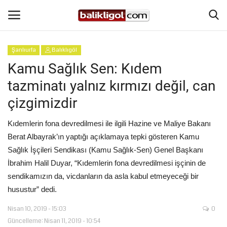
Şanlıurfa
Balıklıgöl
Giriş Yap
Kaydol
Kamu Sağlık Sen: Kıdem
tazminatı yalnız kırmızı değil, can
Anasayfa
çizgimizdir
Köşe Yazıları
Kıdemlerin fona devredilmesi ile ilgili Hazine ve Maliye Bakanı
Berat Albayrak’ın yaptığı açıklamaya tepki gösteren Kamu
Eğitim
Sağlık İşçileri Sendikası (Kamu Sağlık-Sen) Genel Başkanı
İbrahim Halil Duyar, “Kıdemlerin fona devredilmesi işçinin de
Magazin
sendikamızın da, vicdanların da asla kabul etmeyeceği bir
husustur” dedi.
Şanlıurfa
Nisan 10, 2019 - 15:03
0
Spor
Güncelleme: Nisan 11, 2019 - 10:54