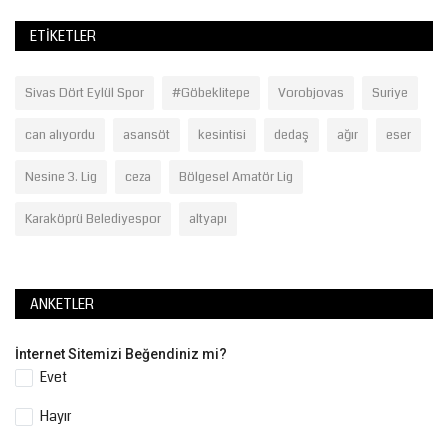
ETIKETLER
Sivas Dört Eylül Spor
#Göbeklitepe
Vorobjovas
Suriye
can alıyordu
asansöt
kesintisi
dedaş
ağır
eser
Nesine 3. Lig
ceza
Bölgesel Amatör Lig
Karaköprü Belediyespor
altyapı
ANKETLER
İnternet Sitemizi Beğendiniz mi?
Evet
Hayır