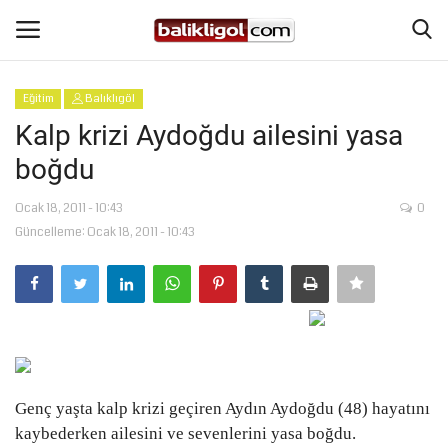
Eğitim
Balıklıgöl
Giriş Yap
Kaydol
Kalp krizi Aydoğdu ailesini yasa
boğdu
Anasayfa
Ocak 18, 2011 - 10:43
0
Köşe Yazıları
Güncelleme: Ocak 18, 2011 - 10:43
Magazin
Şanlıurfa
Eğitim
Genç yaşta kalp krizi geçiren Aydın Aydoğdu (48) hayatını
Spor
kaybederken ailesini ve sevenlerini yasa boğdu.