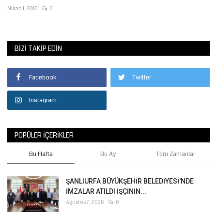
Nisan 1, 2010
0
BIZI TAKIP EDIN
Facebook
Twitter
Instagram
POPÜLER İÇERIKLER
Bu Hafta
Bu Ay
Tüm Zamanlar
ŞANLIURFA BÜYÜKŞEHİR BELEDİYESİ'NDE
İMZALAR ATILDI İŞÇİNİN...
Ağustos 7, 2026
0