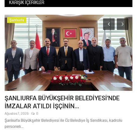
KARIŞIK İÇERIKLER
Şanlıurfa
ŞANLIURFA BÜYÜKŞEHİR BELEDİYESİ'NDE
Ş
İMZALAR ATILDI İŞÇİNİN...
İ
Ağustos 7, 2026
0
Ağ
Şanlıurfa Büyükşehir Belediyesi ile Öz Belediye İş Sendikası, kadrolu
Şa
personeli...
Şa