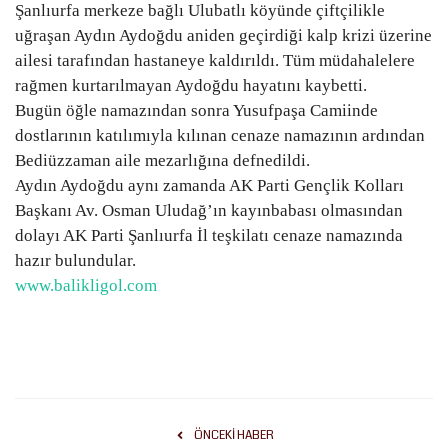
Şanlıurfa merkeze bağlı Ulubatlı köyünde çiftçilikle
Gündem
uğraşan Aydın Aydoğdu aniden geçirdiği kalp krizi üzerine
ailesi tarafından hastaneye kaldırıldı. Tüm müdahalelere
Tekno Bilim
rağmen kurtarılmayan Aydoğdu hayatını kaybetti.
Bugün öğle namazından sonra Yusufpaşa Camiinde
Ekonomi
dostlarının katılımıyla kılınan cenaze namazının ardından
Bediüzzaman aile mezarlığına defnedildi.
Aydın Aydoğdu aynı zamanda AK Parti Gençlik Kolları
Siyaset
Başkanı Av. Osman Uludağ’ın kayınbabası olmasından
dolayı AK Parti Şanlıurfa İl teşkilatı cenaze namazında
Galeriler
hazır bulundular.
www.balikligol.com
Yaşam
Künye
Sağlık
ÖNCEKI HABER
İletişim