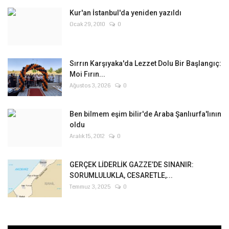
Kur'an İstanbul'da yeniden yazıldı
Ocak 29, 2010
0
Sırrın Karşıyaka'da Lezzet Dolu Bir Başlangıç:
Moi Fırın...
Ağustos 3, 2026
0
Ben bilmem eşim bilir'de Araba Şanlıurfa'lının
oldu
Aralık 15, 2012
0
GERÇEK LİDERLİK GAZZE’DE SINANIR:
SORUMLULUKLA, CESARETLE,...
Temmuz 3, 2025
0