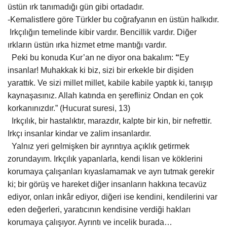
üstün ırk tanımadığı gün gibi ortadadır.
-Kemalistlere göre Türkler bu coğrafyanın en üstün halkıdır.
Kültür Sanat
Irkçılığın temelinde kibir vardır. Bencillik vardır. Diğer
ırkların üstün ırka hizmet etme mantığı vardır.
Peki bu konuda Kur’an ne diyor ona bakalım:
“
Ey
insanlar! Muhakkak ki biz, sizi bir erkekle bir dişiden
yarattık. Ve sizi millet millet, kabile kabile yaptık ki, tanışıp
kaynaşasınız. Allah katında en şerefliniz Ondan en çok
korkanınızdır.” (Hucurat suresi, 13)
Irkçılık, bir hastalıktır, marazdır, kalpte bir kin, bir nefrettir.
Irkçı insanlar kindar ve zalim insanlardır.
Yalnız yeri gelmişken bir ayrıntıya açıklık getirmek
zorundayım. Irkçılık yapanlarla, kendi lisan ve köklerini
korumaya çalışanları kıyaslamamak ve ayrı tutmak gerekir
ki; bir görüş ve hareket diğer insanların hakkına tecavüz
ediyor, onları inkâr ediyor, diğeri ise kendini, kendilerini var
eden değerleri, yaratıcının kendisine verdiği hakları
korumaya çalışıyor. Ayrıntı ve incelik burada…