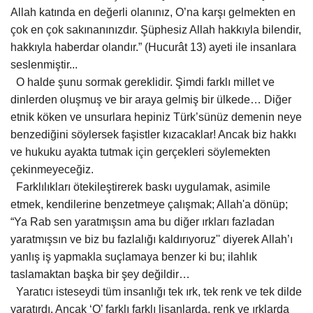
Allah katında en değerli olanınız, O’na karşı gelmekten en
çok en çok sakınanınızdır. Şüphesiz Allah hakkıyla bilendir,
hakkıyla haberdar olandır.” (Hucurât 13) ayeti ile insanlara
seslenmiştir...
O halde şunu sormak gereklidir. Şimdi farklı millet ve
dinlerden oluşmuş ve bir araya gelmiş bir ülkede… Diğer
etnik köken ve unsurlara hepiniz Türk’sünüz demenin neye
benzediğini söylersek faşistler kızacaklar! Ancak biz hakkı
ve hukuku ayakta tutmak için gerçekleri söylemekten
çekinmeyeceğiz.
Farklılıkları ötekileştirerek baskı uygulamak, asimile
etmek, kendilerine benzetmeye çalışmak; Allah'a dönüp;
“Ya Rab sen yaratmışsın ama bu diğer ırkları fazladan
yaratmışsın ve biz bu fazlalığı kaldırıyoruz'' diyerek Allah’ı
yanlış iş yapmakla suçlamaya benzer ki bu; ilahlık
taslamaktan başka bir şey değildir…
Yaratıcı isteseydi tüm insanlığı tek ırk, tek renk ve tek dilde
yaratırdı. Ancak ‘O’ farklı farklı lisanlarda, renk ve ırklarda