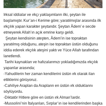
Gündem
Irksal iddialar ve ırkçı yaklaşımların ilki, şeytan ile
Tekno Bilim
başlamıştır. Kur’an-i Kerime göre; yaratılmışlar arasında ilk
ırkçılık yapan karakter şeytandır. Şeytan Âdem’ e secde
Ekonomi
etmeyerek Allah’ın açık emrine karşı geldi.
Şeytan kendisinin ateşten, Âdem’in ise topraktan
Siyaset
yaratılmış olduğunu, ateşin ise topraktan üstün olduğunu
iddia ederek ırkçılık ateşini yaktı ve Yüce Allah tarafından
Galeriler
lanetlendi.
Tarihi kaynakları ve hafızalarımızı yokladığımızda ırkçılık
yapanlar arasında;
Yaşam
-Yahudilerin her zaman kendilerini üstün ırk olarak ilan
ettiklerini görüyoruz.
Künye
-Cahiliye Arapları da Arapların en üstün ırk olduklarını
söylüyordu.
Sağlık
-Diktatör Hitlere göre en üstün ırk Alman’lardır.
-Mussolini’nin İtalyanları, Sırplar’ın ise kendilerinden başka
İletişim