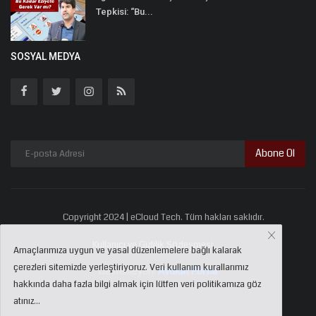
Tepkisi: “Bu...
SOSYAL MEDYA
Abone Ol
Copyright 2024 | eCloud Tech. Tüm hakları saklıdır.
Kullanıcı ve Gizlilik Sözleşmesi
Amaçlarımıza uygun ve yasal düzenlemelere bağlı kalarak
çerezleri sitemizde yerleştiriyoruz. Veri kullanım kurallarımız
Destekleyen:
Avukat Portal
hakkında daha fazla bilgi almak için lütfen veri politikamıza göz
atınız...