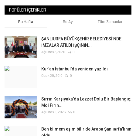
POPÜLER İÇERIKLER
Bu Hafta
Bu Ay
Tüm Zamanlar
ŞANLIURFA BÜYÜKŞEHİR BELEDİYESİ'NDE
İMZALAR ATILDI İŞÇİNİN...
Ağustos 7, 2026
0
Kur'an İstanbul'da yeniden yazıldı
Ocak 29, 2010
0
Sırrın Karşıyaka'da Lezzet Dolu Bir Başlangıç:
Moi Fırın...
Ağustos 3, 2026
0
Ben bilmem eşim bilir'de Araba Şanlıurfa'lının
oldu