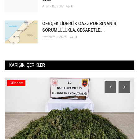
Aralık 15, 2012
0
GERÇEK LİDERLİK GAZZE’DE SINANIR:
SORUMLULUKLA, CESARETLE,...
Temmuz 3, 2025
0
KARIŞIK İÇERIKLER
Gündem