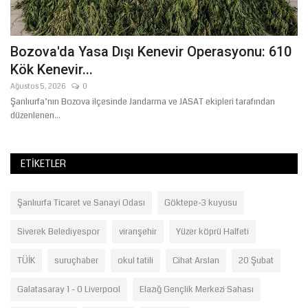
Bozova'da Yasa Dışı Kenevir Operasyonu: 610
B
Kök Kenevir...
B
Ağustos 5, 2026
0
Ağ
Şanlıurfa’nın Bozova ilçesinde Jandarma ve JASAT ekipleri tarafından
Şa
düzenlenen...
Ha
ETIKETLER
Şanlıurfa Ticaret ve Sanayi Odası
Göktepe-3 kuyusu
Siverek Belediyespor
viranşehir
Yüzer köprü Halfeti
TÜİK
suruçhaber
okul tatili
Cihat Arslan
20 Şubat
Galatasaray 1 - 0 Liverpool
Elazığ Gençlik Merkezi Sahası