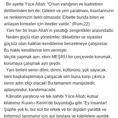
Bir ayette Yüce Allah: “O'nun varlığının ve kudretinin
delillerinden biri de: Gökleri ve yeri yaratması, lisanlarınızın
ve renklerinizin farklı olmasıdır. Elbette bunda bilen ve
anlayan kimseler için ibretler vardır.” (Rum,22)
Yani her bir lisan Allah’ın yarattığı zenginlikler arasındadır.
Neden güçlü olan yönetimler, diktatörler ve siyasiler
güçsüz olan halkları kendilerine benzetmeye çalışsınlar.
Bu hakkı kendilerine kim vermiştir.
Irkçılık yapmak ayrı, ırkını MEŞRU bir çerçevede korumak,
korumaya çalışmak ayrı şeydir.
Yani birileri senin dilini, dinini, kültürünü, yok sayacak,
seni başkalaştırmaya çalışacak sen buna karşı çıkınca
senin adın ırkçı olacak! Bu tamamen manipüledir,
ajitasyondur, kandırmacadır.
Kâinatın yaratıcısı ve tek sahibi Yüce Allah; kutsal
kitabımız Kuran-ı Kerim'de buyurduğu gibi ''Ey insanlar!
Şüphe yok ki, biz sizi bir erkek ve bir dişiden yarattık ve
birbirinizi tanımanız için sizi boylara ve kabilelere ayırdık.