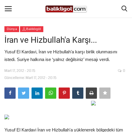
Dünya
Balıklıgöl
Giriş Yap
Kaydol
İran ve Hizbullah'a Karşı...
Anasayfa
Yusuf El Kardavi, İran ve Hizbullah’a karşı birlik olunmasını
istedi. Suriye halkına ise ‘yalnız değilsiniz’ mesajı verdi.
Köşe Yazıları
Mart 17, 2012 - 20:15
0
Güncelleme: Mart 17, 2012 - 20:15
Magazin
Şanlıurfa
Eğitim
Spor
Yusuf El Kardavi İran ve Hizbullah'a yüklenerek bölgedeki tüm