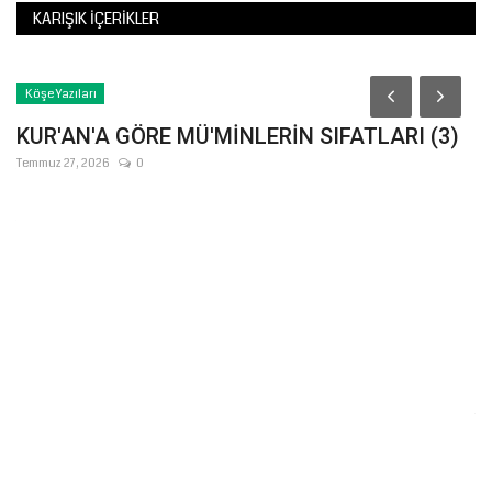
KARIŞIK İÇERIKLER
Köşe Yazıları
KUR'AN'A GÖRE MÜ'MİNLERİN SIFATLARI (3)
Temmuz 27, 2026
0
E
K
Te