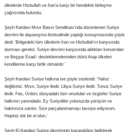
ülkelerde Hizbullah ve İran'a karşı bir hendekte birleşme
Gündem
çağrısında bulundu.
Tekno Bilim
Şeyh Kardavi Mısır Basın Sendikası'nda düzenlenen Suriye
devrimi ile dayanışma festivalinde yaptığı konuşmasında şöyle
Ekonomi
dedi: 'Bölgedeki tüm ülkelerin İran ve Hizbullah'ın karşısında
durması gerekir. Suriye devrimi karşısında aldıkları konumdan
Siyaset
ve Beşşar Esad
'ı
desteklemelerinden ötürü Arap ülkeleri
kendilerine karşı birlik olmalıdır
.
'
Galeriler
Şeyh Kardavi Suriye halkına ise şöyle seslendi: 'Yalnız
Yaşam
değilsiniz. Mısır, Suriye iledir. Libya Suriye iledir. Tunus Suriye
iledir. Fas, Ürdün; dünyadaki tüm onurlular ve özgürler Suriye
Künye
halkının yanındadır. Ey Suriyeliler yolunuzda yürüyün ve
hakkınıza sarılın. Size parçalanmamayı tavsiye ediyorum.
Sağlık
Hepiniz tek bir el olun.'
İletişim
Şeyh El Kardavi Suriye devriminin kazandığını belirterek