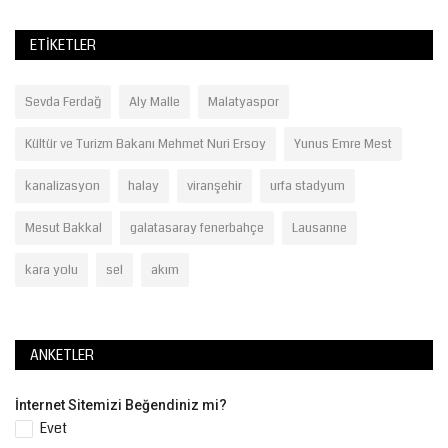
ETIKETLER
Sevda Ferdağ
Aly Malle
Malatyaspor
Kültür ve Turizm Bakanı Mehmet Nuri Ersoy
Yunus Emre Mest
kanalizasyon
halay
viranşehir
urfa stadyum
Mesut Bakkal
galatasaray fenerbahçe
Lausanne
kara yolu
sel
akım
ANKETLER
İnternet Sitemizi Beğendiniz mi?
Evet