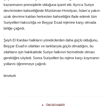
kazanmanın prensiplerle olduğuna işaret etti. Ayrıca Suriye
Kültür Sanat
devriminden bahsettiğinde Müslüman-Hıristiyan, İslam'a yakın-
uzak devrime katılan herkesten bahsettiğini ifade ederek tüm
Suriyelileri haksızlığa ve Beşşar Esad rejimine karşı olmada
birliğe çağırdı.
Şeyh El Kardavi halkların yöneticilerden daha güçlü olduğunu,
Beşşar Esad'ın silahları ve tanklarıyla güçlü olmadığını, bu
silahların işin hakikatinde Suriye halkının hizmetinde olması
gerektiğini söyledi. Sonra Suriyelileri bu rejime karşı koymanın
yollarını öğrenmeye çağırdı.
timeturk
ÖNCEKI HABER