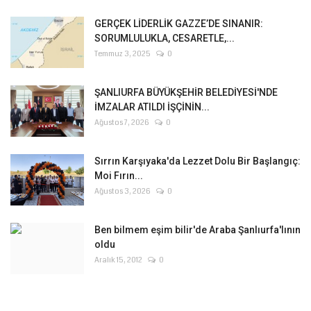
GERÇEK LİDERLİK GAZZE’DE SINANIR:
SORUMLULUKLA, CESARETLE,...
Temmuz 3, 2025
0
ŞANLIURFA BÜYÜKŞEHİR BELEDİYESİ'NDE
İMZALAR ATILDI İŞÇİNİN...
Ağustos 7, 2026
0
Sırrın Karşıyaka'da Lezzet Dolu Bir Başlangıç:
Moi Fırın...
Ağustos 3, 2026
0
Ben bilmem eşim bilir'de Araba Şanlıurfa'lının
oldu
Aralık 15, 2012
0