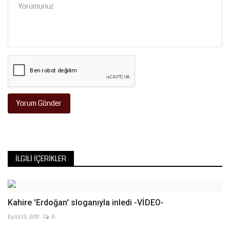
Yorum Gönder
İLGILI İÇERIKLER
Kahire 'Erdoğan' sloganıyla inledi -VİDEO-
Eylül 13, 2011
0