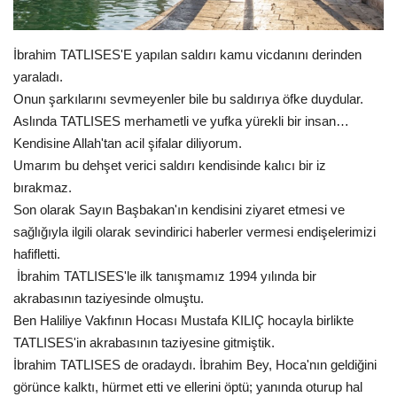
Gündem
İbrahim TATLISES'E yapılan saldırı kamu vicdanını derinden
Tekno Bilim
yaraladı.
Onun şarkılarını sevmeyenler bile bu saldırıya öfke duydular.
Ekonomi
Aslında TATLISES merhametli ve yufka yürekli bir insan…
Kendisine Allah'tan acil şifalar diliyorum.
Siyaset
Umarım bu dehşet verici saldırı kendisinde kalıcı bir iz
bırakmaz.
Galeriler
Son olarak Sayın Başbakan'ın kendisini ziyaret etmesi ve
sağlığıyla ilgili olarak sevindirici haberler vermesi endişelerimizi
hafifletti.
Yaşam
İbrahim TATLISES'le ilk tanışmamız 1994 yılında bir
akrabasının taziyesinde olmuştu.
Künye
Ben Haliliye Vakfının Hocası Mustafa KILIÇ hocayla birlikte
TATLISES'in akrabasının taziyesine gitmiştik.
Sağlık
İbrahim TATLISES de oradaydı. İbrahim Bey, Hoca'nın geldiğini
görünce kalktı, hürmet etti ve ellerini öptü; yanında oturup hal
İletişim