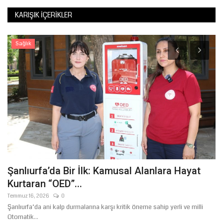
KARIŞIK İÇERIKLER
Sağlık
Şanlıurfa’da Bir İlk: Kamusal Alanlara Hayat
B
Kurtaran “OED”...
O
Temmuz 16, 2026
0
Ağ
Şanlıurfa’da ani kalp durmalarına karşı kritik öneme sahip yerli ve milli
Şa
Otomatik...
il