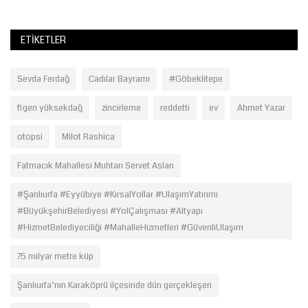
ETIKETLER
Sevda Ferdağ
Cadılar Bayramı
#Göbeklitepe
figen yüksekdağ
zincirleme
reddetti
ev
Ahmet Yazar
otopsi
Milot Rashica
Fatmacık Mahallesi Muhtarı Servet Aslan
#Şanlıurfa #Eyyübiye #KırsalYollar #UlaşımYatırımı
#BüyükşehirBelediyesi #YolÇalışması #Altyapı
#HizmetBelediyeciliği #MahalleHizmetleri #GüvenliUlaşım
75 milyar metre küp
Şanlıurfa’nın Karaköprü ilçesinde dün gerçekleşen