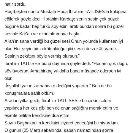
hatır sordu.
Hoş-beşten sonra Mustafa Hoca İbrahim TATLISES'in kulağına
Kültür Sanat
eğilerek şöyle dedi: "İbrahim Kardaş; senin sesin çok güzel;
bugüne kadar hep türkü söyledin; artık bundan sonra bu güzel
sesinle Kur'an ve ezan okumaya başla.
Allah'ın sana verdiği bu güzel sesi Onun yolunda kullansan iyi
olur. Her şeyin bir zekâtı olduğu gibi sesin de zekâtı vardır.
Sesinin zekâtını böyle vermiş olursun."
İbrahim TATLISES bunu duyunca şöyle dedi: "Hocam çok doğru
söylüyorsun. Ama birkaç yıl daha bana müsaade edersen iyi
olur.
İnşallah yakın zamanda o dediğini yaparım." Ben de bu
konuşmalara şahit oldum.
Aradan yıllar geçti; İbrahim TATLISES'e bu çirkin saldırı
yapılınca her kes gibi ben de onun sağlığını merak ettim ve
eşimle birlikte kendisine dua ettim.
Sayın Başbakan'ın kendisini ziyaret edeceğini bilmiyordum.
O günün (25 Mart) sabahında, sabah namazından sonra