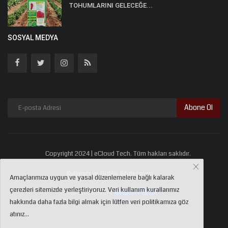
TOHUMLARINI GELECEĞE...
SOSYAL MEDYA
Abone Ol
Copyright 2024 | eCloud Tech. Tüm hakları saklıdır.
Kullanıcı ve Gizlilik Sözleşmesi
Amaçlarımıza uygun ve yasal düzenlemelere bağlı kalarak
çerezleri sitemizde yerleştiriyoruz. Veri kullanım kurallarımız
Destekleyen:
Avukat Portal
hakkında daha fazla bilgi almak için lütfen veri politikamıza göz
atınız...