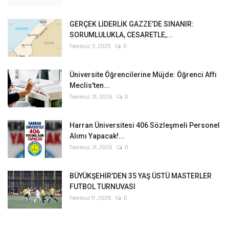
GERÇEK LİDERLİK GAZZE’DE SINANIR:
SORUMLULUKLA, CESARETLE,...
Temmuz 3, 2025
0
Üniversite Öğrencilerine Müjde: Öğrenci Affı
Meclis'ten...
Temmuz 31, 2026
0
Harran Üniversitesi 406 Sözleşmeli Personel
Alımı Yapacak!...
Temmuz 31, 2026
0
BÜYÜKŞEHİR’DEN 35 YAŞ ÜSTÜ MASTERLER
FUTBOL TURNUVASI
Temmuz 17, 2026
0