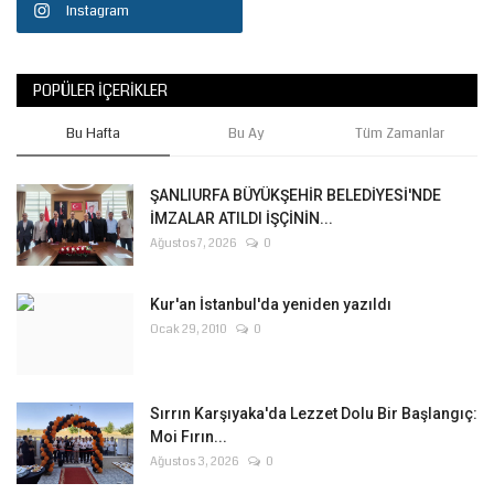
Instagram
POPÜLER İÇERIKLER
Bu Hafta
Bu Ay
Tüm Zamanlar
ŞANLIURFA BÜYÜKŞEHİR BELEDİYESİ'NDE
İMZALAR ATILDI İŞÇİNİN...
Ağustos 7, 2026
0
Kur'an İstanbul'da yeniden yazıldı
Ocak 29, 2010
0
Sırrın Karşıyaka'da Lezzet Dolu Bir Başlangıç:
Moi Fırın...
Ağustos 3, 2026
0