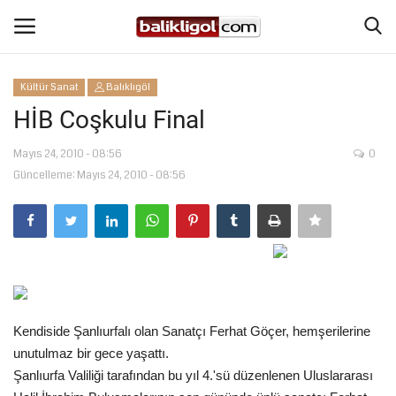
Kültür Sanat
Balıklıgöl
Giriş Yap
Kaydol
HİB Coşkulu Final
Anasayfa
Mayıs 24, 2010 - 08:56
0
Güncelleme: Mayıs 24, 2010 - 08:56
Köşe Yazıları
Magazin
Şanlıurfa
Kendiside Şanlıurfalı olan Sanatçı Ferhat Göçer, hemşerilerine
Eğitim
unutulmaz bir gece yaşattı.
Şanlıurfa Valiliği tarafından bu yıl 4.'sü düzenlenen Uluslararası
Spor