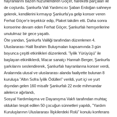
hayranlarını bazen hüzünlendiren Göçer, hareketli parçaları ile
de coşturdu. Şanlıurfa Vali Yardımcısı Şaban Erdoğan sahneye
Kültür Sanat
gelerek, kendilerini kırmayıp Şanlıurfa'ya gelip konser veren
Ferhat Göçer'e teşekkür edip, Plaket takdim etti. Daha sonra
konserine devam eden Ferhat Göçer, Şanlıurfalı hemşerilerine
unutulmaz bir gece yaşattı.
Öte yandan, Şanlıurfa Valiliği tarafından düzenlenen 4.
Uluslararası Halil İbrahim Buluşmaları kapsamında 3 gün
boyunca çeşitli etkinlikleri düzenlendi. "İyilik Yürüyüşü" ile
başlayan etkinliklerdi, Macar sanatçı Hannah Berger, Şanlıurfa
şarkılarını seslendirerek, Şanlıurfalı hayranlarına konser verdi,
Aralarında ulusal ve uluslararası alanda faaliyette bulunan 8
kuruluşa "Altın Sofra İyilik Ödülleri" verildi, yurt içi ve yurt
dışından gelen 160 misafir Şanlıurfalı 22 evde mihmandar
ailelerce ağırlandı,
Sosyal Yardımlaşma ve Dayanışma Vakfı tarafından muhtaç
oldukları tespit edilen 50 çocuğun sünnetleri yapıldı, "Yardım
Kuruluşlarının Uluslararası İlişkilerdeki Rolü" konulu konferans