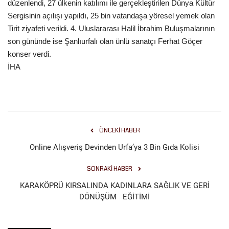
düzenlendi, 27 ülkenin katılımı ile gerçekleştirilen Dünya Kültür
Sergisinin açılışı yapıldı, 25 bin vatandaşa yöresel yemek olan
Tirit ziyafeti verildi. 4. Uluslararası Halil İbrahim Buluşmalarının
son gününde ise Şanlıurfalı olan ünlü sanatçı Ferhat Göçer
konser verdi.
İHA
ÖNCEKI HABER
Online Alışveriş Devinden Urfa’ya 3 Bin Gıda Kolisi
SONRAKI HABER
KARAKÖPRÜ KIRSALINDA KADINLARA SAĞLIK VE GERİ
DÖNÜŞÜM EĞİTİMİ