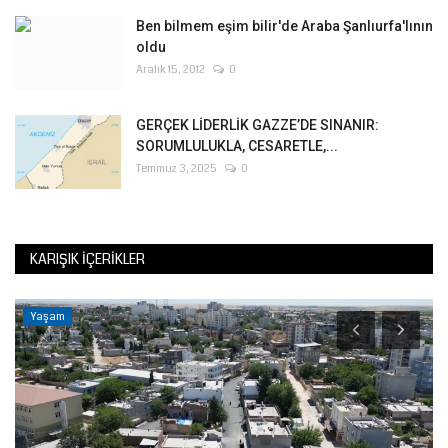
Ben bilmem eşim bilir'de Araba Şanlıurfa'lının
oldu
Aralık 15, 2012
0
GERÇEK LİDERLİK GAZZE’DE SINANIR:
SORUMLULUKLA, CESARETLE,...
Temmuz 3, 2025
0
KARIŞIK İÇERIKLER
Yaşam