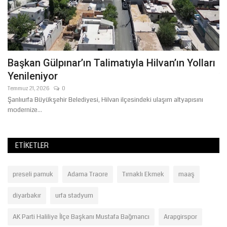
Başkan Gülpınar’ın Talimatıyla Hilvan’ın Yolları
A
Yenileniyor
Te
Şa
Temmuz 21, 2026
0
Az
Şanlıurfa Büyükşehir Belediyesi, Hilvan ilçesindeki ulaşım altyapısını
modernize...
ETIKETLER
preseli pamuk
Adama Traore
Tırnaklı Ekmek
maaş
diyarbakır
urfa stadyum
AK Parti Haliliye İlçe Başkanı Mustafa Bağmancı
Arapgirspor