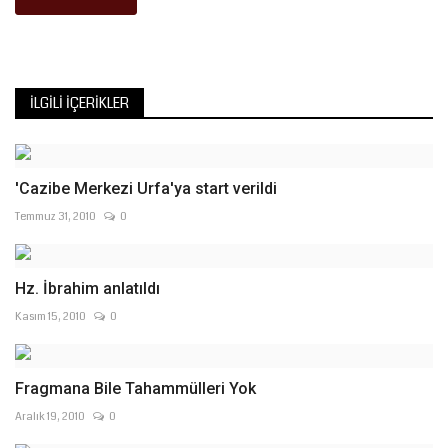
İLGILI İÇERIKLER
'Cazibe Merkezi Urfa'ya start verildi
Temmuz 31, 2010
0
Hz. İbrahim anlatıldı
Kasım 15, 2010
0
Fragmana Bile Tahammülleri Yok
Aralık 19, 2010
0