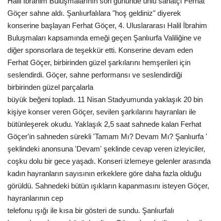
Halil İbrahim Buluşmalarının son gününde ünlü sanatçı Ferhat
Göçer sahne aldı. Şanlıurfalılara "hoş geldiniz" diyerek
Gündem
konserine başlayan Ferhat Göçer, 4. Uluslararası Halil İbrahim
Buluşmaları kapsamında emeği geçen Şanlıurfa Valiliğine ve
Tekno Bilim
diğer sponsorlara de teşekkür etti. Konserine devam eden
Ferhat Göçer, birbirinden güzel şarkılarını hemşerileri için
Ekonomi
seslendirdi. Göçer, sahne performansı ve seslendirdiği
birbirinden güzel parçalarla
Siyaset
büyük beğeni topladı. 11 Nisan Stadyumunda yaklaşık 20 bin
kişiye konser veren Göçer, sevilen şarkılarını hayranları ile
Galeriler
bütünleşerek okudu. Yaklaşık 2,5 saat sahnede kalan Ferhat
Göçer'in sahneden sürekli 'Tamam Mı? Devam Mı? Şanlıurfa '
Yaşam
şeklindeki anonsuna 'Devam' şeklinde cevap veren izleyiciler,
coşku dolu bir gece yaşadı. Konseri izlemeye gelenler arasında
Künye
kadın hayranların sayısının erkeklere göre daha fazla olduğu
görüldü. Sahnedeki bütün ışıkların kapanmasını isteyen Göçer,
Sağlık
hayranlarının cep
telefonu ışığı ile kısa bir gösteri de sundu. Şanlıurfalı
İletişim