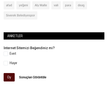
afad
yeğeni
Aly Malle
vali
para
deaş
Siverek Belediyespor
ANKETLER
İnternet Sitemizi Beğendiniz mi?
Evet
Hayır
Oy
Sonuçları Görüntüle