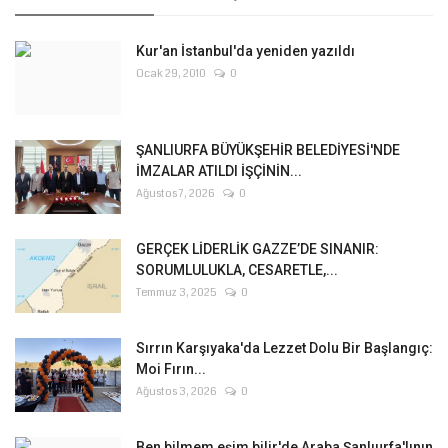
Kur'an İstanbul'da yeniden yazıldı
Ocak 29, 2010
0
ŞANLIURFA BÜYÜKŞEHİR BELEDİYESİ'NDE
İMZALAR ATILDI İŞÇİNİN...
Ağustos 7, 2026
0
GERÇEK LİDERLİK GAZZE’DE SINANIR:
SORUMLULUKLA, CESARETLE,...
Temmuz 3, 2025
0
Sırrın Karşıyaka'da Lezzet Dolu Bir Başlangıç:
Moi Fırın...
Ağustos 3, 2026
0
Ben bilmem eşim bilir'de Araba Şanlıurfa'lının