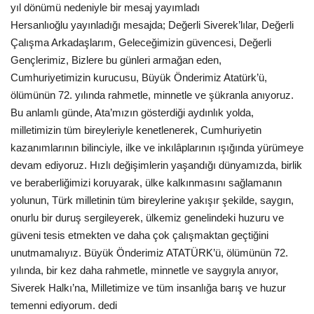
yıl dönümü nedeniyle bir mesaj yayımladı
Gündem
Hersanlıoğlu yayınladığı mesajda; Değerli Siverek’lılar, Değerli
Çalışma Arkadaşlarım, Geleceğimizin güvencesi, Değerli
Tekno Bilim
Gençlerimiz, Bizlere bu günleri armağan eden,
Cumhuriyetimizin kurucusu, Büyük Önderimiz Atatürk’ü,
Ekonomi
ölümünün 72. yılında rahmetle, minnetle ve şükranla anıyoruz.
Bu anlamlı günde, Ata’mızın gösterdiği aydınlık yolda,
Galeriler
milletimizin tüm bireyleriyle kenetlenerek, Cumhuriyetin
kazanımlarının bilinciyle, ilke ve inkılâplarının ışığında yürümeye
devam ediyoruz. Hızlı değişimlerin yaşandığı dünyamızda, birlik
Siyaset
ve beraberliğimizi koruyarak, ülke kalkınmasını sağlamanın
yolunun, Türk milletinin tüm bireylerine yakışır şekilde, saygın,
Künye
onurlu bir duruş sergileyerek, ülkemiz genelindeki huzuru ve
güveni tesis etmekten ve daha çok çalışmaktan geçtiğini
Yaşam
unutmamalıyız. Büyük Önderimiz ATATÜRK’ü, ölümünün 72.
yılında, bir kez daha rahmetle, minnetle ve saygıyla anıyor,
İletişim
Siverek Halkı’na, Milletimize ve tüm insanlığa barış ve huzur
temenni ediyorum. dedi
Sağlık