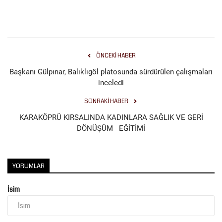
Kültür Sanat
ÖNCEKI HABER
Başkanı Gülpınar, Balıklıgöl platosunda sürdürülen çalışmaları
inceledi
SONRAKI HABER
KARAKÖPRÜ KIRSALINDA KADINLARA SAĞLIK VE GERİ
DÖNÜŞÜM EĞİTİMİ
YORUMLAR
İsim