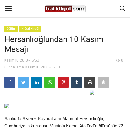
Eğitim
Balıklıgöl
Giriş Yap
Kaydol
Hersanlıoğlundan 10 Kasım
Mesajı
Anasayfa
Kasım 10, 2010 - 18:50
0
Köşe Yazıları
Güncelleme: Kasım 10, 2010 - 18:50
Şanlıurfa
Eğitim
Magazin
Şanlıurfa Siverek Kaymakamı Mahmut Hersanlıoğlu,
Spor
Cumhuriyetin kurucusu Mustafa Kemal Atatürkün ölümünün 72.