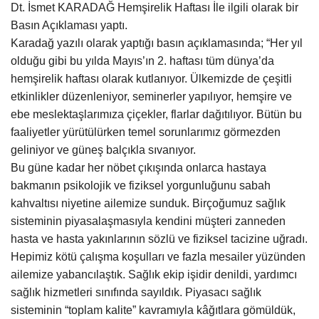
Dt. İsmet KARADAĞ Hemşirelik Haftası İle ilgili olarak bir
Gündem
Basın Açıklaması yaptı.
Karadağ yazılı olarak yaptığı basın açıklamasında; “Her yıl
Tekno Bilim
olduğu gibi bu yılda Mayıs’ın 2. haftası tüm dünya’da
hemşirelik haftası olarak kutlanıyor. Ülkemizde de çeşitli
Ekonomi
etkinlikler düzenleniyor, seminerler yapılıyor, hemşire ve
ebe meslektaşlarımıza çiçekler, flarlar dağıtılıyor. Bütün bu
Siyaset
faaliyetler yürütülürken temel sorunlarımız görmezden
geliniyor ve güneş balçıkla sıvanıyor.
Bu güne kadar her nöbet çıkışında onlarca hastaya
Galeriler
bakmanın psikolojik ve fiziksel yorgunluğunu sabah
kahvaltısı niyetine ailemize sunduk. Birçoğumuz sağlık
Yaşam
sisteminin piyasalaşmasıyla kendini müşteri zanneden
hasta ve hasta yakınlarının sözlü ve fiziksel tacizine uğradı.
Künye
Hepimiz kötü çalışma koşulları ve fazla mesailer yüzünden
ailemize yabancılaştık. Sağlık ekip işidir denildi, yardımcı
Sağlık
sağlık hizmetleri sınıfında sayıldık. Piyasacı sağlık
sisteminin “toplam kalite” kavramıyla kâğıtlara gömüldük,
İletişim