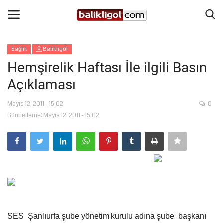
Sağlık
Balıklıgöl
Giriş Yap
Kaydol
Hemşirelik Haftası İle ilgili Basın
Açıklaması
Anasayfa
Mayıs 12, 2011 - 15:02
0
Köşe Yazıları
Güncelleme: Mayıs 12, 2011 - 15:02
Magazin
Şanlıurfa
Eğitim
Spor
SES
Şanlıurfa şube yönetim kurulu adına şube
başkanı