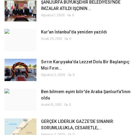
ŞANLIURFA BÜYÜKŞEHİR BELEDİYESİ'NDE
İMZALAR ATILDI İŞÇİNİN...
Ağustos 7, 2026
0
Kur'an İstanbul'da yeniden yazıldı
Ocak 29, 2010
0
Sırrın Karşıyaka'da Lezzet Dolu Bir Başlangıç:
Moi Fırın...
Ağustos 3, 2026
0
Ben bilmem eşim bilir'de Araba Şanlıurfa'lının
oldu
Aralık 15, 2012
0
GERÇEK LİDERLİK GAZZE’DE SINANIR:
SORUMLULUKLA, CESARETLE,...
Temmuz 3, 2025
0