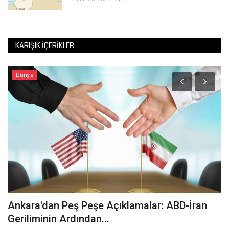
KARIŞIK İÇERIKLER
Dünya
Ankara'dan Peş Peşe Açıklamalar: ABD-İran
Ş
Geriliminin Ardından...
İ