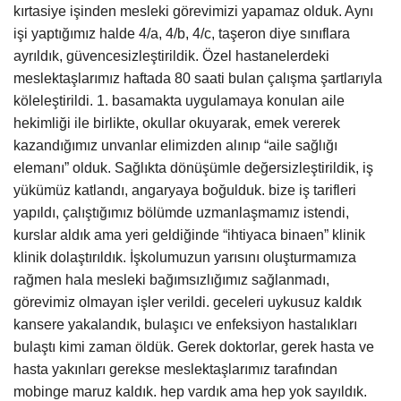
kırtasiye işinden mesleki görevimizi yapamaz olduk. Aynı
işi yaptığımız halde 4/a, 4/b, 4/c, taşeron diye sınıflara
Kültür Sanat
ayrıldık, güvencesizleştirildik. Özel hastanelerdeki
meslektaşlarımız haftada 80 saati bulan çalışma şartlarıyla
köleleştirildi. 1. basamakta uygulamaya konulan aile
hekimliği ile birlikte, okullar okuyarak, emek vererek
kazandığımız unvanlar elimizden alınıp “aile sağlığı
elemanı” olduk. Sağlıkta dönüşümle değersizleştirildik, iş
yükümüz katlandı, angaryaya boğulduk. bize iş tarifleri
yapıldı, çalıştığımız bölümde uzmanlaşmamız istendi,
kurslar aldık ama yeri geldiğinde “ihtiyaca binaen” klinik
klinik dolaştırıldık. İşkolumuzun yarısını oluşturmamıza
rağmen hala mesleki bağımsızlığımız sağlanmadı,
görevimiz olmayan işler verildi. geceleri uykusuz kaldık
kansere yakalandık, bulaşıcı ve enfeksiyon hastalıkları
bulaştı kimi zaman öldük. Gerek doktorlar, gerek hasta ve
hasta yakınları gerekse meslektaşlarımız tarafından
mobinge maruz kaldık. hep vardık ama hep yok sayıldık.