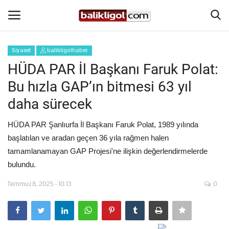
Siyaset
balikligolhaber
Giriş Yap
Kaydol
HÜDA PAR İl Başkanı Faruk Polat:
Bu hızla GAP’ın bitmesi 63 yıl
Anasayfa
daha sürecek
Köşe Yazıları
HÜDA PAR Şanlıurfa İl Başkanı Faruk Polat, 1989 yılında
başlatılan ve aradan geçen 36 yıla rağmen halen
Şanlıurfa
tamamlanamayan GAP Projesi'ne ilişkin değerlendirmelerde
bulundu.
Eğitim
Temmuz 8, 2025 - 10:13
0
Magazin
Spor