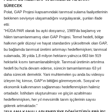
SÜRECEK
Polat, GAP Projesi kapsamındaki tarımsal sulama faaliyetlerinin
beklenen seviyeye ulaşamadığını vurgulayarak, şunları ifade
etti:
"HÜDA PAR olarak bu ayki dosyamız, 1989’da başlamış ve
hâlen tamamlanmamış olan GAP Projesi. Temel hedefi, bölge
halkının gelir düzeyi ve hayat standardını yükseltmek olan GAP,
bu bağlamda tarımsal üretimi artırmayı hedeflemişken; tarımsal
sulamada, 36 yılda 1,8 milyon hektarın yalnızca 663 bin 919
hektarlık kısmı tamamlanabilmiştir. Tarımsal üretimin artırılma
hedefi bu hızla devam ederse, sürecin tamamlanması 63 yıl
daha sürecek demektir. Yani muhtemelen şu anda bu videoyu
izleyen hiç kimse, GAP’ın bittiğini göremeyecek. Sosyal ve
ekonomik kalkınmanın sağlanması hedeflenmişken halimiz
ortadadır. İstihdam oluşturulması ve göçün azaltılması
hedeflenmişken, her yıl mevsimlik tarım işçilerinin sayısı
giderek artmaktadır."
"SULAMA KANALLARI ENERJİYE DÖNÜŞTÜRÜLEBİLİR"