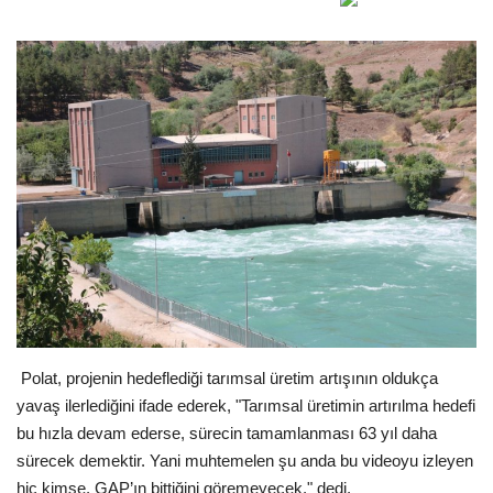
Gündem
Tekno Bilim
Ekonomi
Galeriler
Siyaset
Künye
Yaşam
Polat, projenin hedeflediği tarımsal üretim artışının oldukça
yavaş ilerlediğini ifade ederek, "Tarımsal üretimin artırılma hedefi
İletişim
bu hızla devam ederse, sürecin tamamlanması 63 yıl daha
sürecek demektir. Yani muhtemelen şu anda bu videoyu izleyen
Sağlık
hiç kimse, GAP’ın bittiğini göremeyecek." dedi.