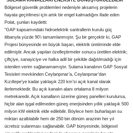
Bölgesel güvenlik problemleri nedeniyle aksamış projelerin
hayata geçirilmesi için artık bir engel kalmadığını ifade eden
Polat, şunları kaydetti:
"GAP kapsamındaki hidroelektrik santrallerin kurulu güç
itibarıyla yüzde 90’ı tamamlanmıştır. Şu bir gerçektir ki, GAP
Projesi bünyesinde en büyük başarı, elektrik üretiminde elde
edilmiştir. Ancak yapılan özelleştirmeler sonucu üretilen elektrik;
çiftçiye, sanayiciye ve halka adil bir şekilde dağıtılmadığı için
istenilen verim sağlanamamıştır. Sulama kanalının GAP Sosyal
Tesisleri mevkiinden Ceylanpınar’a, Ceylanpınar’dan
Kızıltepe’ye kadar yaklaşık 220 km’si açık kanal olarak
ilerlemektedir. Bu açık kanalın alanı ortalama 8 milyon
metrekaredir. Açık kanalların üzerine güneş panelleri kurulursa,
hiçbir alan işgal edilmeden güneş enerjisinden yıllık yaklaşık 500
milyon kW elektrik elde edilebilir. Böylece hem buharlaşan su
miktarı azaltılabilir hem de 250 bin dönüm arazinin her yıl
ücretsiz sulanması sağlanabilir. GAP bünyesinde, bölgesel