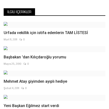
İLGILI İÇERIKLER
Urfada vekillik için istifa edenlerin TAM LİSTESİ
Mart 11, 2011
0
Başbakan 'dan Kılıçdaroğlu yorumu
Mayıs 25, 2010
0
Mehmet Atay giyimden ayıplı hediye
Şubat 4, 2011
0
Yeni Başkan Eğilmez start verdi