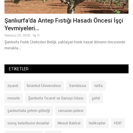
Şanlıurfa’da Antep Fıstığı Hasadı Öncesi İşçi
U
Yevmiyeleri...
G
Temmuz 25, 2026
0
Oc
Şanlıurfa Fıstık Üreticileri Birliği, yaklaşan fıstık hasat dönemi öncesinde
Şa
merakla...
ko
ETIKETLER
ziyaret
İstanbul Üniversitesi
Sambissa
istifa
mesele
Şanlıurfa Ticaret ve Sanayi Odası
şehit
şanlıurfada şehrin göbeği
ramazan pidesi
suruç belediyesi duvarlar
Mesut Bakkal
helikopter
HDP