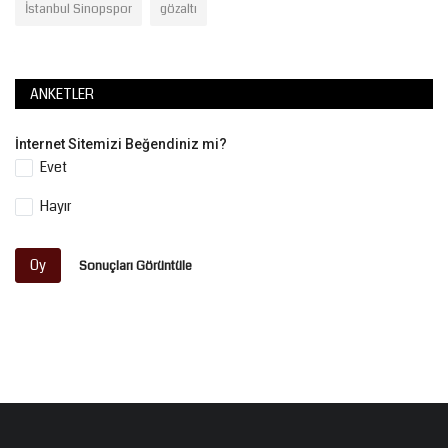
İstanbul Sinopspor
gözaltı
ANKETLER
İnternet Sitemizi Beğendiniz mi?
Evet
Hayır
Oy
Sonuçları Görüntüle