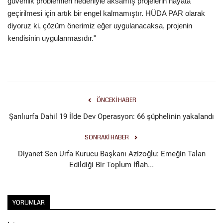
güvenlik problemleri nedeniyle aksamış projelerin hayata
geçirilmesi için artık bir engel kalmamıştır. HÜDA PAR olarak
diyoruz ki, çözüm önerimiz eğer uygulanacaksa, projenin
kendisinin uygulanmasıdır."
ÖNCEKI HABER
Şanlıurfa Dahil 19 İlde Dev Operasyon: 66 şüphelinin yakalandı
SONRAKI HABER
Diyanet Sen Urfa Kurucu Başkanı Azizoğlu: Emeğin Talan
Edildiği Bir Toplum İflah...
YORUMLAR