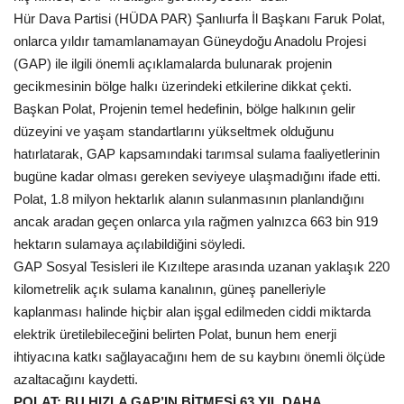
Hür Dava Partisi (HÜDA PAR) Şanlıurfa İl Başkanı Faruk Polat,
Kültür Sanat
onlarca yıldır tamamlanamayan Güneydoğu Anadolu Projesi
(GAP) ile ilgili önemli açıklamalarda bulunarak projenin
gecikmesinin bölge halkı üzerindeki etkilerine dikkat çekti.
Başkan Polat, Projenin temel hedefinin, bölge halkının gelir
düzeyini ve yaşam standartlarını yükseltmek olduğunu
hatırlatarak, GAP kapsamındaki tarımsal sulama faaliyetlerinin
bugüne kadar olması gereken seviyeye ulaşmadığını ifade etti.
Polat, 1.8 milyon hektarlık alanın sulanmasının planlandığını
ancak aradan geçen onlarca yıla rağmen yalnızca 663 bin 919
hektarın sulamaya açılabildiğini söyledi.
GAP Sosyal Tesisleri ile Kızıltepe arasında uzanan yaklaşık 220
kilometrelik açık sulama kanalının, güneş panelleriyle
kaplanması halinde hiçbir alan işgal edilmeden ciddi miktarda
elektrik üretilebileceğini belirten Polat, bunun hem enerji
ihtiyacına katkı sağlayacağını hem de su kaybını önemli ölçüde
azaltacağını kaydetti.
POLAT: BU HIZLA GAP’IN BİTMESİ 63 YIL DAHA