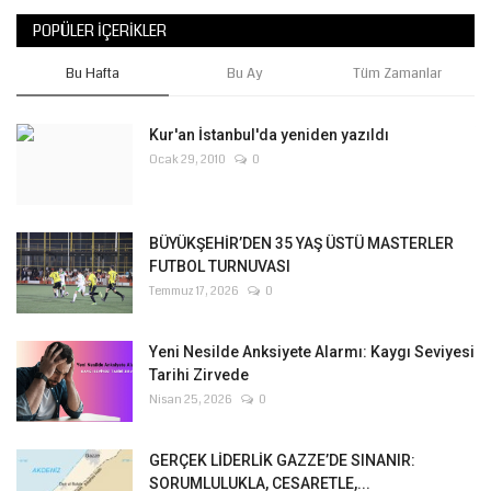
POPÜLER İÇERIKLER
Bu Hafta
Bu Ay
Tüm Zamanlar
Kur'an İstanbul'da yeniden yazıldı
Ocak 29, 2010
0
BÜYÜKŞEHİR’DEN 35 YAŞ ÜSTÜ MASTERLER
FUTBOL TURNUVASI
Temmuz 17, 2026
0
Yeni Nesilde Anksiyete Alarmı: Kaygı Seviyesi
Tarihi Zirvede
Nisan 25, 2026
0
GERÇEK LİDERLİK GAZZE’DE SINANIR:
SORUMLULUKLA, CESARETLE,...