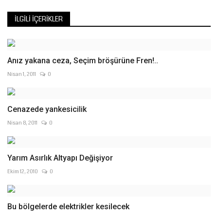
İLGILI İÇERIKLER
Anız yakana ceza, Seçim bröşürüne Fren!..
Nisan 1, 2011
0
Cenazede yankesicilik
Nisan 8, 2011
0
Yarım Asırlık Altyapı Değişiyor
Ekim 12, 2010
0
Bu bölgelerde elektrikler kesilecek