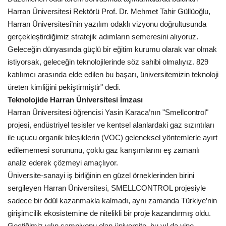
Harran Üniversitesi Rektörü Prof. Dr. Mehmet Tahir Güllüoğlu,
Harran Üniversitesi’nin yazılım odaklı vizyonu doğrultusunda
gerçekleştirdiğimiz stratejik adımların semeresini alıyoruz.
Geleceğin dünyasında güçlü bir eğitim kurumu olarak var olmak
istiyorsak, geleceğin teknolojilerinde söz sahibi olmalıyız. 829
katılımcı arasında elde edilen bu başarı, üniversitemizin teknoloji
üreten kimliğini pekiştirmiştir" dedi.
Teknolojide Harran Üniversitesi İmzası
Harran Üniversitesi öğrencisi Yasin Karaca’nın "Smellcontrol"
projesi, endüstriyel tesisler ve kentsel alanlardaki gaz sızıntıları
ile uçucu organik bileşiklerin (VOC) geleneksel yöntemlerle ayırt
edilememesi sorununu, çoklu gaz karışımlarını eş zamanlı
analiz ederek çözmeyi amaçlıyor.
Üniversite-sanayi iş birliğinin en güzel örneklerinden birini
sergileyen Harran Üniversitesi, SMELLCONTROL projesiyle
sadece bir ödül kazanmakla kalmadı, aynı zamanda Türkiye’nin
girişimcilik ekosistemine de nitelikli bir proje kazandırmış oldu.
Geçtiğimiz yılın şampiyonu olan üniversite, bu yıl da yine