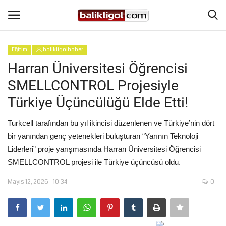
Eğitim
balikligolhaber
Giriş Yap
Kaydol
Harran Üniversitesi Öğrencisi
SMELLCONTROL Projesiyle
Anasayfa
Türkiye Üçüncülüğü Elde Etti!
Köşe Yazıları
Turkcell tarafından bu yıl ikincisi düzenlenen ve Türkiye’nin dört
bir yanından genç yetenekleri buluşturan “Yarının Teknoloji
Magazin
Liderleri” proje yarışmasında Harran Üniversitesi Öğrencisi
SMELLCONTROL projesi ile Türkiye üçüncüsü oldu.
Şanlıurfa
Mayıs 12, 2026 - 10:34
0
Eğitim
Spor