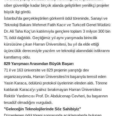
siber güvenliğe kadar birçok alanda geliştirilen yenilikçi projeler
Kültür Sanat
büyük ilgi gördü.
İstanbul’da gerçekleştirilen görkemli ödül töreninde, Sanayi ve
Teknoloji Bakanı Mehmet Fatih Kacır ve Turkcell Genel Müdürü
Dr. Ali Taha Koç’un katılımıyla gençlere toplam 3 milyon 300 bin
TL ödül dağıtıldı. Geçtiğimiz yıl aynı yarışmada birincilik
kürsüsüne çıkan Harran Üniversitesi, bu yıl da elde ettiği
üçüncülük derecesiyle yazılım ve teknoloji alanındaki istikrarını
kanıtlamış oldu.
829 Yarışmacı Arasından Büyük Başarı
71 il ve 163 üniversite ve 829 projenin yarıştığı dev
organizasyonda, Harran Üniversitesi'ni başarıyla temsil eden
Yasin Karaca, ödülünü protokol üyelerinin elinden aldı. Törene
katılarak Karaca’yı yalnız bırakmayan Harran Üniversitesi
Rektör Yardımcısı Prof. Dr. Abdulcenap Cevheri, bu başarının
tesadüf olmadığını vurguladı.
"Geleceğin Teknolojilerinde Söz Sahibiyiz"
Düzenlenen ödül töreni sonrasında açıklamalarda bulunan