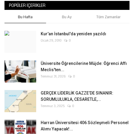
POPÜLER İÇERIKLER
Bu Hafta
Bu Ay
Tüm Zamanlar
Kur'an İstanbul'da yeniden yazıldı
Ocak 29, 2010
0
Üniversite Öğrencilerine Müjde: Öğrenci Affı
Meclis'ten...
Temmuz 31, 2026
0
GERÇEK LİDERLİK GAZZE’DE SINANIR:
SORUMLULUKLA, CESARETLE,...
Temmuz 3, 2025
0
Harran Üniversitesi 406 Sözleşmeli Personel
Alımı Yapacak!...