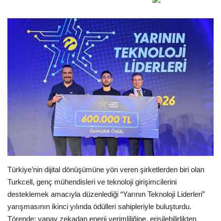
Gündem
Tekno Bilim
Ekonomi
Siyaset
Galeriler
Yaşam
Künye
Türkiye’nin dijital dönüşümüne yön veren şirketlerden biri olan
Turkcell, genç mühendisleri ve teknoloji girişimcilerini
Sağlık
desteklemek amacıyla düzenlediği “Yarının Teknoloji Liderleri”
yarışmasının ikinci yılında ödülleri sahipleriyle buluşturdu.
İletişim
Törende; yapay zekadan enerji verimliliğine, erişilebilirlikten