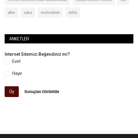
altın
vaka
motosiklet
istifa
ANKETLER
İnternet Sitemizi Beğendiniz mi?
Evet
Hayır
Oy
Sonuçları Görüntüle