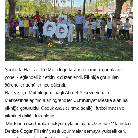
Gündem
Tekno Bilim
Ekonomi
Galeriler
Şanlıurfa Haliliye İlçe Müftülüğü tarafından minik çocuklara
Siyaset
yönelik eğlenceli bir etkinlik düzenlendi. Pikniğe götürülen
öğrenciler gönüllerince eğlendi.
Künye
Haliliye İlçe Müftülüğüne bağlı Ahmet Yesevi Gençlik
Merkezinde eğitim alan öğrenciler Cumhuriyet Mesire alanına
Yaşam
pikniğe götürüldü. Çocuklara uçurtma şenliği, futbol maçı ve
piknik etkinliği düzenlendi.
Sağlık
Miniklerin uçurtmaları gökyüzüyle buluştu. Üzerinde “Nehirden
Denize Özgür Filistin” yazılı uçurtmalar semaya yükselirken,
İletişim