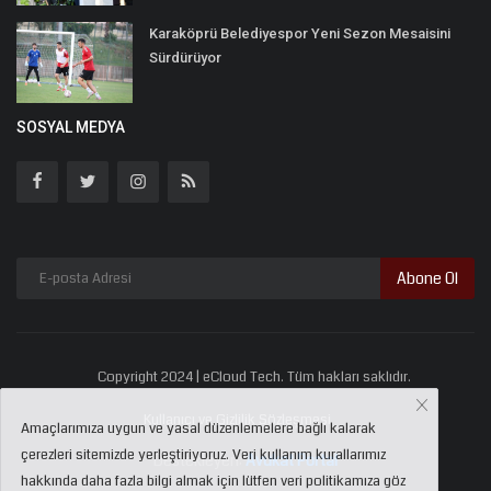
Karaköprü Belediyespor Yeni Sezon Mesaisini
Sürdürüyor
SOSYAL MEDYA
Abone Ol
Copyright 2024 | eCloud Tech. Tüm hakları saklıdır.
Kullanıcı ve Gizlilik Sözleşmesi
Amaçlarımıza uygun ve yasal düzenlemelere bağlı kalarak
çerezleri sitemizde yerleştiriyoruz. Veri kullanım kurallarımız
Destekleyen:
Avukat Portal
hakkında daha fazla bilgi almak için lütfen veri politikamıza göz