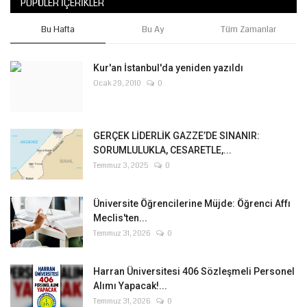
POPÜLER İÇERIKLER
Bu Hafta
Bu Ay
Tüm Zamanlar
Kur'an İstanbul'da yeniden yazıldı
Ocak 29, 2010
0
GERÇEK LİDERLİK GAZZE’DE SINANIR:
SORUMLULUKLA, CESARETLE,...
Temmuz 3, 2025
0
Üniversite Öğrencilerine Müjde: Öğrenci Affı
Meclis'ten...
Temmuz 31, 2026
0
Harran Üniversitesi 406 Sözleşmeli Personel
Alımı Yapacak!...
Temmuz 31, 2026
0