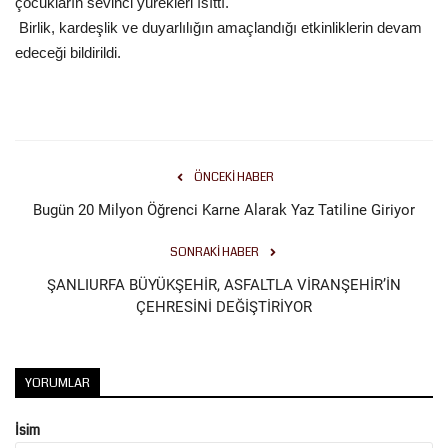
çocukların sevinci yürekleri ısıttı.
Birlik, kardeşlik ve duyarlılığın amaçlandığı etkinliklerin devam
Kültür Sanat
edeceği bildirildi.
ÖNCEKI HABER
Bugün 20 Milyon Öğrenci Karne Alarak Yaz Tatiline Giriyor
SONRAKI HABER
ŞANLIURFA BÜYÜKŞEHİR, ASFALTLA VİRANŞEHİR’İN
ÇEHRESİNİ DEĞİŞTİRİYOR
YORUMLAR
İsim