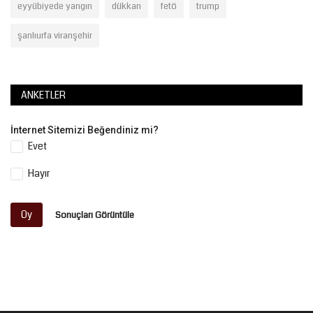
eyyübiyede yangın
dükkan
fetö
trump
şanlıurfa viranşehir
ANKETLER
İnternet Sitemizi Beğendiniz mi?
Evet
Hayır
Oy
Sonuçları Görüntüle