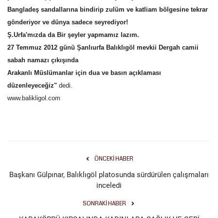
Bangladeş sandallarına bindirip zulüm ve katliam bölgesine tekrar
gönderiyor ve dünya sadece seyrediyor!
Ş.Urfa'mızda da Bir şeyler yapmamız lazım.
27 Temmuz 2012 günü Şanlıurfa Balıklıgöl mevkii Dergah camii
sabah namazı çıkışında
Arakanlı Müslümanlar için dua ve basın açıklaması
düzenleyeceğiz"
dedi.
www.balikligol.com
ÖNCEKI HABER
Başkanı Gülpınar, Balıklıgöl platosunda sürdürülen çalışmaları
inceledi
SONRAKI HABER