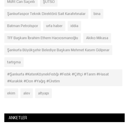
Müfit Can Saçıntı
ŞUTSO
Şanlıurfaspor Teknik Direktörü Sait Karafırtınalar
bina
Batman Petrolspor
urfa haber
iddia
TFF Başkanı İbrahim Ethem Hacıosmanoğlu
Akiko Mikasa
Şanlıurfa Büyükşehir Belediye Başkanı Mehmet Kasım Gülpınar
tartışma
#Şanlıurfa #KetenKöynekFıstığı #Fıstık #Çiftçi #Tarım #Hasat
#Kuraklık #Don #Yağış #Üretim
ekim
alev
altyapı
ANKETLER