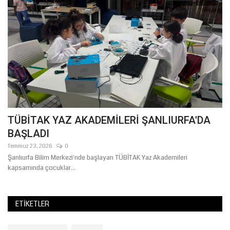
B
T
Te
TÜBİTAK YAZ AKADEMİLERİ ŞANLIURFA'DA
BAŞLADI
Temmuz 23, 2026
0
Şanlıurfa Bilim Merkezi'nde başlayan TÜBİTAK Yaz Akademileri
kapsamında çocuklar...
ETIKETLER