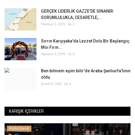
GERÇEK LİDERLİK GAZZE’DE SINANIR:
SORUMLULUKLA, CESARETLE,...
Temmuz 3, 2025
0
Sırrın Karşıyaka'da Lezzet Dolu Bir Başlangıç:
Moi Fırın...
Ağustos 3, 2026
0
Ben bilmem eşim bilir'de Araba Şanlıurfa'lının
oldu
Aralık 15, 2012
0
KARIŞIK İÇERIKLER
Kültür Sanat
K