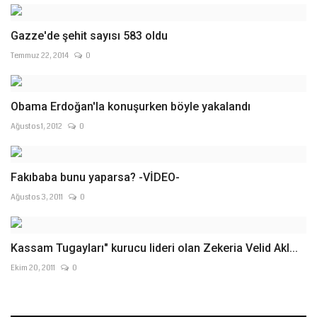
Gazze'de şehit sayısı 583 oldu
Temmuz 22, 2014
0
Obama Erdoğan'la konuşurken böyle yakalandı
Ağustos 1, 2012
0
Fakıbaba bunu yaparsa? -VİDEO-
Ağustos 3, 2011
0
Kassam Tugayları" kurucu lideri olan Zekeria Velid Akl...
Ekim 20, 2011
0