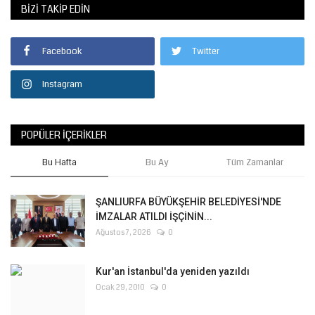
BIZI TAKIP EDIN
Facebook
Twitter
Instagram
POPÜLER İÇERIKLER
Bu Hafta
Bu Ay
Tüm Zamanlar
ŞANLIURFA BÜYÜKŞEHİR BELEDİYESİ'NDE
İMZALAR ATILDI İŞÇİNİN...
Ağustos 7, 2026
0
Kur'an İstanbul'da yeniden yazıldı
Ocak 29, 2010
0