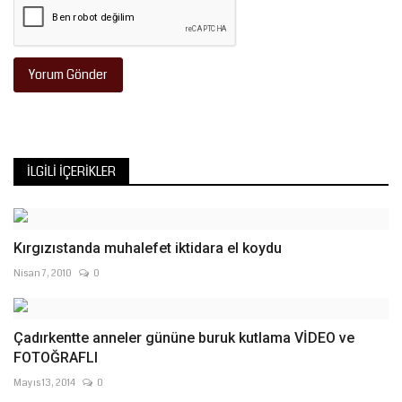
Yorum Gönder
İLGILI İÇERIKLER
Kırgızıstanda muhalefet iktidara el koydu
Nisan 7, 2010
0
Çadırkentte anneler gününe buruk kutlama VİDEO ve
FOTOĞRAFLI
Mayıs 13, 2014
0