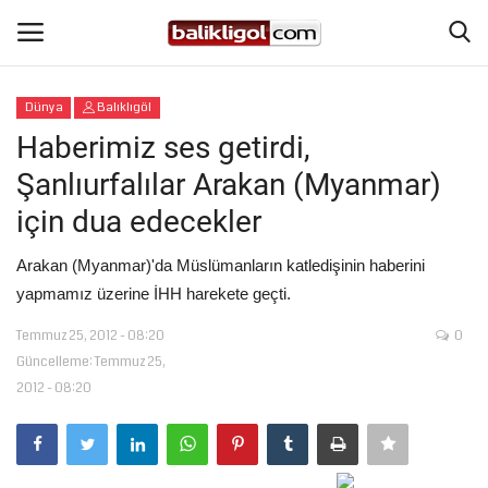
Dünya
Balıklıgöl
Giriş Yap
Kaydol
Haberimiz ses getirdi,
Şanlıurfalılar Arakan (Myanmar)
Anasayfa
için dua edecekler
Köşe Yazıları
Arakan (Myanmar)'da Müslümanların katledişinin haberini
yapmamız üzerine İHH harekete geçti.
Magazin
Temmuz 25, 2012 - 08:20
0
Şanlıurfa
Güncelleme: Temmuz 25,
2012 - 08:20
Eğitim
Spor