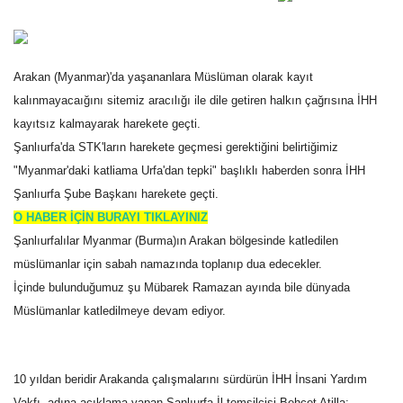
Gündem
Tekno Bilim
Arakan (Myanmar)'da yaşananlara Müslüman olarak kayıt
kalınmayacaığını sitemiz aracılığı ile dile getiren halkın çağrısına İHH
Ekonomi
kayıtsız kalmayarak harekete geçti.
Şanlıurfa'da STK'ların harekete geçmesi gerektiğini belirtiğimiz
Siyaset
"Myanmar'daki katliama Urfa'dan tepki" başlıklı haberden sonra İHH
Şanlıurfa Şube Başkanı harekete geçti.
Galeriler
O HABER İÇİN BURAYI TIKLAYINIZ
Şanlıurfalılar Myanmar (Burma)ın Arakan bölgesinde katledilen
Yaşam
müslümanlar için sabah namazında toplanıp dua edecekler.
İçinde bulunduğumuz şu Mübarek Ramazan ayında bile dünyada
Künye
Müslümanlar katledilmeye devam ediyor.
Sağlık
10 yıldan beridir Arakanda çalışmalarını sürdürün İHH İnsani Yardım
İletişim
Vakfı adına açıklama yapan Şanlıurfa İl temsilcisi Behçet Atilla;