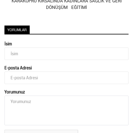
KARAKÖPRÜ KIRSALINDA KADINLARA SAĞLIK VE GERİ
DÖNÜŞÜM EĞİTİMİ
YORUMLAR
İsim
E-posta Adresi
Yorumunuz