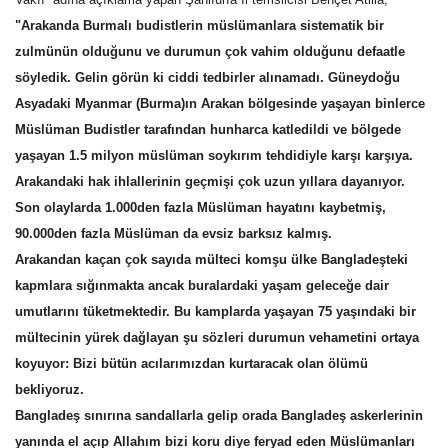
"Arakanda Burmalı budistlerin müslümanlara sistematik bir
Kültür Sanat
zulmünün olduğunu ve durumun çok vahim olduğunu defaatle
söyledik. Gelin görün ki ciddi tedbirler alınamadı. Güneydoğu
Asyadaki Myanmar (Burma)ın Arakan bölgesinde yaşayan binlerce
Müslüman Budistler tarafından hunharca katledildi ve bölgede
yaşayan 1.5 milyon müslüman soykırım tehdidiyle karşı karşıya.
Arakandaki hak ihlallerinin geçmişi çok uzun yıllara dayanıyor.
Son olaylarda 1.000den fazla Müslüman hayatını kaybetmiş,
90.000den fazla Müslüman da evsiz barksız kalmış.
Arakandan kaçan çok sayıda mülteci komşu ülke Bangladeşteki
kapmlara sığınmakta ancak buralardaki yaşam geleceğe dair
umutlarını tüketmektedir. Bu kamplarda yaşayan 75 yaşındaki bir
mültecinin yürek dağlayan şu sözleri durumun vehametini ortaya
koyuyor: Bizi bütün acılarımızdan kurtaracak olan ölümü
bekliyoruz.
Bangladeş sınırına sandallarla gelip orada Bangladeş askerlerinin
yanında el açıp Allahım bizi koru diye feryad eden Müslümanları