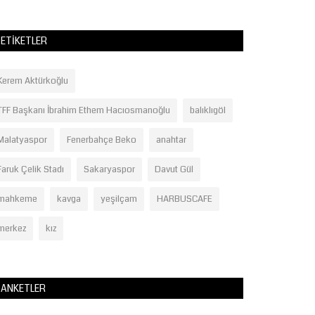
ETIKETLER
Kerem Aktürkoğlu
TFF Başkanı İbrahim Ethem Hacıosmanoğlu
balıklıgöl
Malatyaspor
Fenerbahçe Beko
anahtar
Faruk Çelik Stadı
Sakaryaspor
Davut Gül
mahkeme
kavga
yeşilçam
HARBUSCAFE
merkez
kız
ANKETLER