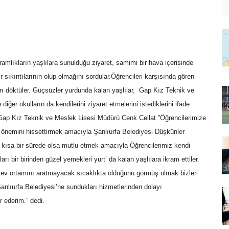
kramlıkların yaşlılara sunulduğu ziyaret, samimi bir hava içerisinde
r sıkıntılarının olup olmağını sordular.
Öğrencileri karşısında gören
ları döktüler. Güçsüzler yurdunda kalan yaşlılar, Gap Kız Teknik ve
diğer okulların da kendilerini ziyaret etmelerini istediklerini ifade
an Gap Kız Teknik ve Meslek Lisesi Müdürü Cenk Cellat ”Öğrencilerimize
n önemini hissettirmek amacıyla Şanlıurfa Belediyesi Düşkünler
rı kısa bir sürede olsa mutlu etmek amacıyla Öğrencilerimiz kendi
kları bir birinden güzel yemekleri yurt’ da kalan yaşlılara ikram ettiler.
 ev ortamını aratmayacak sıcaklıkta olduğunu görmüş olmak bizleri
anlıurfa Belediyesi’ne sundukları hizmetlerinden dolayı
r ederim.” dedi.