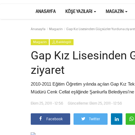
ANASAYFA
KÖŞE YAZILARI
MAGAZIN
Anasayfa
Magazin
Gap Kız Lisesinden Güçsüzler Yurduna ziyare
Magazin
Balıklıgöl
Gap Kız Lisesinden 
ziyaret
2010-2011 Eğitim Öğretim yılında açılan Gap Kız Tekn
Müdürü Cenk Cellat eşliğinde Şanlıurfa Belediyesi'ne b
Ekim 25, 2011 - 12:56
Güncelleme: Ekim 25, 2011 - 12:56
Facebook
Twitter