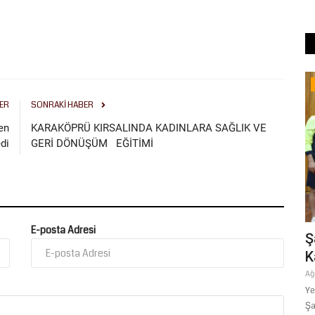
Spor
ER
SONRAKI HABER
en
KARAKÖPRÜ KIRSALINDA KADINLARA SAĞLIK VE
İ,
di
GERİ DÖNÜŞÜM EĞİTİMİ
E-posta Adresi
Karaköprü Belediyespor Yeni Sezon
Ş
Mesaisini Sürdürüyor
K
Temmuz 21, 2026
0
Ağ
Ye
Şa