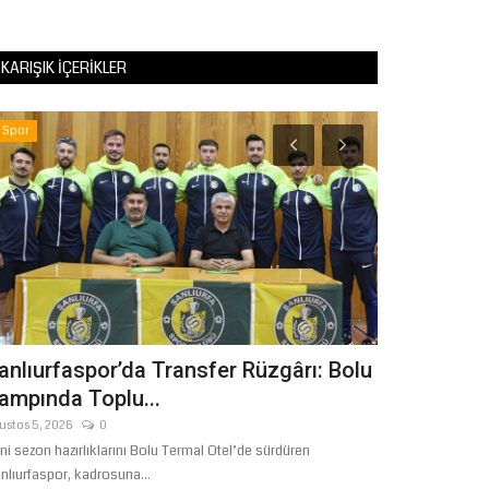
KARIŞIK İÇERIKLER
Spor
Dünya
anlıurfaspor’da Transfer Rüzgârı: Bolu
Ankara'dan
ampında Toplu...
İran Gerili
ustos 5, 2026
0
Haziran 15, 2026
ni sezon hazırlıklarını Bolu Termal Otel’de sürdüren
ABD-İran arasındak
nlıurfaspor, kadrosuna...
Ankara'dan peş pe