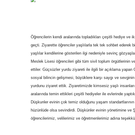
Öğrencilerin kendi aralarında topladıkları çeşitli hediye ve i
geçti. Ziyarette öğrenciler yaşlılarla tek tek sohbet ederek bi
yaşlılar kendilerine gösterilen ilgi nedeniyle sevinç gözyaş
Meslek Lisesi öğrencileri gibi tüm sivil toplum örgütlerinin ve 
ettiler.
Güçsüzler yurdu ziyareti ile ilgili bir açıklama yap
sosyal bilincin gelişmesi, büyüklere karşı saygı ve sevgini
yurdunu ziyaret ettik. Ziyaretimizde kimsesiz yaşlı insanla
aralarında temin ettikleri çeşitli hediyeler ile evlerinde yaptı
Düşkunler evinin çok temiz olduğunu yaşam standartlarının
hüzünlüde olsa sevindirdi. Düşkünler evinin yönetimine ve Ş
öğrencilerimiz, velilerimiz ve öğretmenlerimiz adına teşekkü