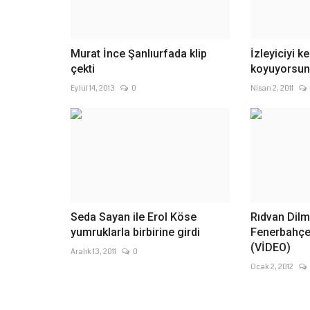
Murat İnce Şanlıurfada klip
İzleyiciyi k
çekti
koyuyorsu
Eylül 14, 2013
0
Nisan 2, 2011
Seda Sayan ile Erol Köse
Rıdvan Dilm
yumruklarla birbirine girdi
Fenerbahçe 
(VİDEO)
Aralık 13, 2011
0
Ocak 2, 2012