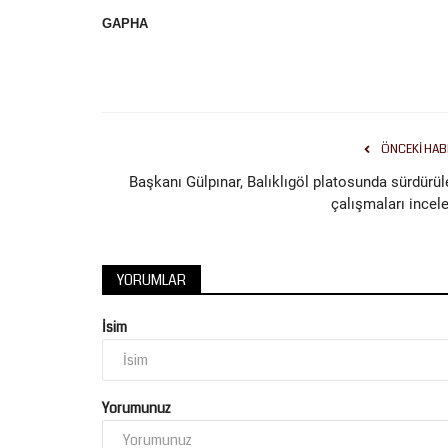
GAPHA
Köşe Yazıları
ÖNCEKI HAB
BAĞLILARININ “BABO”SU:
Başkanı Gülpınar, Balıklıgöl platosunda sürdürül
ABDÜLHEKİM TAŞKIN, ŞECERES
çalışmaları incele
BABASI...
Temmuz 16, 2026
0
YORUMLAR
İsim
Yorumunuz