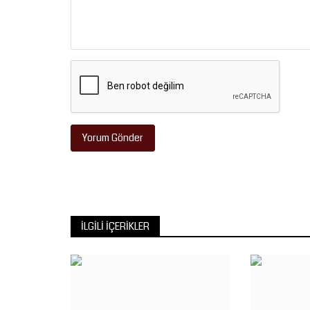
Yorum Gönder
İLGILI İÇERIKLER