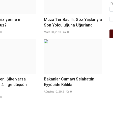
İ
eriz yerine mi
Muzaffer Badıllı, Göz Yaşlarıyla
nuz?
Son Yolculuğuna Uğurlandı
0
Mart 30, 2013
0
en; Şike varsa
Bakanlar Cumayı Selahattin
4. lige düşsün
Eyyübide Kıldılar
Ağustos 10, 2012
0
0