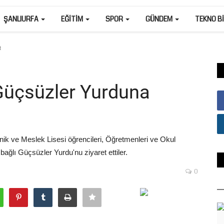
ŞANLIURFA
EĞITIM
SPOR
GÜNDEM
TEKNO B
t
Güçsüzler Yurduna
ik ve Meslek Lisesi öğrencileri, Öğretmenleri ve Okul
ağlı Güçsüzler Yurdu'nu ziyaret ettiler.
0