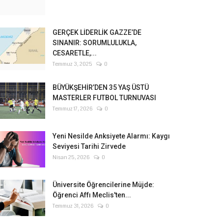
GERÇEK LİDERLİK GAZZE’DE
SINANIR: SORUMLULUKLA,
CESARETLE,...
Temmuz 3, 2025
0
BÜYÜKŞEHİR’DEN 35 YAŞ ÜSTÜ
MASTERLER FUTBOL TURNUVASI
Temmuz 17, 2026
0
Yeni Nesilde Anksiyete Alarmı: Kaygı
Seviyesi Tarihi Zirvede
Nisan 25, 2026
0
Üniversite Öğrencilerine Müjde:
Öğrenci Affı Meclis'ten...
Temmuz 31, 2026
0