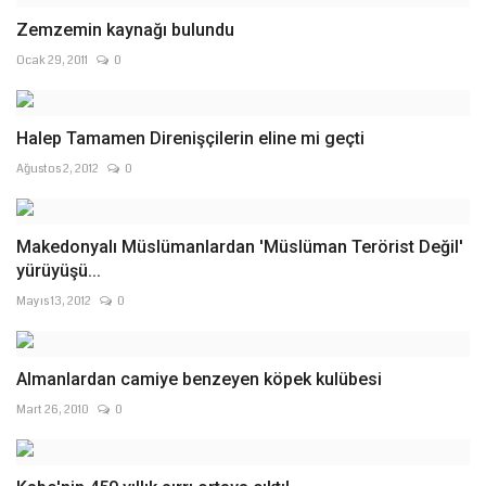
Zemzemin kaynağı bulundu
Ocak 29, 2011
0
Halep Tamamen Direnişçilerin eline mi geçti
Ağustos 2, 2012
0
Makedonyalı Müslümanlardan 'Müslüman Terörist Değil'
yürüyüşü...
Mayıs 13, 2012
0
Almanlardan camiye benzeyen köpek kulübesi
Mart 26, 2010
0