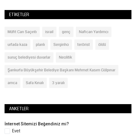
ETIKETLER
Müfit Can Saçıntı
israil
genç
Nafican Yardımcı
urfada kaza
planlı
Serginho
terörist
öldü
suruç belediyesi duvarlar
Neolitik
Şanlıurfa Büyükşehir Belediye Başkanı Mehmet Kasım Gülpınar
amca
Safa Kınalı
3 yaralı
ANKETLER
İnternet Sitemizi Beğendiniz mi?
Evet