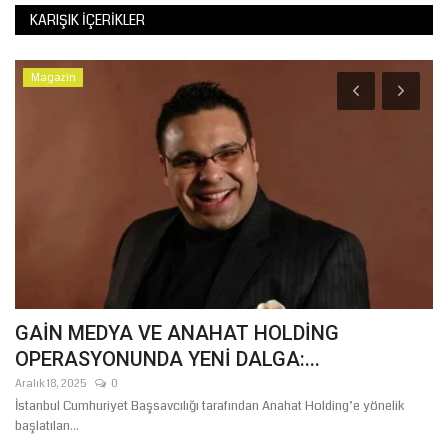
KARIŞIK İÇERIKLER
Magazin
GAİN MEDYA VE ANAHAT HOLDİNG
Ş
OPERASYONUNDA YENİ DALGA:...
B
Aralık 18, 2025
0
Te
İstanbul Cumhuriyet Başsavcılığı tarafından Anahat Holding’e yönelik
Şa
başlatılan...
"H