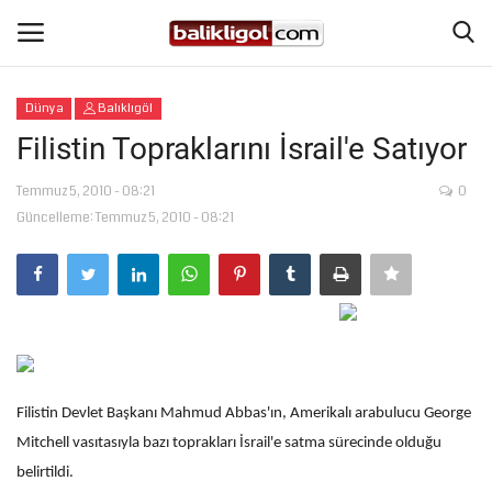
Dünya
Balıklıgöl
Giriş Yap
Kaydol
Filistin Topraklarını İsrail'e Satıyor
Anasayfa
Temmuz 5, 2010 - 08:21
0
Güncelleme: Temmuz 5, 2010 - 08:21
Köşe Yazıları
Magazin
Şanlıurfa
Filistin Devlet Başkanı Mahmud Abbas'ın, Amerikalı arabulucu George
Eğitim
Mitchell vasıtasıyla bazı toprakları İsrail'e satma sürecinde olduğu
Spor
belirtildi.