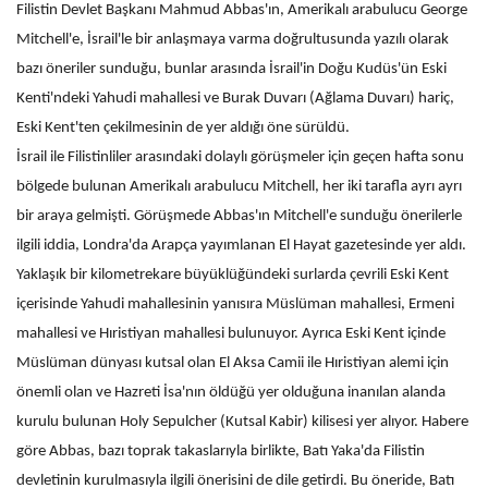
Filistin Devlet Başkanı Mahmud Abbas'ın, Amerikalı arabulucu George
Gündem
Mitchell'e, İsrail'le bir anlaşmaya varma doğrultusunda yazılı olarak
bazı öneriler sunduğu, bunlar arasında İsrail'in Doğu Kudüs'ün Eski
Tekno Bilim
Kenti'ndeki Yahudi mahallesi ve Burak Duvarı (Ağlama Duvarı) hariç,
Eski Kent'ten çekilmesinin de yer aldığı öne sürüldü.
Ekonomi
İsrail ile Filistinliler arasındaki dolaylı görüşmeler için geçen hafta sonu
bölgede bulunan Amerikalı arabulucu Mitchell, her iki tarafla ayrı ayrı
Siyaset
bir araya gelmişti. Görüşmede Abbas'ın Mitchell'e sunduğu önerilerle
ilgili iddia, Londra'da Arapça yayımlanan El Hayat gazetesinde yer aldı.
Galeriler
Yaklaşık bir kilometrekare büyüklüğündeki surlarda çevrili Eski Kent
içerisinde Yahudi mahallesinin yanısıra Müslüman mahallesi, Ermeni
Yaşam
mahallesi ve Hıristiyan mahallesi bulunuyor. Ayrıca Eski Kent içinde
Müslüman dünyası kutsal olan El Aksa Camii ile Hıristiyan alemi için
Künye
önemli olan ve Hazreti İsa'nın öldüğü yer olduğuna inanılan alanda
kurulu bulunan Holy Sepulcher (Kutsal Kabir) kilisesi yer alıyor. Habere
Sağlık
göre Abbas, bazı toprak takaslarıyla birlikte, Batı Yaka'da Filistin
İletişim
devletinin kurulmasıyla ilgili önerisini de dile getirdi. Bu öneride, Batı