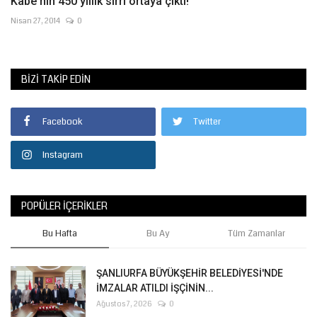
Kabe'nin 450 yıllık sırrı ortaya çıktı!
Nisan 27, 2014
0
BIZI TAKIP EDIN
Facebook
Twitter
Instagram
POPÜLER İÇERIKLER
Bu Hafta
Bu Ay
Tüm Zamanlar
ŞANLIURFA BÜYÜKŞEHİR BELEDİYESİ'NDE
İMZALAR ATILDI İŞÇİNİN...
Ağustos 7, 2026
0