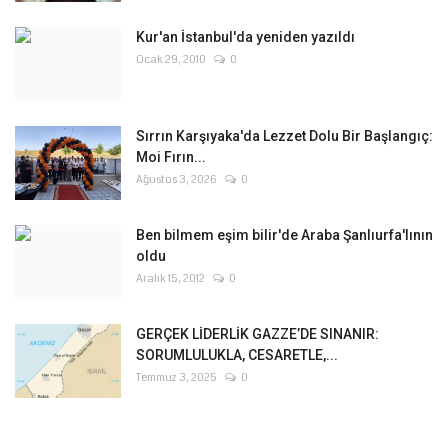
Kur'an İstanbul'da yeniden yazıldı
Ocak 29, 2010
0
Sırrın Karşıyaka'da Lezzet Dolu Bir Başlangıç:
Moi Fırın...
Ağustos 3, 2026
0
Ben bilmem eşim bilir'de Araba Şanlıurfa'lının
oldu
Aralık 15, 2012
0
GERÇEK LİDERLİK GAZZE’DE SINANIR:
SORUMLULUKLA, CESARETLE,...
Temmuz 3, 2025
0