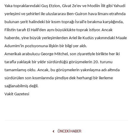
Yaka topraklarındaki Guş Etzion, Givat Ze'ev ve Modiin İlit gibi Yahudi
Kültür Sanat
yerleşimi ve şehirleri ile uluslararası Ben-Guiron hava limanı etrafında
bulunan şerit halindeki bir kısım toprağı İsrail'e bırakma karşılığında,
Filistin tarafı El Halil'den aynı büyüklükte toprak istiyor. Ancak
haberde, yine büyük yerleşimlerden Ariel ile Kudüs yakınındaki Maale
Adumim'in pozisyonuna ilişkin bir bilgi yer aldı.
Amerikalı arabulucu George Mitchel, son ziyaretiyle birlikte her iki
tarafla yaklaşık bir yıldır sürdürdüğü görüşmelerin 20. turunu
tamamlamış oldu. Ancak, bu görüşmelerin yakınlaşma adı altında
sürdürülen son kısımlarında şimdiye dek herhangi bir ilerleme
sağlanabilmiş değil.
Vakit Gazetesi
ÖNCEKI HABER