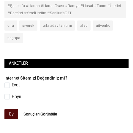
#Şanlıurfa #Harran #HarranOvası #Bamya #Hasat #Tarım #Üretici
#Bereket #YerelÜretim #SanliurfaGZT
urfa
siverek
urfa aday tanıtımı
afad
güvenlik
sagopa
ANKETLER
İnternet Sitemizi Beğendiniz mi?
Evet
Hayır
Oy
Sonuçları Görüntüle