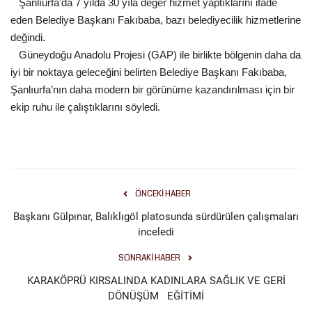
Şanlıurfa’da 7 yılda 30 yıla değer hizmet yaptıklarını ifade
eden Belediye Başkanı Fakıbaba, bazı belediyecilik hizmetlerine
Kültür Sanat
değindi.
Güneydoğu Anadolu Projesi (GAP) ile birlikte bölgenin daha da
iyi bir noktaya geleceğini belirten Belediye Başkanı Fakıbaba,
Şanlıurfa’nın daha modern bir görünüme kazandırılması için bir
ekip ruhu ile çalıştıklarını söyledi.
ÖNCEKI HABER
Başkanı Gülpınar, Balıklıgöl platosunda sürdürülen çalışmaları
inceledi
SONRAKI HABER
KARAKÖPRÜ KIRSALINDA KADINLARA SAĞLIK VE GERİ
DÖNÜŞÜM EĞİTİMİ