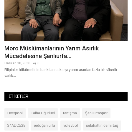
hi
Moro Müslümanlarının Yarım Asırlık
Ş
Mücadelesine Şanlıurfa...
A
Haziran 30, 2026
0
Ha
Filipinler hükümetinin baskılarına karşı yarım asırdan fazla bir süredir
Şa
varlık...
ve.
ETIKETLER
Liverpool
Talha Uğurluel
tartışma
Şanlıurfaspor
34ADC538
erdoğan urfa
voleybol
selahattin demirtaş