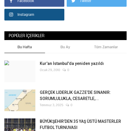
Facebook
Twitter
Instagram
POPÜLER İÇERIKLER
Bu Hafta
Bu Ay
Tüm Zamanlar
Kur'an İstanbul'da yeniden yazıldı
Ocak 29, 2010
0
GERÇEK LİDERLİK GAZZE’DE SINANIR:
SORUMLULUKLA, CESARETLE,...
Temmuz 3, 2025
0
BÜYÜKŞEHİR’DEN 35 YAŞ ÜSTÜ MASTERLER
FUTBOL TURNUVASI