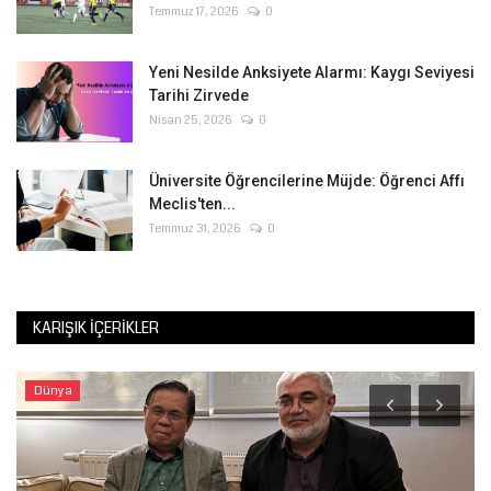
Temmuz 17, 2026
0
Yeni Nesilde Anksiyete Alarmı: Kaygı Seviyesi
Tarihi Zirvede
Nisan 25, 2026
0
Üniversite Öğrencilerine Müjde: Öğrenci Affı
Meclis'ten...
Temmuz 31, 2026
0
KARIŞIK İÇERIKLER
Dünya