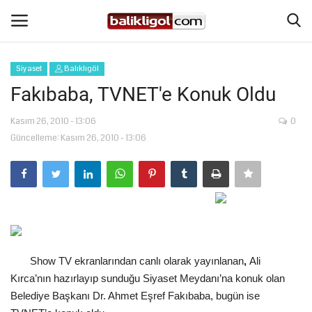
Siyaset
Balıklıgöl
Giriş Yap
Kaydol
Fakıbaba, TVNET'e Konuk Oldu
Anasayfa
Kasım 26, 2010 - 13:06
0
Güncelleme: Kasım 26, 2010 - 13:06
Köşe Yazıları
Şanlıurfa
Eğitim
Show TV ekranlarından canlı olarak yayınlanan
,
Ali
Magazin
Kırca’nın hazırlayıp sunduğu Siyaset Meydanı’na konuk olan
Belediye Başkanı Dr. Ahmet Eşref Fakıbaba, bugün ise
Spor