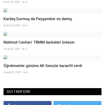
Ocak 29, 2010
0
Kardeş Durmuş da Peygamber mi demiş
Şubat 12, 2010
0
Mahmut Cevheri: TBMM darbeleri önlesin
Ocak 26, 2010
0
Öğretmenler gününe AK Gençler karanfil verdi
Kasım 25, 2010
0
BIZI TAKIP EDIN