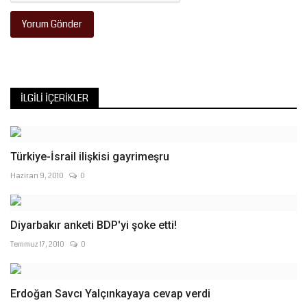
Yorum Gönder
İLGILI İÇERIKLER
Türkiye-İsrail ilişkisi gayrimeşru
Haziran 9, 2010
0
Diyarbakır anketi BDP'yi şoke etti!
Temmuz 17, 2010
0
Erdoğan Savcı Yalçınkayaya cevap verdi