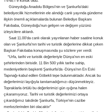
TVNET’e konuk oldu.
Güneydoğu Anadolu Bölgesi’nin ve Şanlıurfa’daki
Gündem
belediyecilik hizmetlerinin ele alındığı canlı yayında gündeme
ilişkin önemli açıklamalarda bulunan Belediye Başkanı
Tekno Bilim
Fakıbaba, Güneydoğu’nun gelişen ve değişen yüzünü
izleyicilere aktardı.
Ekonomi
Saat 11.00’da canlı olarak yayınlanan haber saatine konuk
olan ve Şanlıurfa’nın tarihi ve turistik değerlerine dikkat çeken
Galeriler
Başkan Fakıbaba konuşmasında şu sözlere yer verdi:
“Urfa, tarihi ve turistik değerleriyle Dünya’nın en eski
Siyaset
şehirlerinden birisidir. 11 Bin 500 yıllık tarihe sahip,
medeniyetlerin başkenti Şanlıurfa’da -Dünya’nın En Eski
Künye
Tapınağı-kabul edilen Göbekli tepe bulunmaktadır. Ancak bu
değerlerimizi layığıyla tanıtamadığımızı düşünmekteyiz.
Yaşam
Topraklarla örtülü bu değerlerimizi gün ışığına halen
çıkaramıyoruz. Tarihi ve turistik değerlerimizi ortaya
Sağlık
çıkardığımız takdirde Şanlıurfa, Türkiye’nin cazibe
merkezlerinden biri olacaktır”
İletişim