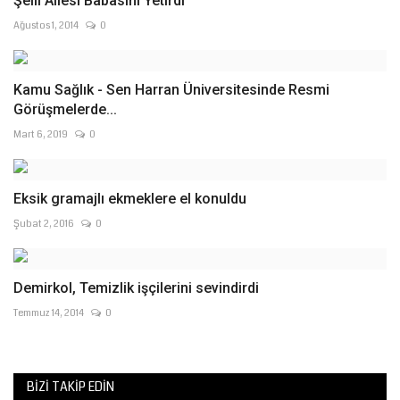
Şelli Ailesi Babasını Yetirdi
Ağustos 1, 2014
0
Kamu Sağlık - Sen Harran Üniversitesinde Resmi
Görüşmelerde...
Mart 6, 2019
0
Eksik gramajlı ekmeklere el konuldu
Şubat 2, 2016
0
Demirkol, Temizlik işçilerini sevindirdi
Temmuz 14, 2014
0
BIZI TAKIP EDIN