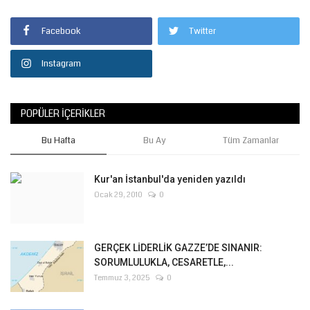
Facebook
Twitter
Instagram
POPÜLER İÇERIKLER
Bu Hafta
Bu Ay
Tüm Zamanlar
Kur'an İstanbul'da yeniden yazıldı
Ocak 29, 2010
0
GERÇEK LİDERLİK GAZZE’DE SINANIR:
SORUMLULUKLA, CESARETLE,...
Temmuz 3, 2025
0