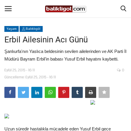
Yaşam
Balıklıgöl
Giriş Yap
Kaydol
Erbil Ailesinin Acı Günü
Anasayfa
Şanlıurfa'nın Yaslıca beldesinin sevilen ailelerinden ve AK Parti İl
Müdürü Bayram Erbil'in babası Yusuf Erbil hayatını kaybetti.
Köşe Yazıları
Eylül 25, 2015 - 16:11
0
Güncelleme: Eylül 25, 2015 - 16:11
Eğitim
Magazin
Şanlıurfa
Spor
Uzun süredir hastalıkla mücadele eden Yusuf Erbil gece