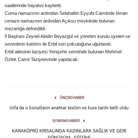
saatlerinde hayatını kaybetti.
Gündem
Cuma namazının ardından Selahattin Eyyubi Camiinde lılınan
cenaze namazının ardından Açıksu mevkiinde bulunan
Tekno Bilim
mezarlığa defnedildi.
İl Başkanı Zeynel Abidin Beyazgül ve yönetim kurulu üyeleri ve
Ekonomi
sevenlerin katılımı ile Erbil son yolculuğuna uğurlandı.
Erbil ailesinin taziyesi Yenişehir semtinde bulunan Mehmet
Siyaset
Özlek Camii Taziyeevinde yapılacak.
Galeriler
Yaşam
ÖNCEKI HABER
Künye
Urfa'da o konutların anahtar teslim ve kura tarihi belli oldu
Sağlık
SONRAKI HABER
KARAKÖPRÜ KIRSALINDA KADINLARA SAĞLIK VE GERİ
İletişim
DÖNÜŞÜM EĞİTİMİ