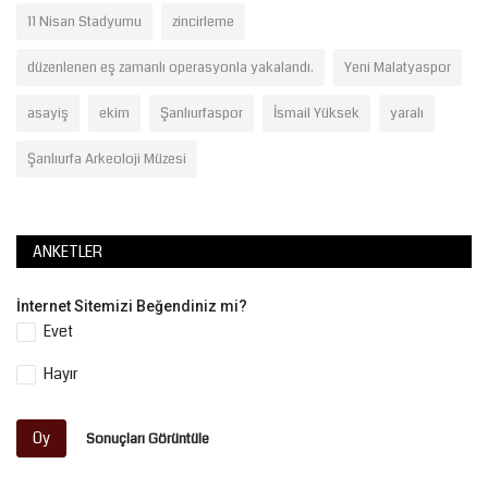
11 Nisan Stadyumu
zincirleme
düzenlenen eş zamanlı operasyonla yakalandı.
Yeni Malatyaspor
asayiş
ekim
Şanlıurfaspor
İsmail Yüksek
yaralı
Şanlıurfa Arkeoloji Müzesi
ANKETLER
İnternet Sitemizi Beğendiniz mi?
Evet
Hayır
Oy
Sonuçları Görüntüle