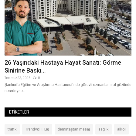
26 Yaşındaki Hastaya Hayat Sanatı: Görme
J
Sinirine Baskı...
C
Temmuz 22, 2026
0
Ağ
ir
Şanlıurfa Eğitim ve Araştırma Hastanesi’nde görevli uzmanlar, sol gözünde
Şa
neredeyse...
Ja
ETIKETLER
trafik
Trendyol 1. Lig
demirtaştan mesaj
sağlık
alkol