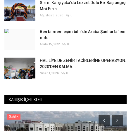
Sırrın Karşıyaka'da Lezzet Dolu Bir Başlangıç:
Moi Fırın...
Ağustos 3, 2026
0
Ben bilmem eşim bilir'de Araba Şanlıurfa'lının
oldu
Aralık 15, 2012
0
HALİLİYE'DE ZEHİR TACİRLERİNE OPERASYON:
2020’DEN KALMA...
Nisan 1, 2026
0
KARIŞIK İÇERIKLER
Sağlık