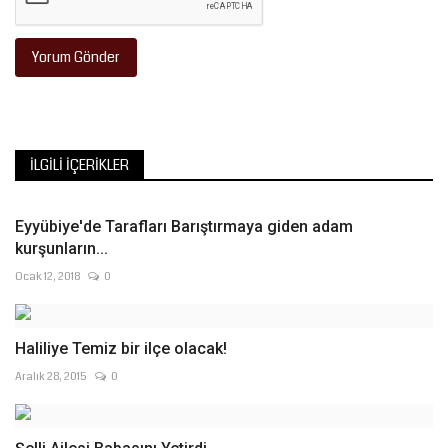
Yorum Gönder
İLGILI İÇERIKLER
Eyyübiye'de Tarafları Barıştırmaya giden adam
kurşunların...
Ocak 12, 2018
0
Haliliye Temiz bir ilçe olacak!
Aralık 28, 2015
0