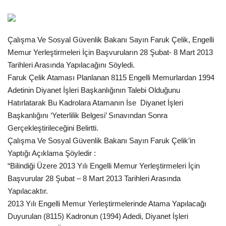
Gündem
Çalışma Ve Sosyal Güvenlik Bakanı Sayın Faruk Çelik, Engelli
Tekno Bilim
Memur Yerleştirmeleri İçin Başvuruların 28 Şubat- 8 Mart 2013
Tarihleri Arasında Yapılacağını Söyledi.
Ekonomi
Faruk Çelik Ataması Planlanan 8115 Engelli Memurlardan 1994
Adetinin Diyanet İşleri Başkanlığının Talebi Olduğunu
Siyaset
Hatırlatarak Bu Kadrolara Atamanın İse Diyanet İşleri
Başkanlığını ‘Yeterlilik Belgesi’ Sınavından Sonra
Galeriler
Gerçekleştirileceğini Belirtti.
Çalışma Ve Sosyal Güvenlik Bakanı Sayın Faruk Çelik’in
Yaşam
Yaptığı Açıklama Şöyledir :
“Bilindiği Üzere 2013 Yılı Engelli Memur Yerleştirmeleri İçin
Künye
Başvurular 28 Şubat – 8 Mart 2013 Tarihleri Arasında
Yapılacaktır.
Sağlık
2013 Yılı Engelli Memur Yerleştirmelerinde Atama Yapılacağı
Duyurulan (8115) Kadronun (1994) Adedi, Diyanet İşleri
İletişim