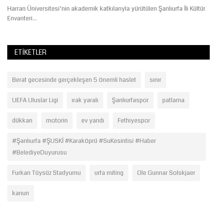
Harran Üniversitesi’nin akademik katkılarıyla yürütülen Şanlıurfa İli Kültür
Envanteri...
ETIKETLER
Berat gecesinde gerçekleşen 5 önemli haslet
sınır
UEFA Uluslar Ligi
ırak yaralı
Şanlıurfaspor
patlama
dükkan
motorin
ev yandı
Fethiyespor
#Şanlıurfa #ŞUSKİ #Karaköprü #SuKesintisi #Haber
#BelediyeDuyurusu
Furkan Tüysüz Stadyumu
urfa miting
Ole Gunnar Solskjaer
kanun