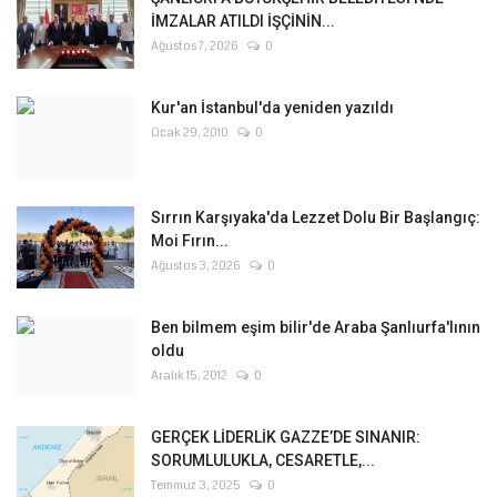
İMZALAR ATILDI İŞÇİNİN...
Ağustos 7, 2026
0
Kur'an İstanbul'da yeniden yazıldı
Ocak 29, 2010
0
Sırrın Karşıyaka'da Lezzet Dolu Bir Başlangıç:
Moi Fırın...
Ağustos 3, 2026
0
Ben bilmem eşim bilir'de Araba Şanlıurfa'lının
oldu
Aralık 15, 2012
0
GERÇEK LİDERLİK GAZZE’DE SINANIR:
SORUMLULUKLA, CESARETLE,...
Temmuz 3, 2025
0