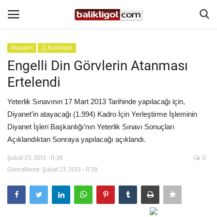
Magazin
Balıklıgöl
Giriş Yap
Kaydol
Engelli Din Görvlerin Atanması
Ertelendi
Anasayfa
Yeterlik Sınavının 17 Mart 2013 Tarihinde yapılacağı için,
Köşe Yazıları
Diyanet'in atayacağı (1.994) Kadro İçin Yerleştirme İşleminin
Diyanet İşleri Başkanlığı’nın Yeterlik Sınavı Sonuçları
Magazin
Açıklandıktan Sonraya yapılacağı açıklandı.
Şubat 23, 2013 - 11:38
0
Şanlıurfa
Güncelleme: Şubat 23, 2013 - 11:38
Eğitim
Spor