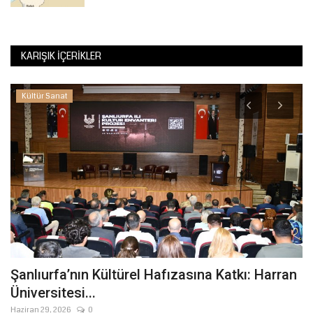
KARIŞIK İÇERIKLER
Kültür Sanat
K
B
T
Te
Şanlıurfa’nın Kültürel Hafızasına Katkı: Harran
Üniversitesi...
Haziran 29, 2026
0