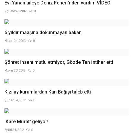
Evi Yanan aileye Deniz Feneri'nden yardım VİDEO
Ağustos 7, 2012
0
6 yıldır maaşına dokunmayan bakan
Nisan 24, 2013
0
Şöhret insanı mutlu etmiyor, Gözde Tan İntihar etti
Mayıs 28, 2012
0
Kızılay kurumlardan Kan Bağışı taleb etti
Şubat 24, 2012
0
'Kare Murat' geliyor!
Eylül 24, 2012
0