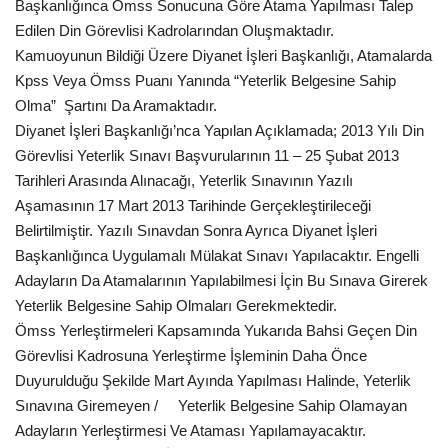
Başkanlığınca Ömss Sonucuna Göre Atama Yapılması Talep
Edilen Din Görevlisi Kadrolarından Oluşmaktadır.
Kültür Sanat
Kamuoyunun Bildiği Üzere Diyanet İşleri Başkanlığı, Atamalarda
Kpss Veya Ömss Puanı Yanında “Yeterlik Belgesine Sahip
Olma” Şartını Da Aramaktadır.
Diyanet İşleri Başkanlığı’nca Yapılan Açıklamada; 2013 Yılı Din
Görevlisi Yeterlik Sınavı Başvurularının 11 – 25 Şubat 2013
Tarihleri Arasında Alınacağı, Yeterlik Sınavının Yazılı
Aşamasının 17 Mart 2013 Tarihinde Gerçekleştirileceği
Belirtilmiştir. Yazılı Sınavdan Sonra Ayrıca Diyanet İşleri
Başkanlığınca Uygulamalı Mülakat Sınavı Yapılacaktır. Engelli
Adayların Da Atamalarının Yapılabilmesi İçin Bu Sınava Girerek
Yeterlik Belgesine Sahip Olmaları Gerekmektedir.
Ömss Yerleştirmeleri Kapsamında Yukarıda Bahsi Geçen Din
Görevlisi Kadrosuna Yerleştirme İşleminin Daha Önce
Duyurulduğu Şekilde Mart Ayında Yapılması Halinde, Yeterlik
Sınavına Giremeyen / Yeterlik Belgesine Sahip Olamayan
Adayların Yerleştirmesi Ve Ataması Yapılamayacaktır.