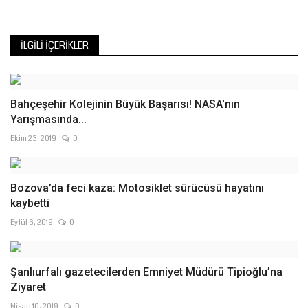
İLGILI İÇERIKLER
Bahçeşehir Kolejinin Büyük Başarısı! NASA'nın
Yarışmasında...
Ekim 23, 2019
0
Bozova’da feci kaza: Motosiklet sürücüsü hayatını
kaybetti
Eylül 6, 2019
0
Şanlıurfalı gazetecilerden Emniyet Müdürü Tipioğlu’na
Ziyaret
Nisan 10, 2019
0