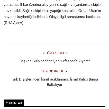
yaralandı. İhbar üzerine olay yerine sağlık ve jandarma ekipleri
sevk edildi. Sağlık ekiplerinin yaptığı kontrolde, Orhan Uçar’ın
Kültür Sanat
hayatını kaybettiği belirlendi. Olayla ilgili soruşturma başlatıldı.
(RHA Ajans)
ÖNCEKI HABER
Başkan Gülpınar’dan Şanlıurfaspor’a Ziyaret
SONRAKI HABER
Türk Dışişlerinden İsrail açıklaması: İsrail Kalıcı Barışı
Baltalıyor
YORUMLAR