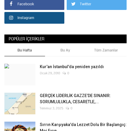
Facebook
Twitter
Instagram
POPÜLER İÇERIKLER
Bu Hafta
Bu Ay
Tüm Zamanlar
Kur'an İstanbul'da yeniden yazıldı
Ocak 29, 2010
0
GERÇEK LİDERLİK GAZZE’DE SINANIR:
SORUMLULUKLA, CESARETLE,...
Temmuz 3, 2025
0
Sırrın Karşıyaka'da Lezzet Dolu Bir Başlangıç:
Moi Fırın...