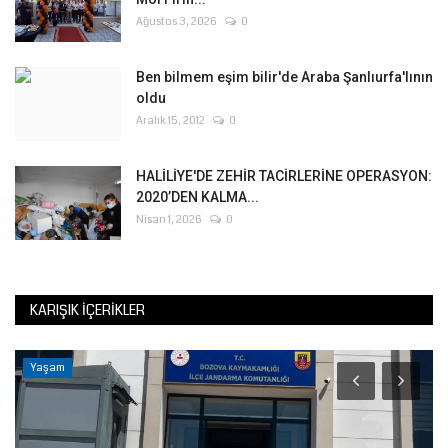
Ağustos 3, 2026
0
Ben bilmem eşim bilir'de Araba Şanlıurfa'lının
oldu
Aralık 15, 2012
0
HALİLİYE'DE ZEHİR TACİRLERİNE OPERASYON:
2020’DEN KALMA...
Nisan 1, 2026
0
KARIŞIK İÇERIKLER
Yaşam