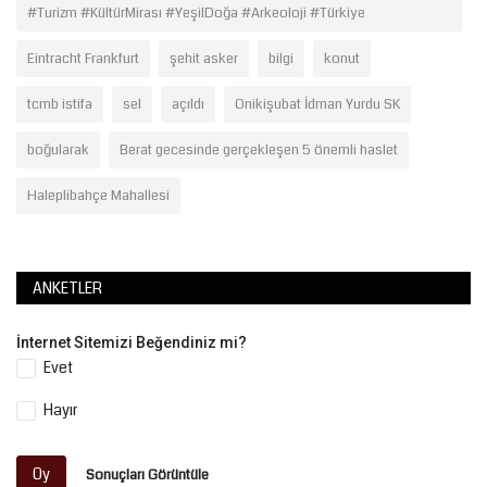
#Turizm #KültürMirası #YeşilDoğa #Arkeoloji #Türkiye
Eintracht Frankfurt
şehit asker
bilgi
konut
tcmb istifa
sel
açıldı
Onikişubat İdman Yurdu SK
boğularak
Berat gecesinde gerçekleşen 5 önemli haslet
Haleplibahçe Mahallesi
ANKETLER
İnternet Sitemizi Beğendiniz mi?
Evet
Hayır
Oy
Sonuçları Görüntüle