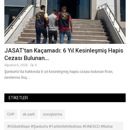
JASAT'tan Kaçamadı: 6 Yıl Kesinleşmiş Hapis
S
Cezası Bulunan...
H
Ağustos 5, 2026
0
Ma
Şanlıurfa’da hakkında 6 yıl kesinleşmiş hapis cezası bulunan firari,
Ai
Jandarma Suç...
st
ETIKETLER
CHP
ak parti
soruşturma
#Göbeklitepe #Şanlıurfa #TarihinSıfırNoktası #UNESCO #Bahar