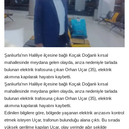
Gündem
Tekno Bilim
Ekonomi
Siyaset
Şanlıurfa’nın Haliliye ilçesine bağlı Koçak Doğanlı kırsal
mahallesinde meydana gelen olayda, arıza nedeniyle tarlada
Galeriler
bulunan elektrik trafosuna çıkan Orhan Uçar (35), elektrik
akımına kapılarak hayatını kaybetti.
Yaşam
Şanlıurfa’nın Haliliye ilçesine bağlı Koçak Doğanlı kırsal
mahallesinde meydana gelen olayda, arıza nedeniyle tarlada
Künye
bulunan elektrik trafosuna çıkan Orhan Uçar (35), elektrik
akımına kapılarak hayatını kaybetti.
Sağlık
Edinilen bilgilere göre, bölgede yaşanan elektrik arızasını kontrol
etmek isteyen Uçar, trafonun bulunduğu alana çıktı. Bu sırada
İletişim
yüksek gerilime kapılan Uçar, olay yerinde ağır şekilde