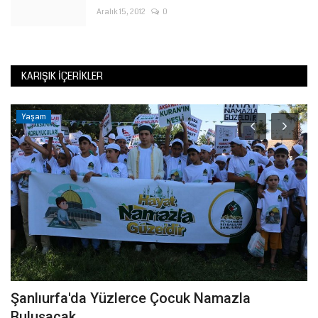
Aralık 15, 2012
0
KARIŞIK İÇERIKLER
Yaşam
Şanlıurfa'da Yüzlerce Çocuk Namazla
B
Buluşacak
O