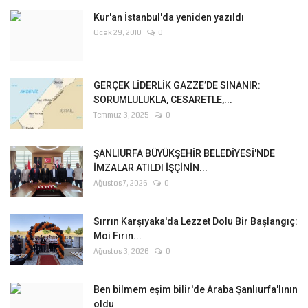
Kur'an İstanbul'da yeniden yazıldı
Ocak 29, 2010
0
GERÇEK LİDERLİK GAZZE’DE SINANIR:
SORUMLULUKLA, CESARETLE,...
Temmuz 3, 2025
0
ŞANLIURFA BÜYÜKŞEHİR BELEDİYESİ'NDE
İMZALAR ATILDI İŞÇİNİN...
Ağustos 7, 2026
0
Sırrın Karşıyaka'da Lezzet Dolu Bir Başlangıç:
Moi Fırın...
Ağustos 3, 2026
0
Ben bilmem eşim bilir'de Araba Şanlıurfa'lının
oldu