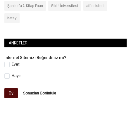
Şanlıurfa 7. Kitap Fuarı
Siirt Üniversitesi
affını istedi
hatay
ANKETLER
İnternet Sitemizi Beğendiniz mi?
Evet
Hayır
Oy
Sonuçları Görüntüle