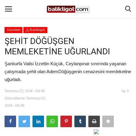
Gündem
Balıklıgöl
Giriş Yap
Kaydol
ŞEHİT DÖĞÜŞGEN
MEMLEKETİNE UĞURLANDI
Anasayfa
Şanlıurfa Valisi İzzettin Küçük, Ceylanpınar sınırında yaşanan
Köşe Yazıları
çatışmada şehit olan AdemDöğüşgenin cenazesini memleketine
uğurladı.
Magazin
Temmuz 22, 2014 - 08:45
0
Güncelleme: Temmuz 22,
Şanlıurfa
2014 - 08:45
Eğitim
Spor