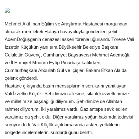
Gündem
Mehmet Akif İnan Eğitim ve Araştırma Hastanesi morgundan
Tekno Bilim
alınarak memleketi Hataya havayoluyla gönderilen şehit
AdemDöğüşgenin cenazesi askeri törenle uğurlandı. Törene Vali
Ekonomi
İzzettin Küçükün yanı sıra Büyükşehir Belediye Başkanı
Celalettin Güvenç, Cumhuriyet Başsavcısı Mehmet Ademoğlu
Siyaset
ve İl Emniyet Müdürü Eyüp Pınarbaşı katılırken;
Cumhurbaşkanı Abdullah Gül ve İçişleri Bakanı Efkan Ala da
Galeriler
çelenk gönderdi.
Hastane çıkışında basın mensuplarının sorularını yanıtlayan
Yaşam
Vali İzzettin Küçük: Şehidimizin ailesine, silahlı kuvvetlerimize
ve milletimize başsağlığı diliyorum. Şehidimize de Allahtan
Künye
rahmet diliyorum. İki yaralımız vardı, Gaziantepe sevk edilen
yaralımız da şehit oldu. Diğer yaralımız yoğun bakımda tedavisi
Sağlık
sürüyor dedi. Vali Küçük açıklamasında askeri yetkililerin
bölgede incelemelerini sürdürdüğünü belirtti.
İletişim