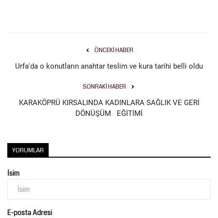
Kültür Sanat
ÖNCEKI HABER
Urfa'da o konutların anahtar teslim ve kura tarihi belli oldu
SONRAKI HABER
KARAKÖPRÜ KIRSALINDA KADINLARA SAĞLIK VE GERİ
DÖNÜŞÜM EĞİTİMİ
YORUMLAR
İsim
E-posta Adresi