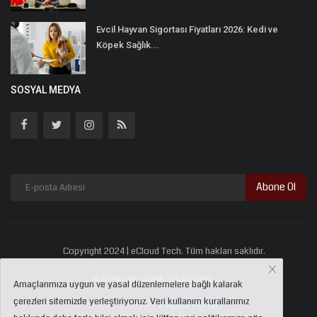
Evcil Hayvan Sigortası Fiyatları 2026: Kedi ve
Köpek Sağlık...
SOSYAL MEDYA
Abone Ol
Copyright 2024 | eCloud Tech. Tüm hakları saklıdır.
Kullanıcı ve Gizlilik Sözleşmesi
Amaçlarımıza uygun ve yasal düzenlemelere bağlı kalarak
çerezleri sitemizde yerleştiriyoruz. Veri kullanım kurallarımız
Destekleyen:
Avukat Portal