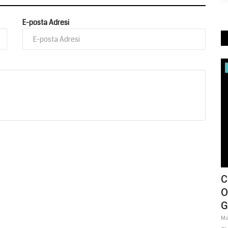
E-posta Adresi
Tekno Bilim
'İN
Ay Tarihinin En Net Görüntüsü
C
Yayınlandı
O
G
Nisan 7, 2026
0
Bilim dünyası, uzay gözlemlerinde yeni bir dönüm noktasına
Ma