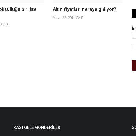
ksulluğu birlikte
Altın fiyatları nereye gidiyor?
Mayıs 25, 2011
0
0
İ
RASTGELE GÖNDERILER
S