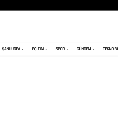
ŞANLIURFA
EĞITIM
SPOR
GÜNDEM
TEKNO B