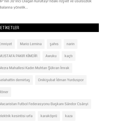
doğal dokuya uygu
P’nin 38’inci Olağan Kurultayı’ndaki rüşvet ve usulsüzlük
dialarına yönelik...
ETIKETLER
Emniyet
Mario Lemina
şahıs
narin
MUSTAFA PAKIR KİMDİR
Awuku
kaçtı
Mezra Mahallesi Kadın Muhtarı Şükran İmrak
selahattin demirtaş
Onikişubat İdman Yurduspor
döner
Macaristan Futbol Federasyonu Başkanı Sándor Csányi
elektrik kesintisi urfa
karaköprü
kaza