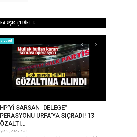
KARIŞIK İÇERIKLER
Siyaset
Kültür Sanat
HP’Yİ SARSAN "DELEGE"
Başkan Gülp
PERASYONU URFA’YA SIÇRADI! 13
Aynzeliha 
ÖZALTI...
Ağustos 4, 2026
Şanlıurfa Büyükşeh
yıs 23, 2026
0