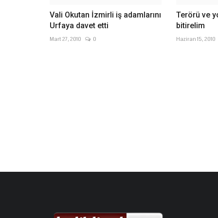
Vali Okutan İzmirli iş adamlarını
Terörü ve yo
Urfaya davet etti
bitirelim
Mart 27, 2010
0
Haziran 15, 2010