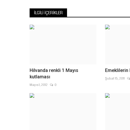
Şanlıurfalı usta sanatçı İbrahim Tatlıses, çocukları
ve Ahmet Tatlıses’e...
İLGILI İÇERIKLER
Hilvanda renkli 1 Mayıs
Emeklilerin
kutlaması
Şubat 15, 2011
Mayıs 1, 2012
0