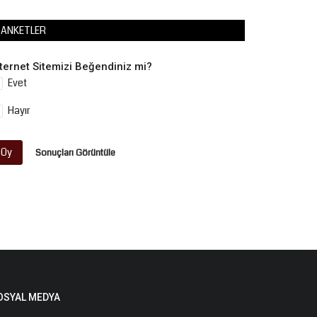
ANKETLER
nternet Sitemizi Beğendiniz mi?
Evet
Hayır
Oy
Sonuçları Görüntüle
OSYAL MEDYA