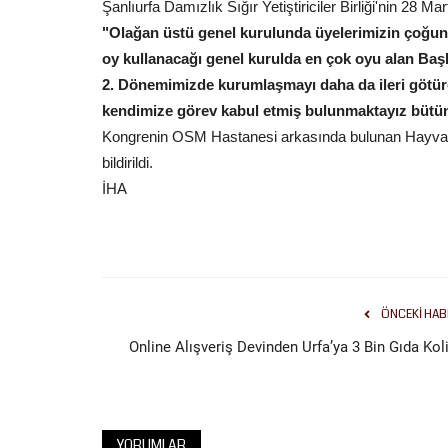
Şanlıurfa Damızlık Sığır Yetiştiriciler Birliği'nin 28 
"Olağan üstü genel kurulunda üyelerimizin çoğunlu
oy kullanacağı genel kurulda en çok oyu alan Baş
2. Dönemimizde kurumlaşmayı daha da ileri götürer
kendimize görev kabul etmiş bulunmaktayız bütün ç
Kongrenin OSM Hastanesi arkasında bulunan Hayvan Sa
bildirildi.
İHA
ÖNCEKI HAB
Online Alışveriş Devinden Urfa’ya 3 Bin Gıda Koli
YORUMLAR