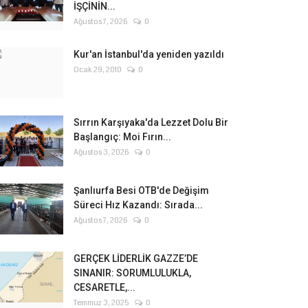
İŞÇİNİN...
Ağustos 7, 2026
0
Kur'an İstanbul'da yeniden yazıldı
Ocak 29, 2010
0
Sırrın Karşıyaka'da Lezzet Dolu Bir
Başlangıç: Moi Fırın...
Ağustos 3, 2026
0
Şanlıurfa Besi OTB'de Değişim
Süreci Hız Kazandı: Sırada...
Ağustos 7, 2026
0
GERÇEK LİDERLİK GAZZE’DE
SINANIR: SORUMLULUKLA,
CESARETLE,...
Temmuz 3, 2025
0