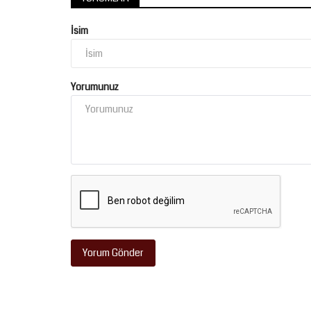
İsim
Yorumunuz
Magazin
İMPARATOR İBRAHİM TATLISES
Yorum Gönder
EVLAT SAVAŞI: SERVETİMİ
YAĞMALADILAR!
Ocak 24, 2026
0