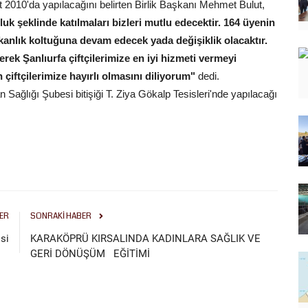
Mart 2010'da yapılacağını belirten Birlik Başkanı Mehmet Bulut,
k şeklinde katılmaları bizleri mutlu edecektir. 164 üyenin
kanlık koltuğuna devam edecek yada değişiklik olacaktır.
ek Şanlıurfa çiftçilerimize en iyi hizmeti vermeyi
iftçilerimize hayırlı olmasını diliyorum"
dedi.
ğlığı Şubesi bitişiği T. Ziya Gökalp Tesisleri'nde yapılacağı
ER
SONRAKI HABER
si
KARAKÖPRÜ KIRSALINDA KADINLARA SAĞLIK VE
GERİ DÖNÜŞÜM EĞİTİMİ