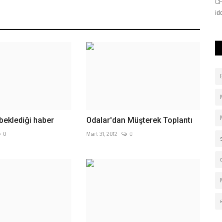
imza attı. Gelişmiş teleskoplar...
 Dilan Çıtak
CH
id
 beklediği haber
Odalar'dan Müşterek Toplantı
0
Mart 31, 2012
0