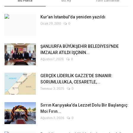
Bu Hafta
Bu Ay
Tüm Zamanlar
Kur'an İstanbul'da yeniden yazıldı
Ocak 29, 2010
0
ŞANLIURFA BÜYÜKŞEHİR BELEDİYESİ'NDE
İMZALAR ATILDI İŞÇİNİN...
Ağustos 7, 2026
0
GERÇEK LİDERLİK GAZZE’DE SINANIR:
SORUMLULUKLA, CESARETLE,...
Temmuz 3, 2025
0
Sırrın Karşıyaka'da Lezzet Dolu Bir Başlangıç:
Moi Fırın...
Ağustos 3, 2026
0