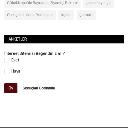
Göbeklitepe’de Bayramda Ziyaretçi Rekoru!
şanlıurfa yangın
Onikişubat İdman Yurduspor
bıçaklı
şanlıurfa
ANKETLER
İnternet Sitemizi Beğendiniz mi?
Evet
Hayır
Oy
Sonuçları Görüntüle