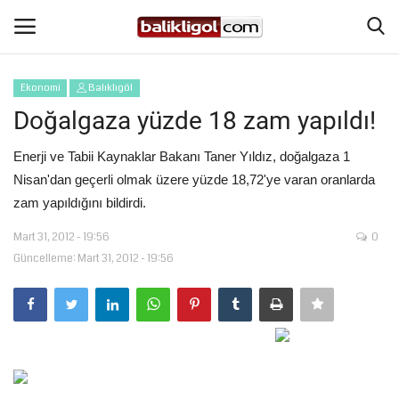
Ekonomi
Balıklıgöl
Giriş Yap
Kaydol
Doğalgaza yüzde 18 zam yapıldı!
Anasayfa
Enerji ve Tabii Kaynaklar Bakanı Taner Yıldız, doğalgaza 1
Nisan'dan geçerli olmak üzere yüzde 18,72'ye varan oranlarda
Köşe Yazıları
zam yapıldığını bildirdi.
Mart 31, 2012 - 19:56
0
Magazin
Güncelleme: Mart 31, 2012 - 19:56
Şanlıurfa
Eğitim
Spor