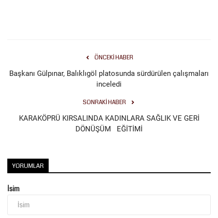
Gündem
Tekno Bilim
ÖNCEKI HABER
Ekonomi
Başkanı Gülpınar, Balıklıgöl platosunda sürdürülen çalışmaları
inceledi
Siyaset
SONRAKI HABER
Galeriler
KARAKÖPRÜ KIRSALINDA KADINLARA SAĞLIK VE GERİ
DÖNÜŞÜM EĞİTİMİ
Yaşam
Künye
YORUMLAR
İsim
Sağlık
İletişim