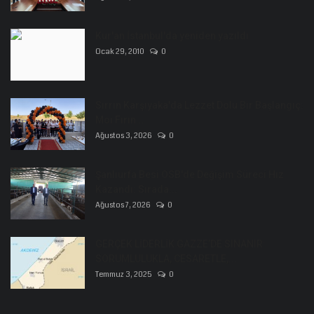
Kur'an İstanbul'da yeniden yazıldı
Ocak 29, 2010
0
Sırrın Karşıyaka'da Lezzet Dolu Bir Başlangıç:
Moi Fırın...
Ağustos 3, 2026
0
Şanlıurfa Besi OSB'de Değişim Süreci Hız
Kazandı: Sırada...
Ağustos 7, 2026
0
GERÇEK LİDERLİK GAZZE’DE SINANIR:
SORUMLULUKLA, CESARETLE,...
Temmuz 3, 2025
0