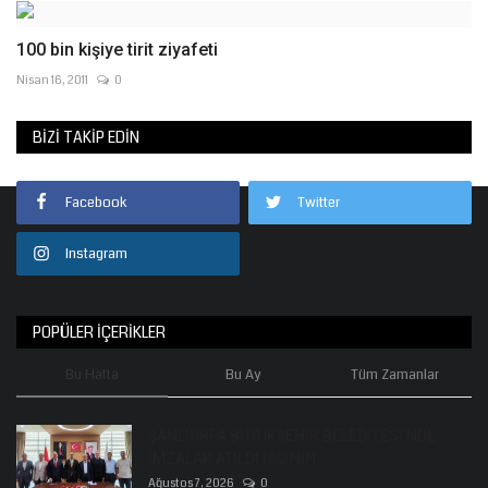
100 bin kişiye tirit ziyafeti
Nisan 16, 2011
0
BIZI TAKIP EDIN
Facebook
Twitter
Instagram
POPÜLER İÇERIKLER
Bu Hafta
Bu Ay
Tüm Zamanlar
ŞANLIURFA BÜYÜKŞEHİR BELEDİYESİ'NDE
İMZALAR ATILDI İŞÇİNİN...
Ağustos 7, 2026
0