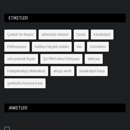
ETIKETLER
Çadırlı Ve Kepez
arkeoloji müzesi
basın
karaköprü
Fethiyespor
haliliye bıçaklı saldırı
bin
Cissokho
urfa pamuk fiyatı
ŞUTİM Futbol Dünyası
dükkan
Haleplibahçe Mahallesi
ateşe verdi
karaköprü kaza
şanlıurfa bozova kaza
ANKETLER
İnternet Sitemizi Beğendiniz mi?
Evet