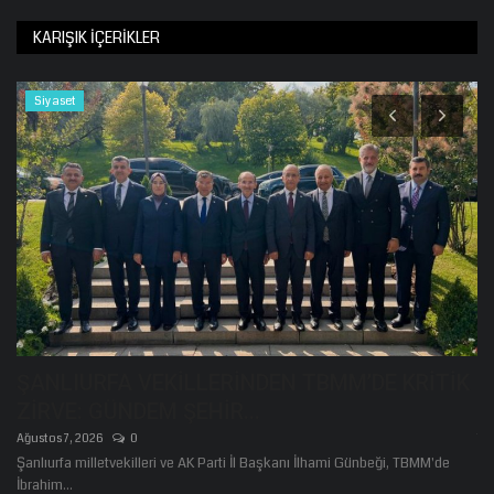
KARIŞIK İÇERIKLER
Siyaset
ŞANLIURFA VEKİLLERİNDEN TBMM’DE KRİTİK
B
ZİRVE: GÜNDEM ŞEHİR...
t
Ağustos 7, 2026
0
Te
Şanlıurfa milletvekilleri ve AK Parti İl Başkanı İlhami Günbeği, TBMM'de
HÜ
İbrahim...
ka