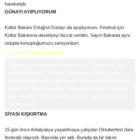
hareketidir.
GÜNAYI AYIPLIYORUM
Kültür Sanat
Kültür Bakanı Ertuğrul Günayı da ayıplıyorum. Festival için
Kültür Bakanına davetiyeyi bizzat verdim. Sayın Bakanla aynı
üslupla konuştuğumuzu sanıyordum.
Kusturica: Türkiyeyi seviyorum
Eleştirilerin odağındaki isim Emir Kusturica Türkiyeye geldi. Sırp
yönetmen Kusturica, Kültür ve Turizm Bakanı Ertuğrul Günayın
boykotuyla ilgili olarak şunları söyledi: Bu konuda yorum yapamam
ancak ben Türkiyeyi seviyorum. Daha önce de geldim. Türkiyenin
çayı çok güzel, burada çay içmek istiyorum. Ben ülkemi tanıtmak
için buradayım.
SİYASİ KIŞKIRTMA
15 gün önce Antalyalıya yaşatılmaya çalışılan Oktoberfest (bira
festivali) olayıydı. Basında yer aldı. Burada da bir takım