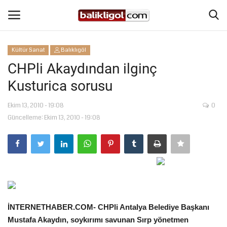
Kültür Sanat
Balıklıgöl
Giriş Yap
Kaydol
CHPli Akaydından ilginç
Kusturica sorusu
Anasayfa
Ekim 13, 2010 - 19:08
0
Köşe Yazıları
Güncelleme: Ekim 13, 2010 - 19:08
Eğitim
Magazin
Şanlıurfa
İNTERNETHABER.COM- CHPli Antalya Belediye Başkanı
Spor
Mustafa Akaydın, soykırımı savunan Sırp yönetmen