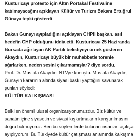
Kusturicayı protesto için Altın Portakal Festivaline
Gündem
katılmayacağını açıklayan Kültür ve Turizm Bakanı Ertuğrul
Günaya tepki gösterdi.
Tekno Bilim
Bakan Günayı ayıpladığını açıklayan CHPli başkan, asıl
Ekonomi
hedefin CHP olduğunu iddia etti. Kusturicayı 25 Haziranda
Bursada ağırlayan AK Partili belediyeyi örnek gösteren
Siyaset
Akaydın, Kusturicayı büyük bir muhabbetle törenle
ağırlarken, neden sesini çıkarmamışlar? diye sordu.
Prof. Dr. Mustafa Akaydın, NTVye konuştu. Mustafa Akaydın,
Galeriler
Günayın kararının altında siyasi baskı yapttığını savunarak
şunları söyledi:
Yaşam
KÜLTÜR KALKIŞMASI
Künye
Belki en önemli ulusal organizasyonumuzdur. Biz kültür ve
sanatın içine siyasetin ve siyasi kışkırtmaların karıştırılmasını
Sağlık
doğru bulmuyoruz. Ben bu söylemlerde bulunan insanları açıkça
ayıplıyorum. Bu Türkiyede kültür çatışması anlamında kalkışma
İletişim