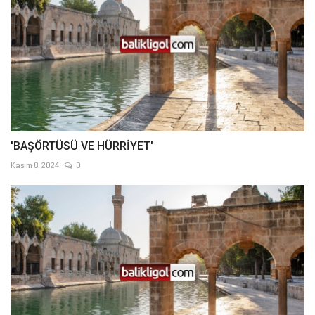
'BAŞÖRTÜSÜ VE HÜRRİYET'
Kasım 8, 2024
0