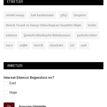
ETIKETLER
emekli maaşı
Sait Karafırtınalar
çiftçi
Serginho
Birecik Ticaret ve Sanayi Odası Başkanı Saadettin Bilgin
teslim
patlama
Şanlıurfa Büyükşehir Belediyespor
şanlıurfa haber
baca
sağlık
birecik
diyarbakır
yol
park
ANKETLER
İnternet Sitemizi Beğendiniz mi?
Evet
Hayır
Oy
Sonuçları Görüntüle