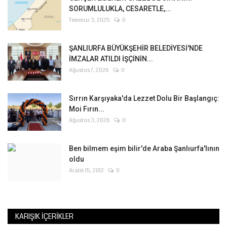
SORUMLULUKLA, CESARETLE,...
Temmuz 3, 2025
0
ŞANLIURFA BÜYÜKŞEHİR BELEDİYESİ'NDE
İMZALAR ATILDI İŞÇİNİN...
Ağustos 7, 2026
0
Sırrın Karşıyaka'da Lezzet Dolu Bir Başlangıç:
Moi Fırın...
Ağustos 3, 2026
0
Ben bilmem eşim bilir'de Araba Şanlıurfa'lının
oldu
Aralık 15, 2012
0
KARIŞIK İÇERIKLER