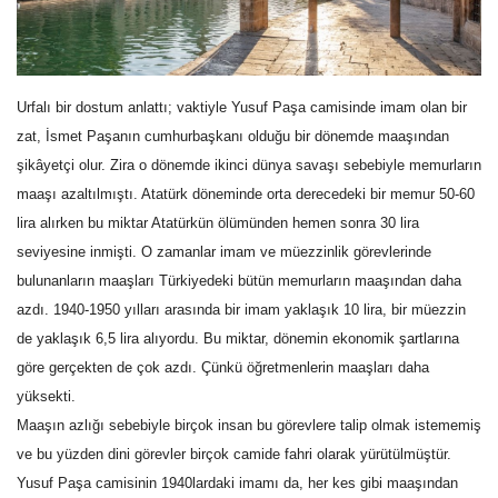
Gündem
Tekno Bilim
Urfalı bir dostum anlattı; vaktiyle Yusuf Paşa camisinde imam olan bir
zat, İsmet Paşanın cumhurbaşkanı olduğu bir dönemde maaşından
Ekonomi
şikâyetçi olur. Zira o dönemde ikinci dünya savaşı sebebiyle memurların
maaşı azaltılmıştı. Atatürk döneminde orta derecedeki bir memur 50-60
Siyaset
lira alırken bu miktar Atatürkün ölümünden hemen sonra 30 lira
seviyesine inmişti. O zamanlar imam ve müezzinlik görevlerinde
Galeriler
bulunanların maaşları Türkiyedeki bütün memurların maaşından daha
azdı. 1940-1950 yılları arasında bir imam yaklaşık 10 lira, bir müezzin
Künye
de yaklaşık 6,5 lira alıyordu. Bu miktar, dönemin ekonomik şartlarına
göre gerçekten de çok azdı. Çünkü öğretmenlerin maaşları daha
Yaşam
yüksekti.
Maaşın azlığı sebebiyle birçok insan bu görevlere talip olmak istememiş
İletişim
ve bu yüzden dini görevler birçok camide fahri olarak yürütülmüştür.
Yusuf Paşa camisinin 1940lardaki imamı da, her kes gibi maaşından
Sağlık