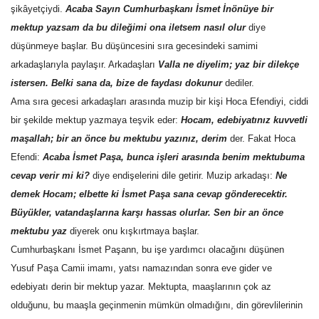
şikâyetçiydi. 
Acaba Sayın Cumhurbaşkanı İsmet İnönüye bir
mektup yazsam da bu dileğimi ona iletsem nasıl olur
 diye
Kültür Sanat
düşünmeye başlar. Bu düşüncesini sıra gecesindeki samimi
arkadaşlarıyla paylaşır. Arkadaşları 
Valla ne diyelim; yaz bir dilekçe
istersen. Belki sana da, bize de faydası dokunur
 dediler.
Ama sıra gecesi arkadaşları arasında muzip bir kişi Hoca Efendiyi, ciddi
bir şekilde mektup yazmaya teşvik eder: 
Hocam, edebiyatınız kuvvetli
maşallah; bir an önce bu mektubu yazınız, derim
 der. Fakat Hoca
Efendi: 
Acaba İsmet Paşa, bunca işleri arasında benim mektubuma
cevap verir mi ki?
 diye endişelerini dile getirir. Muzip arkadaşı: 
Ne
demek Hocam; elbette ki İsmet Paşa sana cevap gönderecektir.
Büyükler, vatandaşlarına karşı hassas olurlar. Sen bir an önce
mektubu yaz
 diyerek onu kışkırtmaya başlar.
Cumhurbaşkanı İsmet Paşann, bu işe yardımcı olacağını düşünen
Yusuf Paşa Camii imamı, yatsı namazından sonra eve gider ve
edebiyatı derin bir mektup yazar. Mektupta, maaşlarının çok az
olduğunu, bu maaşla geçinmenin mümkün olmadığını, din görevlilerinin