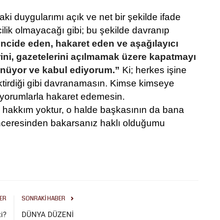
ki duygularımı açık ve net bir şekilde ifade
lik olmayacağı gibi; bu şekilde davranıp
encide eden, hakaret eden ve aşağılayıcı
rini, gazetelerini açılmamak üzere kapatmayı
ünüyor ve kabul ediyorum.”
Ki; herkes işine
ektirdiği gibi davranamasın. Kimse kimseye
e yorumlarla hakaret edemesin.
e hakkım yoktur, o halde başkasının da bana
nceresinden bakarsanız haklı olduğumu
ER
SONRAKI HABER
i?
DÜNYA DÜZENİ