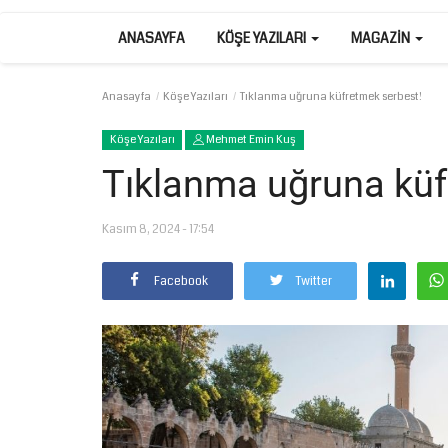
ANASAYFA
KÖŞE YAZILARI
MAGAZIN
Anasayfa
Köşe Yazıları
Tıklanma uğruna küfretmek serbest!
Köşe Yazıları
Mehmet Emin Kuş
Tıklanma uğruna küf
Kasım 8, 2024 - 17:54
Facebook
Twitter