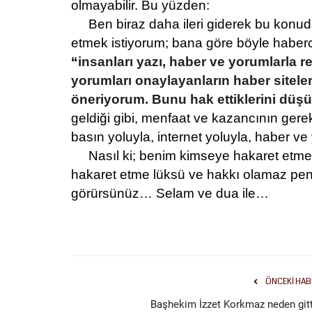
olmayabilir. Bu yüzden:
Ben biraz daha ileri giderek bu konuda
etmek istiyorum; bana göre böyle haberci
“
insanları yazı, haber ve yorumlarla r
yorumları onaylayanların haber sitele
öneriyorum. Bunu hak ettiklerini düş
geldiği gibi, menfaat ve kazancının ger
basın yoluyla, internet yoluyla, haber v
Nasıl ki; benim kimseye hakaret etm
hakaret etme lüksü ve hakkı olamaz pe
görürsünüz… Selam ve dua ile…
ÖNCEKI HAB
Başhekim İzzet Korkmaz neden gitt