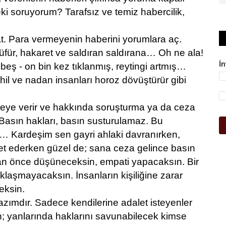
ki soruyorum? Tarafsız ve temiz habercilik,
t. Para vermeyenin haberini yorumlara aç.
ür, hakaret ve saldıran saldırana… Oh ne ala!
İ
beş - on bin kez tıklanmış, reytingi artmış…
hil ve nadan insanları horoz dövüştürür gibi
eye verir ve hakkında soruşturma ya da ceza
. Basın hakları, basın susturulamaz. Bu
lan… Kardeşim sen gayri ahlaki davranırken,
aret ederken güzel de; sana ceza gelince basın
n önce düşüneceksin, empati yapacaksın. Bir
klaşmayacaksın. İnsanların kişiliğine zarar
eksin.
zımdır. Sadece kendilerine adalet isteyenler
man; yanlarında haklarını savunabilecek kimse