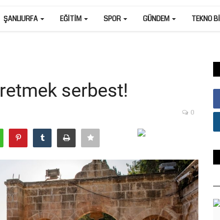
ŞANLIURFA
EĞITIM
SPOR
GÜNDEM
TEKNO B
retmek serbest!
0