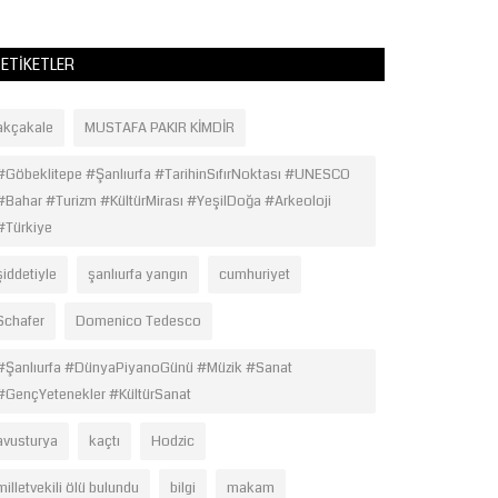
ETIKETLER
akçakale
MUSTAFA PAKIR KİMDİR
#Göbeklitepe #Şanlıurfa #TarihinSıfırNoktası #UNESCO
#Bahar #Turizm #KültürMirası #YeşilDoğa #Arkeoloji
#Türkiye
şiddetiyle
şanlıurfa yangın
cumhuriyet
Schafer
Domenico Tedesco
#Şanlıurfa #DünyaPiyanoGünü #Müzik #Sanat
#GençYetenekler #KültürSanat
avusturya
kaçtı
Hodzic
milletvekili ölü bulundu
bilgi
makam