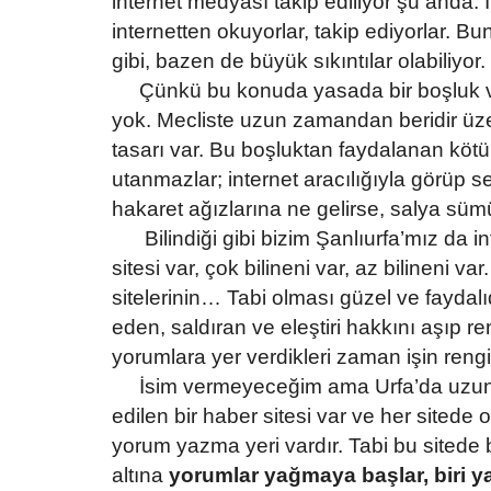
internet medyası takip ediliyor şu anda. 
internetten okuyorlar, takip ediyorlar. B
gibi, bazen de büyük sıkıntılar olabiliyor.
Çünkü bu konuda yasada bir boşluk va
yok. Mecliste uzun zamandan beridir üzer
Dünya
tasarı var. Bu boşluktan faydalanan kötü n
utanmazlar; internet aracılığıyla görüp se
hakaret ağızlarına ne gelirse, salya s
Bilindiği gibi bizim Şanlıurfa’mız da
sitesi var, çok bilineni var, az bilineni va
sitelerinin… Tabi olması güzel ve faydalıd
eden, saldıran ve eleştiri hakkını aşıp 
yorumlara yer verdikleri zaman işin reng
Ankara'dan Peş Peşe Açıklamal
İsim vermeyeceğim ama Urfa’da uzun 
İran Geriliminin Ardından...
edilen bir haber sitesi var ve her sitede 
Haziran 15, 2026
0
yorum yazma yeri vardır. Tabi bu sitede 
ABD-İran arasındaki kritik sürecin sona ermesiyle b
altına
yorumlar yağmaya başlar, biri ya
Ankara'dan peş peşe açıklamalar...