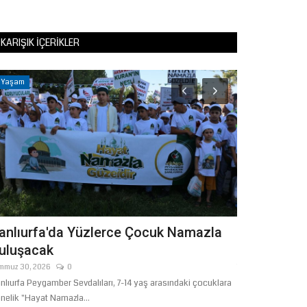
KARIŞIK İÇERIKLER
Yaşam
Eğitim
anlıurfa'da Yüzlerce Çocuk Namazla
2026 YKS S
uluşacak
Türkiye Biri
mmuz 30, 2026
0
Temmuz 21, 2026
nlıurfa Peygamber Sevdalıları, 7-14 yaş arasındaki çocuklara
Ölçme, Seçme ve Y
nelik "Hayat Namazla...
Bayram Ali Ersoy t