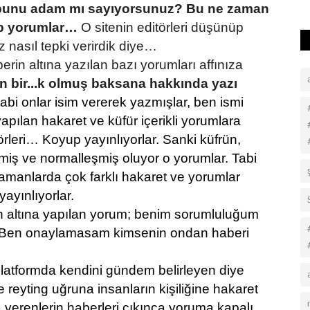
z bunu adam mı sayıyorsunuz? Bu ne zaman
ip yorumlar…
O sitenin editörleri düşünüp
 nasıl tepki verirdik diye…
erin altına yazılan bazı yorumları affınıza
 bir...k olmuş baksana hakkında yazı
abi onlar isim vererek yazmışlar, ben ismi
apılan hakaret ve küfür içerikli yorumlara
örleri… Koyup yayınlıyorlar. Sanki küfrün,
miş ve normalleşmiş oluyor o yorumlar. Tabi
k zamanlarda çok farklı hakaret ve yorumlar
ayınlıyorlar.
n altına yapılan yorum; benim sorumluluğum
. Ben onaylamasam kimsenin ondan haberi
platformda kendini gündem belirleyen diye
e reyting uğruna insanların kişiliğine hakaret
ra verenlerin haberleri çıkınca yoruma kapalı