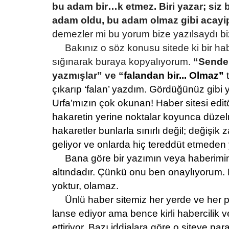
bu adam bir…k etmez. Biri yazar; si
adam oldu, bu adam olmaz gibi acay
demezler mi bu yorum bize yazılsaydı biz
Bakınız o söz konusu sitede ki bir hab
sığınarak buraya kopyalıyorum.
“Senden
yazmışlar” ve “
falandan bir... Olmaz”
t
çıkarıp ‘falan’ yazdım. Gördüğünüz gibi y
Urfa’mızın çok okunan! Haber sitesi edit
hakaretin yerine noktalar koyunca düzel
hakaretler bunlarla sınırlı değil; değişi
geliyor ve onlarda hiç tereddüt etmeden y
Bana göre bir yazımın veya haberimi
altındadır. Çünkü onu ben onaylıyorum
yoktur, olamaz.
Ünlü haber sitemiz her yerde ve her 
lanse ediyor ama bence kirli habercilik v
ettiriyor. Bazı iddialara göre o siteye pa