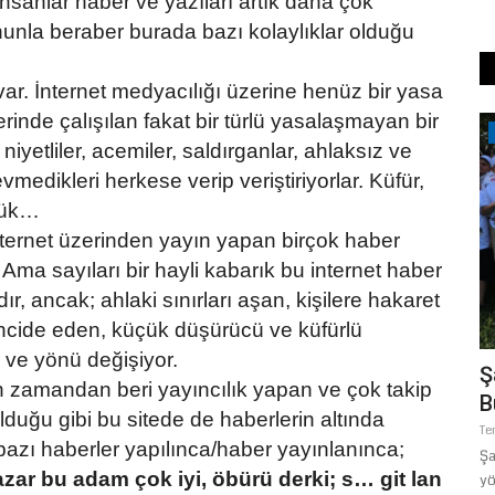
İnsanlar haber ve yazıları artık daha çok
ununla beraber burada bazı kolaylıklar olduğu
r. İnternet medyacılığı üzerine henüz bir yasa
inde çalışılan fakat bir türlü yasalaşmayan bir
Eğitim
iyetliler, acemiler, saldırganlar, ahlaksız ve
vmedikleri herkese verip veriştiriyorlar. Küfür,
ümük…
 internet üzerinden yayın yapan birçok haber
r. Ama sayıları bir hayli kabarık bu internet haber
ır, ancak; ahlaki sınırları aşan, kişilere hakaret
rencide eden, küçük düşürücü ve küfürlü
i ve yönü değişiyor.
ar: ABD-
Milyonların Beklediği Gün Geldi: 2026
Ş
zamandan beri yayıncılık yapan ve çok takip
KPSS Başvuruları...
B
olduğu gibi bu sitede de haberlerin altında
Temmuz 1, 2026
0
Te
bazı haberler yapılınca/haber yayınlanınca;
irlikte
Ölçme, Seçme ve Yerleştirme Merkezi (ÖSYM), 2026-KPSS
Şa
zar bu adam çok iyi, öbürü derki; s… git lan
Lisans başvurularının başladığını...
yö