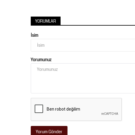
YORUMLAR
İsim
Yorumunuz
Yorum Gönder