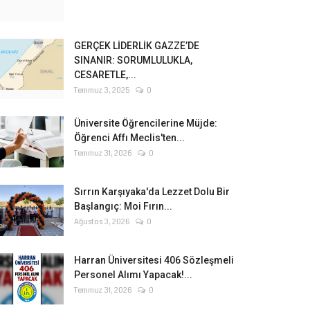
GERÇEK LİDERLİK GAZZE’DE
SINANIR: SORUMLULUKLA,
CESARETLE,...
Temmuz 3, 2025
0
Üniversite Öğrencilerine Müjde:
Öğrenci Affı Meclis'ten...
Temmuz 31, 2026
0
Sırrın Karşıyaka'da Lezzet Dolu Bir
Başlangıç: Moi Fırın...
Ağustos 3, 2026
0
Harran Üniversitesi 406 Sözleşmeli
Personel Alımı Yapacak!...
Temmuz 31, 2026
0