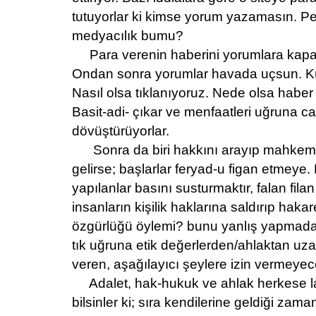
tutuyorlar ki kimse yorum yazamasın. Pe
medyacılık bumu?
Para verenin haberini yorumlara kapa
Ondan sonra yorumlar havada uçsun. Küf
Nasıl olsa tıklanıyoruz. Nede olsa haber 
Basit-adi- çıkar ve menfaatleri uğruna ca
dövüştürüyorlar.
Sonra da biri hakkını arayıp mahkem
gelirse; başlarlar feryad-u figan etmeye
yapılanlar basını susturmaktır, falan fi
insanların kişilik haklarına saldırıp hak
özgürlüğü öylemi? bunu yanlış yapmada
tık uğruna etik değerlerden/ahlaktan uza
veren, aşağılayıcı şeylere izin vermeyec
Adalet, hak-hukuk ve ahlak herkese la
bilsinler ki; sıra kendilerine geldiği za